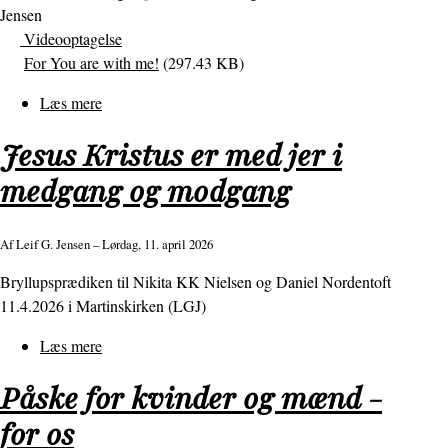
Jensen
godt
Videooptagelse
til
For You are with me!
(297.43 KB)
at
være
Læs mere
om
sandt
"For
Jesus Kristus er med jer i
du
er
medgang og modgang
hos
mig"
Af
Leif G. Jensen
– Lørdag, 11. april 2026
Bryllupsprædiken til Nikita KK Nielsen og Daniel Nordentoft
11.4.2026 i Martinskirken (LGJ)
Læs mere
om
Jesus
Påske for kvinder og mænd -
Kristus
er
for os
med