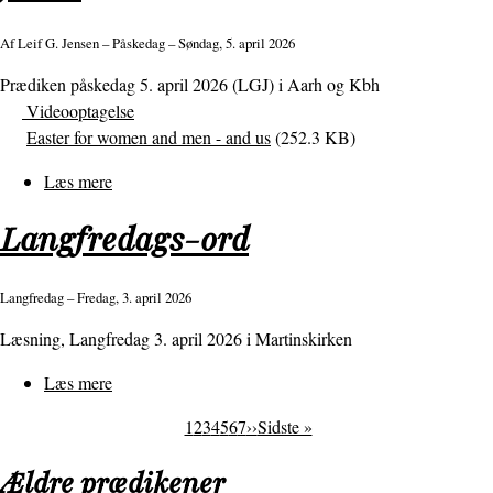
jer
Af
Leif G. Jensen
– Påskedag – Søndag, 5. april 2026
i
medgang
Prædiken påskedag 5. april 2026 (LGJ) i Aarh og Kbh
og
Videooptagelse
modgang
Easter for women and men - and us
(252.3 KB)
Læs mere
om
Påske
Langfredags-ord
for
kvinder
og
Langfredag – Fredag, 3. april 2026
mænd
Læsning, Langfredag 3. april 2026 i Martinskirken
-
for
Læs mere
om
os
Langfredags-
Side
1
Side
2
Side
3
Side
4
Side
5
Side
6
Side
7
Next
››
Sidste
Sidste »
ord
Sideinddeling
page
side
Ældre prædikener