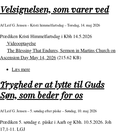
Én
Velsignelsen, som varer ved
ting
forstår
vi:
Af
Leif G. Jensen
– Kristi himmelfartsdag – Torsdag, 14. maj 2026
at
Prædiken Kristi Himmelfartsdag i Kbh 14.5.2026
vi
Videooptagelse
er
The Blessing That Endures, Sermon in Martins Church on
elsket!
Ascension Day May 14, 2026
(215.62 KB)
Læs mere
om
Velsignelsen,
Tryghed er at lytte til Guds
som
varer
Søn, som beder for os
ved
Af
Leif G. Jensen
– 5. søndag efter påske – Søndag, 10. maj 2026
Prædiken 5. søndag e. påske i Aarh og Kbh. 10.5.2026. Joh
17,1-11. LGJ