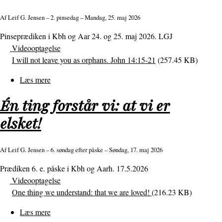
Af
Leif G. Jensen
– 2. pinsedag – Mandag, 25. maj 2026
Pinseprædiken i Kbh og Aar 24. og 25. maj 2026. LGJ
Videooptagelse
I will not leave you as orphans. John 14:15-21
(257.45 KB)
Læs mere
om
Jeg
Én ting forstår vi: at vi er
vil
ikke
elsket!
efterlade
jer
Af
Leif G. Jensen
– 6. søndag efter påske – Søndag, 17. maj 2026
faderløse
Prædiken 6. e. påske i Kbh og Aarh. 17.5.2026
Videooptagelse
One thing we understand: that we are loved!
(216.23 KB)
Læs mere
om