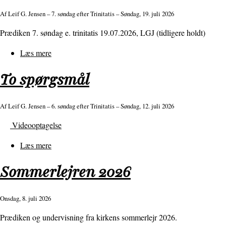
sande
Af
Leif G. Jensen
– 7. søndag efter Trinitatis – Søndag, 19. juli 2026
og
Prædiken 7. søndag e. trinitatis 19.07.2026, LGJ (tidligere holdt)
falske
profeter?
Læs mere
om
Omsorg
To spørgsmål
for
to
spurve
Af
Leif G. Jensen
– 6. søndag efter Trinitatis – Søndag, 12. juli 2026
Videooptagelse
Læs mere
om
To
Sommerlejren 2026
spørgsmål
Onsdag, 8. juli 2026
Prædiken og undervisning fra kirkens sommerlejr 2026.