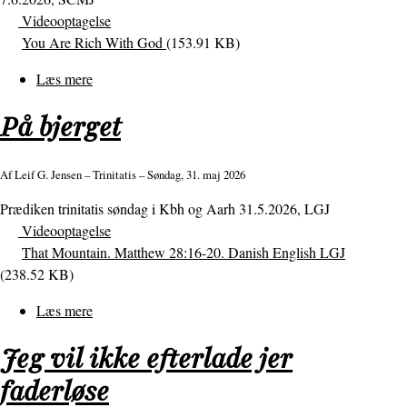
Videooptagelse
på
You Are Rich With God
(153.91 KB)
alt
hos
Læs mere
om
Ham!
Du
På bjerget
er
rig
hos
Af
Leif G. Jensen
– Trinitatis – Søndag, 31. maj 2026
Gud!
Prædiken trinitatis søndag i Kbh og Aarh 31.5.2026, LGJ
Videooptagelse
That Mountain. Matthew 28:16-20. Danish English LGJ
(238.52 KB)
Læs mere
om
På
Jeg vil ikke efterlade jer
bjerget
faderløse