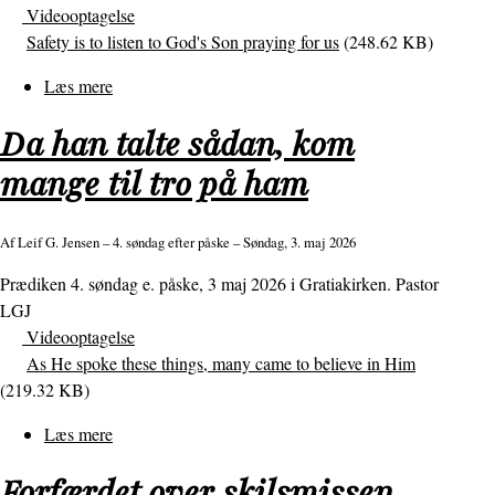
Videooptagelse
Safety is to listen to God's Son praying for us
(248.62 KB)
Læs mere
om
Tryghed
Da han talte sådan, kom
er
at
mange til tro på ham
lytte
til
Af
Leif G. Jensen
– 4. søndag efter påske – Søndag, 3. maj 2026
Guds
Søn,
Prædiken 4. søndag e. påske, 3 maj 2026 i Gratiakirken. Pastor
som
LGJ
beder
Videooptagelse
for
As He spoke these things, many came to believe in Him
os
(219.32 KB)
Læs mere
om
Da
Forfærdet over skilsmissen,
han