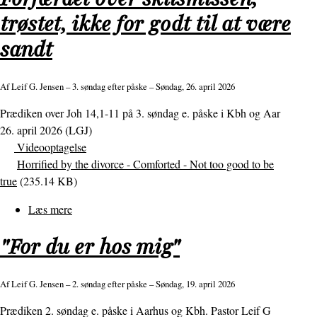
talte
trøstet, ikke for godt til at være
sådan,
sandt
kom
mange
til
Af
Leif G. Jensen
– 3. søndag efter påske – Søndag, 26. april 2026
tro
Prædiken over Joh 14,1-11 på 3. søndag e. påske i Kbh og Aar
på
26. april 2026 (LGJ)
ham
Videooptagelse
Horrified by the divorce - Comforted - Not too good to be
true
(235.14 KB)
Læs mere
om
Forfærdet
"For du er hos mig"
over
skilsmissen,
trøstet,
Af
Leif G. Jensen
– 2. søndag efter påske – Søndag, 19. april 2026
ikke
Prædiken 2. søndag e. påske i Aarhus og Kbh. Pastor Leif G
for