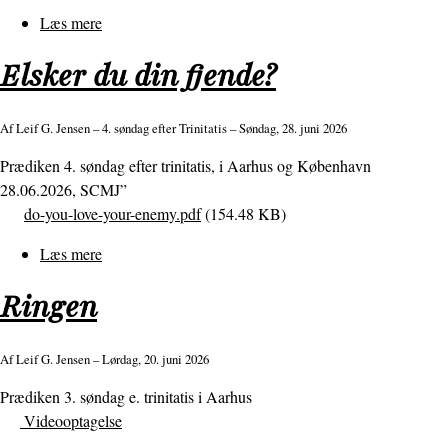
Læs mere
om
Sommerlejren
Elsker du din fjende?
2026
Af
Leif G. Jensen
– 4. søndag efter Trinitatis – Søndag, 28. juni 2026
Prædiken 4. søndag efter trinitatis, i Aarhus og København
28.06.2026, SCMJ”
do-you-love-your-enemy.pdf
(154.48 KB)
Læs mere
om
Elsker
Ringen
du
din
fjende?
Af
Leif G. Jensen
– Lørdag, 20. juni 2026
Prædiken 3. søndag e. trinitatis i Aarhus
Videooptagelse