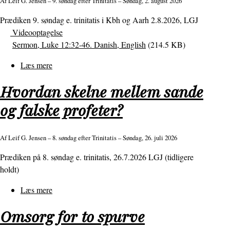
Af
Leif G. Jensen
– 9. søndag efter Trinitatis – Søndag, 2. august 2026
Prædiken 9. søndag e. trinitatis i Kbh og Aarh 2.8.2026, LGJ
Videooptagelse
Sermon, Luke 12:32-46. Danish, English
(214.5 KB)
Læs mere
om
Jeres
Hvordan skelne mellem sande
Faders
to
og falske profeter?
beslutninger
Af
Leif G. Jensen
– 8. søndag efter Trinitatis – Søndag, 26. juli 2026
Prædiken på 8. søndag e. trinitatis, 26.7.2026 LGJ (tidligere
holdt)
Læs mere
om
Hvordan
Omsorg for to spurve
skelne
mellem