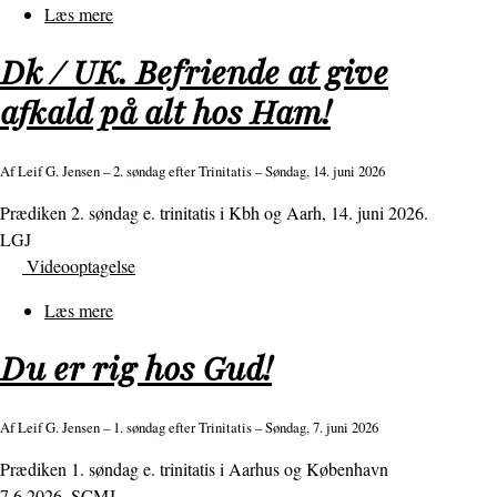
Læs mere
om
Ringen
Dk / UK. Befriende at give
afkald på alt hos Ham!
Af
Leif G. Jensen
– 2. søndag efter Trinitatis – Søndag, 14. juni 2026
Prædiken 2. søndag e. trinitatis i Kbh og Aarh, 14. juni 2026.
LGJ
Videooptagelse
Læs mere
om
Dk
Du er rig hos Gud!
/
UK.
Befriende
Af
Leif G. Jensen
– 1. søndag efter Trinitatis – Søndag, 7. juni 2026
at
Prædiken 1. søndag e. trinitatis i Aarhus og København
give
7.6.2026, SCMJ
afkald