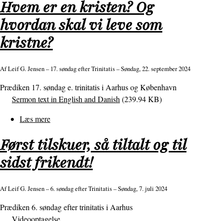
Hvem er en kristen? Og
folket
Israel
hvordan skal vi leve som
eller
kristne?
Kirken,
men
Jesus
Af
Leif G. Jensen
– 17. søndag efter Trinitatis – Søndag, 22. september 2024
Kristus
Prædiken 17. søndag e. trinitatis i Aarhus og København
er
Sermon text in English and Danish
(239.94 KB)
det
sande
Læs mere
om
vintræ
Hvem
Først tilskuer, så tiltalt og til
er
en
sidst frikendt!
kristen?
Og
Af
Leif G. Jensen
– 6. søndag efter Trinitatis – Søndag, 7. juli 2024
hvordan
skal
Prædiken 6. søndag efter trinitatis i Aarhus
vi
Videooptagelse