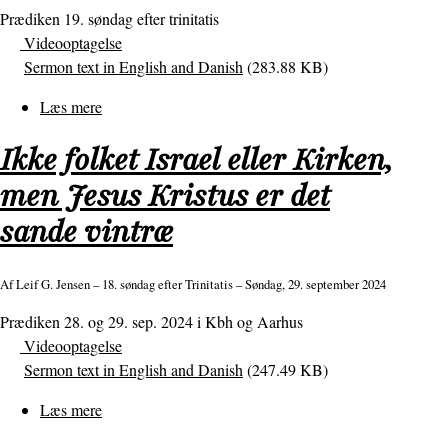
Prædiken 19. søndag efter trinitatis
ven
Videooptagelse
Sermon text in English and Danish
(283.88 KB)
Læs mere
om
Hvad
Ikke folket Israel eller Kirken,
skal
vi
men Jesus Kristus er det
med
sande vintræ
et
lam?
Af
Leif G. Jensen
– 18. søndag efter Trinitatis – Søndag, 29. september 2024
Prædiken 28. og 29. sep. 2024 i Kbh og Aarhus
Videooptagelse
Sermon text in English and Danish
(247.49 KB)
Læs mere
om
Ikke