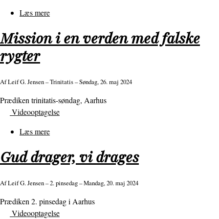
Læs mere
om
Vished
Mission i en verden med falske
hos
Herren
rygter
Af
Leif G. Jensen
– Trinitatis – Søndag, 26. maj 2024
Prædiken trinitatis-søndag, Aarhus
Videooptagelse
Læs mere
om
Mission
Gud drager, vi drages
i
en
verden
Af
Leif G. Jensen
– 2. pinsedag – Mandag, 20. maj 2024
med
Prædiken 2. pinsedag i Aarhus
falske
Videooptagelse
rygter