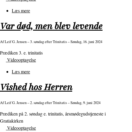
leve
som
Læs mere
om
kristne?
Først
Var død, men blev levende
tilskuer,
så
tiltalt
Af
Leif G. Jensen
– 3. søndag efter Trinitatis – Søndag, 16. juni 2024
og
Prædiken 3. e. trinitatis
til
Videooptagelse
sidst
frikendt!
Læs mere
om
Var
Vished hos Herren
død,
men
blev
Af
Leif G. Jensen
– 2. søndag efter Trinitatis – Søndag, 9. juni 2024
levende
Prædiken på 2. søndag e. trinitatis, årsmødegudstjeneste i
Gratiakirken
Videooptagelse