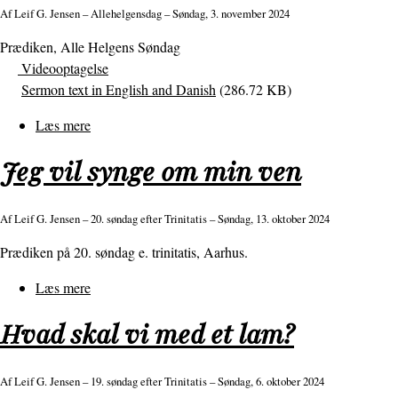
den
Af
Leif G. Jensen
– Allehelgensdag – Søndag, 3. november 2024
modløse
Prædiken, Alle Helgens Søndag
datter!
Videooptagelse
Sermon text in English and Danish
(286.72 KB)
Læs mere
om
Verdens
Jeg vil synge om min ven
lys
og
gode
Af
Leif G. Jensen
– 20. søndag efter Trinitatis – Søndag, 13. oktober 2024
gerninger
Prædiken på 20. søndag e. trinitatis, Aarhus.
Læs mere
om
Jeg
Hvad skal vi med et lam?
vil
synge
om
Af
Leif G. Jensen
– 19. søndag efter Trinitatis – Søndag, 6. oktober 2024
min