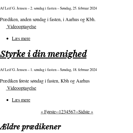
Af
Leif G. Jensen
– 2. søndag i fasten – Søndag, 25. februar 2024
Prædiken, anden søndag i fasten, i Aarhus og Kbh.
Videooptagelse
Læs mere
om
Diskussion
Styrke i din menighed
eller
tro?
Af
Leif G. Jensen
– 1. søndag i fasten – Søndag, 18. februar 2024
Prædiken første søndag i fasten, Kbh og Aarhus
Videooptagelse
Læs mere
om
Styrke
Første
« Første
Forrige
‹‹
Side
1
Side
2
Side
3
Side
4
Side
5
Side
6
Side
7
Next
››
Sidste
Sidste »
i
Sideinddeling
side
side
page
side
din
Ældre prædikener
menighed