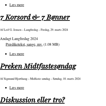
Læs mere
om
Hvad
7 Korsord & 7 Bønner
Jesu
opstandelse
betyder
Af
Leif G. Jensen
– Langfredag – Fredag, 29. marts 2024
for
Andagt Langfredag 2024
os
Prædiketekst, sange, mv.
(1.08 MB)
Læs mere
om
7
Preken Midtfastesøndag
Korsord
&
7
Af
Sigmund Hjorthaug
– Midfaste søndag – Søndag, 10. marts 2024
Bønner
Læs mere
om
Preken
Diskussion eller tro?
Midtfastesøndag