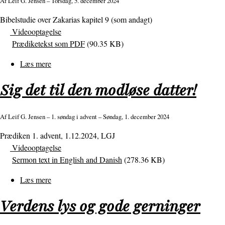
Af
Leif G. Jensen
– Torsdag, 5. december 2024
Bibelstudie over Zakarias kapitel 9 (som andagt)
Videooptagelse
Prædiketekst som PDF
(90.35 KB)
Læs mere
om
Se,
Sig det til den modløse datter!
din
konge
kommer
Af
Leif G. Jensen
– 1. søndag i advent – Søndag, 1. december 2024
til
Prædiken 1. advent, 1.12.2024, LGJ
dig!
Videooptagelse
Sermon text in English and Danish
(278.36 KB)
Læs mere
om
Sig
Verdens lys og gode gerninger
det
til