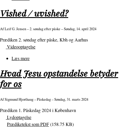
Oprør
Vished / uvished?
i
hjertet
Af
Leif G. Jensen
– 2. søndag efter påske – Søndag, 14. april 2024
Prædiken 2. søndag efter påske, Kbh og Aarhus
Videooptagelse
Læs mere
om
Vished
Hvad Jesu opstandelse betyder
/
uvished?
for os
Af
Sigmund Hjorthaug
– Påskedag – Søndag, 31. marts 2024
Prædiken 1. Påskedag 2024 i København
Lydoptagelse
Prædiketekst som PDF
(158.75 KB)