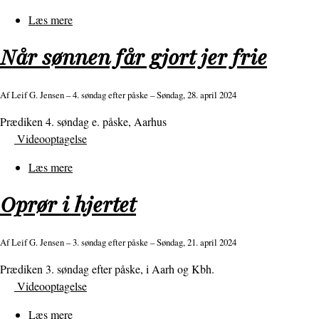
Læs mere
om
Gud
Når sønnen får gjort jer frie
drager,
vi
drages
Af
Leif G. Jensen
– 4. søndag efter påske – Søndag, 28. april 2024
Prædiken 4. søndag e. påske, Aarhus
Videooptagelse
Læs mere
om
Når
Oprør i hjertet
sønnen
får
gjort
Af
Leif G. Jensen
– 3. søndag efter påske – Søndag, 21. april 2024
jer
Prædiken 3. søndag efter påske, i Aarh og Kbh.
frie
Videooptagelse
Læs mere
om