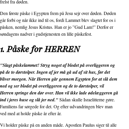
frelst fra døden.
Den første påske i Egypten frem på Jesu sejr over døden. Døden
går forbi og når ikke ind til os, fordi Lammet blev slagtet for os i
påsken, nemlig Jesus Kristus. Han er jo ”Gud Lam!” Derfor er
søndagens nadver i gudstjenesten en lille påskefest.
1. Påske for HERREN
"Slagt påskelammet! Stryg noget af blodet på overliggeren og
på de to dørstolper. Ingen af jer må gå ud af sit hus, før det
bliver morgen. Når Herren går gennem Egypten for at slå dem
ned og ser blodet på overliggeren og de to dørstolper, vil
Herren springe den dør over. Han vil ikke lade ødelæggeren gå
ind i jeres huse og slå jer ned."
Sådan skulle Israelitterne gøre.
Familiens far sørgede for det. Og efter udvandringen blev man
ved med at holde påske år efter år.
Vi holder påske på en anden måde. Apostlen Paulus siger til alle