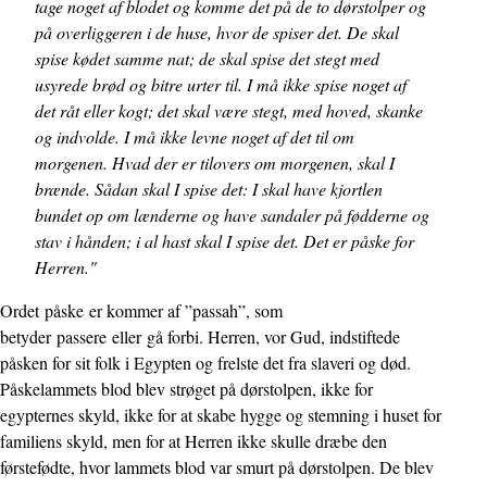
tage noget af blodet og komme det på de to dørstolper og
på overliggeren i de huse, hvor de spiser det. De skal
spise kødet samme nat; de skal spise det stegt med
usyrede brød og bitre urter til. I må ikke spise noget af
det råt eller kogt; det skal være stegt, med hoved, skanke
og indvolde. I må ikke levne noget af det til om
morgenen. Hvad der er tilovers om morgenen, skal I
brænde. Sådan skal I spise det: I skal have kjortlen
bundet op om lænderne og have sandaler på fødderne og
stav i hånden; i al hast skal I spise det. Det er påske for
Herren."
Ordet påske er kommer af ”passah”, som
betyder passere eller gå forbi. Herren, vor Gud, indstiftede
påsken for sit folk i Egypten og frelste det fra slaveri og død.
Påskelammets blod blev strøget på dørstolpen, ikke for
egypternes skyld, ikke for at skabe hygge og stemning i huset for
familiens skyld, men for at Herren ikke skulle dræbe den
førstefødte, hvor lammets blod var smurt på dørstolpen. De blev