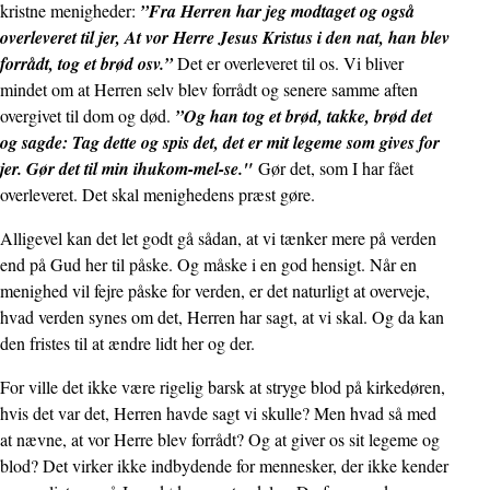
kristne menigheder:
”Fra Herren har jeg modtaget og også
overleveret til jer, At vor Herre Jesus Kristus i den nat, han blev
forrådt, tog et brød osv.”
Det er overleveret til os. Vi bliver
mindet om at Herren selv blev forrådt og senere samme aften
overgivet til dom og død.
”Og han tog et brød, takke, brød det
og sagde: Tag dette og spis det, det er mit legeme som gives for
jer. Gør det til min ihukom-mel-se."
Gør det, som I har fået
overleveret. Det skal menighedens præst gøre.
Alligevel kan det let godt gå sådan, at vi tænker mere på verden
end på Gud her til påske. Og måske i en god hensigt. Når en
menighed vil fejre påske for verden, er det naturligt at overveje,
hvad verden synes om det, Herren har sagt, at vi skal. Og da kan
den fristes til at ændre lidt her og der.
For ville det ikke være rigelig barsk at stryge blod på kirkedøren,
hvis det var det, Herren havde sagt vi skulle? Men hvad så med
at nævne, at vor Herre blev forrådt? Og at giver os sit legeme og
blod? Det virker ikke indbydende for mennesker, der ikke kender