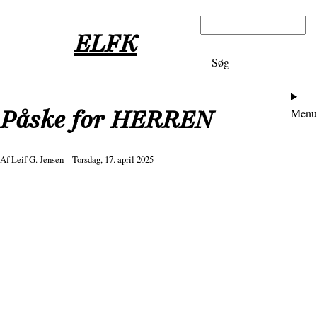
Gå
Søg
til
ELFK
hovedindhold
Ho
Påske for HERREN
Menu
Af
Leif G. Jensen
– Torsdag, 17. april 2025