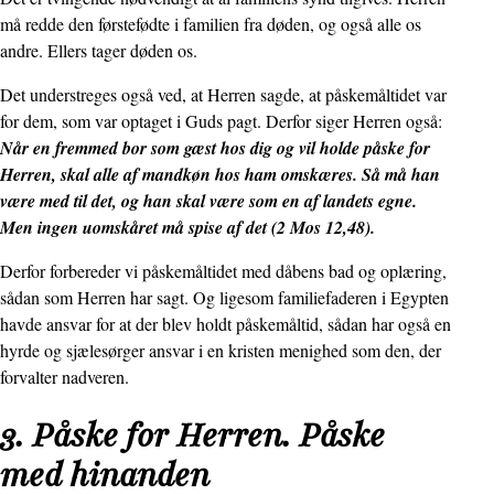
må redde den førstefødte i familien fra døden, og også alle os
andre. Ellers tager døden os.
Det understreges også ved, at Herren sagde, at påskemåltidet var
for dem, som var optaget i Guds pagt. Derfor siger Herren også:
Når en fremmed bor som gæst hos dig og vil holde påske for
Herren, skal alle af mandkøn hos ham omskæres. Så må han
være med til det, og han skal være som en af landets egne.
Men ingen uomskåret må spise af det (2 Mos 12,48).
Derfor forbereder vi påskemåltidet med dåbens bad og oplæring,
sådan som Herren har sagt. Og ligesom familiefaderen i Egypten
havde ansvar for at der blev holdt påskemåltid, sådan har også en
hyrde og sjælesørger ansvar i en kristen menighed som den, der
forvalter nadveren.
3. Påske for Herren. Påske
med hinanden