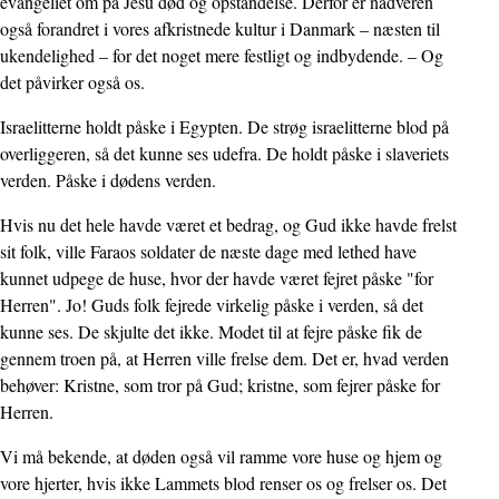
evangeliet om på Jesu død og opstandelse. Derfor er nadveren
også forandret i vores afkristnede kultur i Danmark – næsten til
ukendelighed – for det noget mere festligt og indbydende. – Og
det påvirker også os.
Israelitterne holdt påske i Egypten. De strøg israelitterne blod på
overliggeren, så det kunne ses udefra. De holdt påske i slaveriets
verden. Påske i dødens verden.
Hvis nu det hele havde været et bedrag, og Gud ikke havde frelst
sit folk, ville Faraos soldater de næste dage med lethed have
kunnet udpege de huse, hvor der havde været fejret påske "for
Herren". Jo! Guds folk fejrede virkelig påske i verden, så det
kunne ses. De skjulte det ikke. Modet til at fejre påske fik de
gennem troen på, at Herren ville frelse dem. Det er, hvad verden
behøver: Kristne, som tror på Gud; kristne, som fejrer påske for
Herren.
Vi må bekende, at døden også vil ramme vore huse og hjem og
vore hjerter, hvis ikke Lammets blod renser os og frelser os. Det