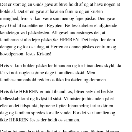
Det er stort og en Guds gave at blive holdt af og at have nogen at
holde af. Det er en gave at have en familie og en kristen
menighed, hvor vi kan være sammen og fejre påske. Den gave
gav Gud til israelitterne i Egypten. Fællesskabet er et afgørende
kendetegn ved påskefesten. Alligevel understreges det, at
familierne skulle fejre påske
for
HERREN. Det betød for dem
dengang og for os i dag, at Herren er denne påskes centrum og
hovedperson. Jesus Kristus!
Hvis vi kun holder påske for hinanden og for hinandens skyld, da
får vi nok nogle skønne dage i familiens skød. Men
familiesammenhold redder os ikke fra døden og dommen.
Hvis ikke HERREN er midt iblandt os, bliver selv det bedste
fællesskab tomt og livløst til sidst. Vi mister jo hinanden på et
eller andet tidspunkt; børnene flytter hjemmefra; farfar dør en
dag; og familien spredes for alle vinde. For det var familien og
ikke HERREN Jesus der holdt os sammen.
Det er tvingende nødvendigt at al familiens synd tilgives. Herren