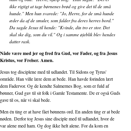
ikke rigtigt at tage børnenes brød og give det til de små
hunde." Men hun svarede: "Jo, Herre, for de små hunde
æder da af de smuler, som falder fra deres herres bord."
Da sagde Jesus til hende: "Kvinde, din tro er stor. Det
skal ske dig, som du vil." Og i samme øjeblik blev hendes
datter rask.
Nåde være med jer og fred fra Gud, vor Fader, og fra Jesus
Kristus, vor Frelser. Amen.
Jesus tog disciplene med til udlandet. Til Sidons og Tyrus'
område. Han ville lære dem at bede. Han havde forinden lært
dem Fadervor. Og de kendte Salmernes Bog, som er fuld af
bønner, Gud gav til sit folk i Gamle Testamente. De er også Guds
gave til os, når vi skal bede.
Men én ting er at have fået bønnens ord. En anden ting er at bede
nøden. Derfor tog Jesus sine disciple med til udlandet, hvor de
var alene med ham. Og dog ikke helt alene. For da kom en