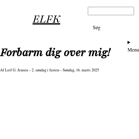
Gå
Søg
til
ELFK
hovedindhold
Ho
Forbarm dig over mig!
Menu
Af
Leif G. Jensen
– 2. søndag i fasten – Søndag, 16. marts 2025