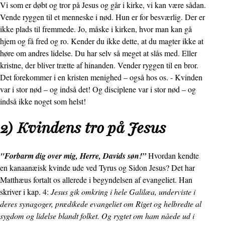
Vi som er døbt og tror på Jesus og går i kirke, vi kan være sådan.
Vende ryggen til et menneske i nød. Hun er for besværlig. Der er
ikke plads til fremmede. Jo, måske i kirken, hvor man kan gå
hjem og få fred og ro. Kender du ikke dette, at du magter ikke at
høre om andres lidelse. Du har selv så meget at slås med. Eller
kristne, der bliver trætte af hinanden. Vender ryggen til en bror.
Det forekommer i en kristen menighed – også hos os. - Kvinden
var i stor nød – og indså det! Og disciplene var i stor nød – og
indså ikke noget som helst!
2) Kvindens tro på Jesus
"Forbarm dig over mig, Herre, Davids søn!”
Hvordan kendte
en kanaanæisk kvinde ude ved Tyrus og Sidon Jesus? Det har
Matthæus fortalt os allerede i begyndelsen af evangeliet. Han
skriver i kap. 4:
Jesus gik omkring i hele Galilæa, underviste i
deres synagoger, prædikede evangeliet om Riget og helbredte al
sygdom og lidelse blandt folket. Og rygtet om ham nåede ud i