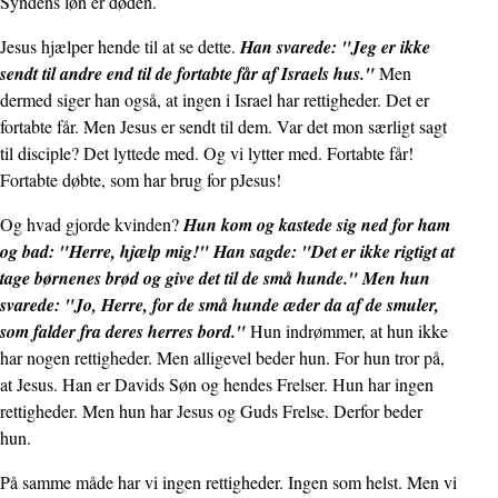
Syndens løn er døden.
Jesus hjælper hende til at se dette.
Han svarede: "Jeg er ikke
sendt til andre end til de fortabte får af Israels hus."
Men
dermed siger han også, at ingen i Israel har rettigheder. Det er
fortabte får. Men Jesus er sendt til dem. Var det mon særligt sagt
til disciple? Det lyttede med. Og vi lytter med. Fortabte får!
Fortabte døbte, som har brug for pJesus!
Og hvad gjorde kvinden?
Hun kom og kastede sig ned for ham
og bad: "Herre, hjælp mig!" Han sagde: "Det er ikke rigtigt at
tage børnenes brød og give det til de små hunde." Men hun
svarede: "Jo, Herre, for de små hunde æder da af de smuler,
som falder fra deres herres bord."
Hun indrømmer, at hun ikke
har nogen rettigheder. Men alligevel beder hun. For hun tror på,
at Jesus. Han er Davids Søn og hendes Frelser. Hun har ingen
rettigheder. Men hun har Jesus og Guds Frelse. Derfor beder
hun.
På samme måde har vi ingen rettigheder. Ingen som helst. Men vi