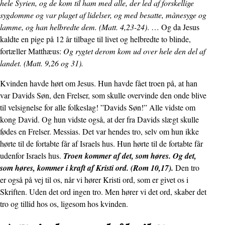
hele Syrien, og de kom til ham med alle, der led af forskellige
sygdomme og var plaget af lidelser, og med besatte, månesyge og
lamme, og han helbredte dem. (Matt. 4,23-24)
. … Og da Jesus
kaldte en pige på 12 år tilbage til livet og helbredte to blinde,
fortæller Matthæus:
Og rygtet derom kom ud over hele den del af
landet. (Matt. 9,26 og 31).
Kvinden havde hørt om Jesus. Hun havde fået troen på, at han
var Davids Søn, den Frelser, som skulle overvinde den onde blive
til velsignelse for alle folkeslag! ”Davids Søn!” Alle vidste om
kong David. Og hun vidste også, at der fra Davids slægt skulle
fødes en Frelser. Messias. Det var hendes tro, selv om hun ikke
hørte til de fortabte får af Israels hus. Hun hørte til de fortabte får
udenfor Israels hus.
Troen kommer af det, som høres. Og det,
som høres, kommer i kraft af Kristi ord. (Rom 10,17).
Den tro
er også på vej til os, når vi hører Kristi ord, som er givet os i
Skriften. Uden det ord ingen tro. Men hører vi det ord, skaber det
tro og tillid hos os, ligesom hos kvinden.