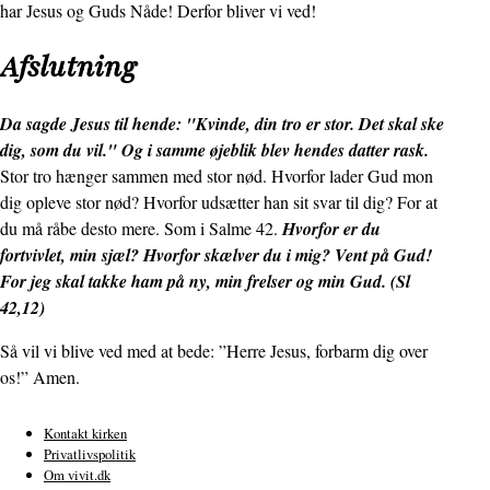
har Jesus og Guds Nåde! Derfor bliver vi ved!
Afslutning
Da sagde Jesus til hende: "Kvinde, din tro er stor. Det skal ske
dig, som du vil." Og i samme øjeblik blev hendes datter rask.
Stor tro hænger sammen med stor nød. Hvorfor lader Gud mon
dig opleve stor nød? Hvorfor udsætter han sit svar til dig? For at
du må råbe desto mere. Som i Salme 42.
Hvorfor er du
fortvivlet, min sjæl? Hvorfor skælver du i mig? Vent på Gud!
For jeg skal takke ham på ny, min frelser og min Gud. (Sl
42,12)
Så vil vi blive ved med at bede: ”Herre Jesus, forbarm dig over
os!” Amen.
Kontakt kirken
Privatlivspolitik
Sidefod
Om vivit.dk