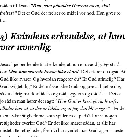
nøden til Jesus.
”Den, som påkalder Herrens navn, skal
frelses!”
Det er Gud der frelser os midt i vor nød. Han giver os
tro.
4) Kvindens erkendelse, at hun
var uværdig.
Jesus hjælper hende til at erkende, at hun er uværdig. Først står
der:
Men han svarede hende ikke et ord.
Det erfarer du også. At
Gud ikke svarer. Og hvordan reagerer du? Er Gud urimelig? Har
Gud svigtet dig? Er det måske ikke Guds opgave at hjælpe dig,
så du aldrig mærker lidelse og nød, sygdom og død? …. Det er
jo sådan man hører det sagt:
”Hvis Gud er kærlighed, hvorfor
tillader han så, at der er lidelse og at jeg skal blive syg?” -
Er det
menneskerettighederne, som spiller os et puds? Har vi nogen
rettigheder overfor Gud? Er det ikke snarer sådan, at alle har
mistet alle rettigheder, fordi vi har syndet mod Gud og vor næste.