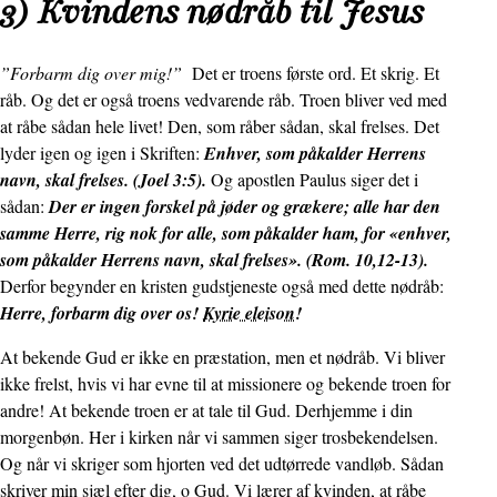
3) Kvindens nødråb til Jesus
”Forbarm dig over mig!”
Det er troens første ord. Et skrig. Et
råb. Og det er også troens vedvarende råb. Troen bliver ved med
at råbe sådan hele livet! Den, som råber sådan, skal frelses. Det
lyder igen og igen i Skriften:
Enhver, som påkalder Herrens
navn, skal frelses. (Joel 3:5).
Og apostlen Paulus siger det i
sådan:
Der er ingen forskel på jøder og grækere; alle har den
samme Herre, rig nok for alle, som påkalder ham, for «enhver,
som påkalder Herrens navn, skal frelses». (Rom. 10,12-13).
Derfor begynder en kristen gudstjeneste også med dette nødråb:
Herre, forbarm dig over os!
Kyrie eleison
!
At bekende Gud er ikke en præstation, men et nødråb. Vi bliver
ikke frelst, hvis vi har evne til at missionere og bekende troen for
andre! At bekende troen er at tale til Gud. Derhjemme i din
morgenbøn. Her i kirken når vi sammen siger trosbekendelsen.
Og når vi skriger som hjorten ved det udtørrede vandløb. Sådan
skriver min sjæl efter dig, o Gud. Vi lærer af kvinden, at råbe