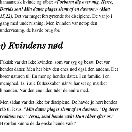
kanaanæisk kvinde og råbte:
«Forbarm dig over mig, Herre,
Davids søn! Min datter plages slemt af en dæmon.» (Matt
15,22)
.
Det var meget forstyrrende for disciplene. De var jo i
gang med undervisning. Men kvinden var netop den
undervisning, de havde brug for.
1) Kvindens nød
Faktisk var det ikke kvinden, som var syg og besat. Det var
hendes datter. Men her blev den enes nød også den andens. Det
hører naturen til. En mor og hendes datter. I en familie. I en
menighed. Ja, i alle fællesskaber, når vi har set og mærket
hinanden. Når den ene lider, lider de andre med.
Men sådan var det ikke for disciplene. De havde jo hørt hendes
”
råb til Jesus.
Min datter plages slemt af en dæmon.” Og deres
reaktion var: "Jesus, send hende væk! Hun råber efter os."
Hvordan kunne de da ønske hende væk?