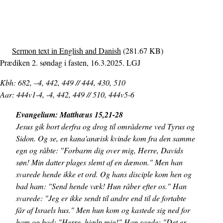
Sermon text in English and Danish
(281.67 KB)
Prædiken 2. søndag i fasten, 16.3.2025. LGJ
Kbh: 682, –4, 442, 449 // 444, 430, 510
Aar: 444v1-4, -4, 442, 449 // 510, 444v5-6
Evangelium: Matthæus 15,21-28
Jesus gik bort derfra og drog til områderne ved Tyrus og
Sidon. Og se, en kana'anæisk kvinde kom fra den samme
egn og råbte: "Forbarm dig over mig, Herre, Davids
søn! Min datter plages slemt af en dæmon." Men han
svarede hende ikke et ord. Og hans disciple kom hen og
bad ham: "Send hende væk! Hun råber efter os." Han
svarede: "Jeg er ikke sendt til andre end til de fortabte
får af Israels hus." Men hun kom og kastede sig ned for
ham og bad: "Herre, hjælp mig!" Han sagde: "Det er