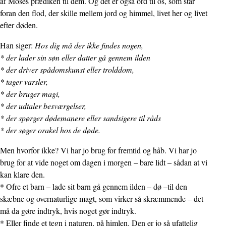
af Moses prædiken til dem. Og det er også ord til os, som står
foran den flod, der skille mellem jord og himmel, livet her og livet
efter døden.
Han siger:
Hos dig må der ikke findes nogen,
* der lader sin søn eller datter gå gennem ilden
* der driver spådomskunst eller trolddom,
* tager varsler,
* der bruger magi,
* der udtaler besværgelser,
* der spørger dødemanere eller sandsigere til råds
* der søger orakel hos de døde.
Men hvorfor ikke? Vi har jo brug for fremtid og håb. Vi har jo
brug for at vide noget om dagen i morgen – bare lidt – sådan at vi
kan klare den.
* Ofre et barn – lade sit barn gå gennem ilden – dø –til den
skæbne og overnaturlige magt, som virker så skræmmende – det
må da gøre indtryk, hvis noget gør indtryk.
* Eller finde et tegn i naturen, på himlen. Den er jo så ufattelig