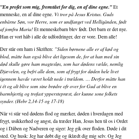
”En profet som mig, fremstået for dig, en af dine egne.”
Et
menneske, en af dine egne.
Vi tror på Jesus Kristus. Guds
enbårne Søn, vor Herre, som er undfanget ved Helligånden, født
af jomfru Maria!
Et menneskebarn blev født. Det barn er det nye.
Han er vort håb i alle de udfordringer, der er vore. Dem alle!
Der står om ham i Skriften:
”Siden børnene alle er af kød og
blod, måtte han også blive det ligesom de, for at han med sin
død skulle gøre ham magtesløs, som har dødens vælde, nemlig
Djævelen, og befri alle dem, som af frygt for døden hele livet
igennem havde været holdt nede i trældom. … Derfor måtte han
i ét og alt blive som sine brødre ofr over for Gud at blive en
barmhjertig og trofast ypperstepræst, der kunne sone folkets
synder. (Hebr 2,14-15 og 17-18)
Når vi står ved dødens flod og mærker, døden i hverdagen med
frygt, usikkerhed og angst, da træder Han, Jesus hen til os i Ordet
og i Dåben og Nadveren og siger: Jeg gik over floden. Døde i dit
sted. Og husk: Jeg har døbt dig og iklædt dig mig selv. Og Jeg