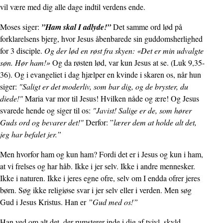
vil være med dig alle dage indtil verdens ende.
Moses siger:
”Ham skal I adlyde!”
Det samme ord lød på
forklarelsens bjerg, hvor Jesus åbenbarede sin guddomsherlighed
for 3 disciple.
Og der lød en røst fra skyen: «Det er min udvalgte
søn. Hør ham!»
Og da røsten lød, var kun Jesus at se. (Luk 9,35-
36). Og i evangeliet i dag hjælper en kvinde i skaren os, når hun
siger:
"Saligt er det moderliv, som bar dig, og de bryster, du
diede!"
Maria var mor til Jesus! Hvilken nåde og ære! Og Jesus
svarede hende og siger til os:
"Javist! Salige er de, som hører
Guds ord og bevarer det!"
Derfor: ”
lærer dem at holde alt det,
jeg har befalet jer.”
Men hvorfor ham og kun ham? Fordi det er i Jesus og kun i ham,
at vi frelses og har håb. Ikke i jer selv. Ikke i andre mennesker.
Ikke i naturen. Ikke i jeres egne ofre, selv om I endda ofrer jeres
børn. Søg ikke religiøse svar i jer selv eller i verden. Men søg
Gud i Jesus Kristus. Han er
”Gud med os!”
Han ved om alt det, der rumsterer inde i dig af tvivl, skyld,