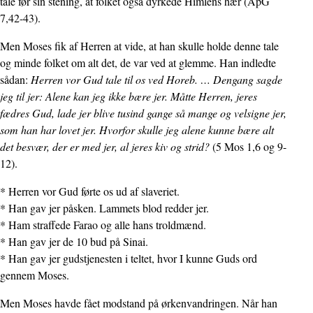
tale før sin stening, at folket også dyrkede Himlens hær (ApG
7,42-43).
Men Moses fik af Herren at vide, at han skulle holde denne tale
og minde folket om alt det, de var ved at glemme. Han indledte
sådan:
Herren vor Gud tale til os ved Horeb. … Dengang sagde
jeg til jer: Alene kan jeg ikke bære jer. Måtte Herren, jeres
fædres Gud, lade jer blive tusind gange så mange og velsigne jer,
som han har lovet jer. Hvorfor skulle jeg alene kunne bære alt
det besvær, der er med jer, al jeres kiv og strid?
(5 Mos 1,6 og 9-
12).
* Herren vor Gud førte os ud af slaveriet.
* Han gav jer påsken. Lammets blod redder jer.
* Ham straffede Farao og alle hans troldmænd.
* Han gav jer de 10 bud på Sinai.
* Han gav jer gudstjenesten i teltet, hvor I kunne Guds ord
gennem Moses.
Men Moses havde fået modstand på ørkenvandringen. Når han