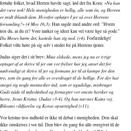
fortalte folket, hvad Herren havde sagt, lød det fra Kora:
«Nu kan
det være nok! Hele menigheden er hellig, alle som én, og Herren
er midt iblandt dem. Hvorfor ophøjer I jer så over Herrens
forsamling?» (4 Mos 16,3)
. Han sagde med andre ord: ”Hvem
tror du, at du er? Vore tanker og ideer kan vel være lige så gode.”
Da Moses hørte det, kastede han sig ned. (v4).
Forfærdeligt!
Folket ville høre på sig selv i stedet for på Herrens tjener.
Judas siger det i sit brev:
Mine elskede, mens jeg nu er ivrigt
optaget af at skrive til jer om vor frelser har jeg anset det for
nødvendigt at skrive til jer og formane jer til at kæmpe for den
tro, som én gang for alle er overdraget til de hellige. For der har
sneget sig nogle mennesker ind, som er ugudelige, misbruger
Guds nåde til tøjlesløshed og fornægter vor eneste hersker og
herre, Jesus Kristus. (Judas v3-4). Og han nævner Kains vej,
Bileams vildfarelse og Koras opsætsighed (v11).
Vor kristne tros indhold er ikke til debat i menigheden. Den skal
ikke omskrives i vor tid. Den blev én gang for alle overgivet til de