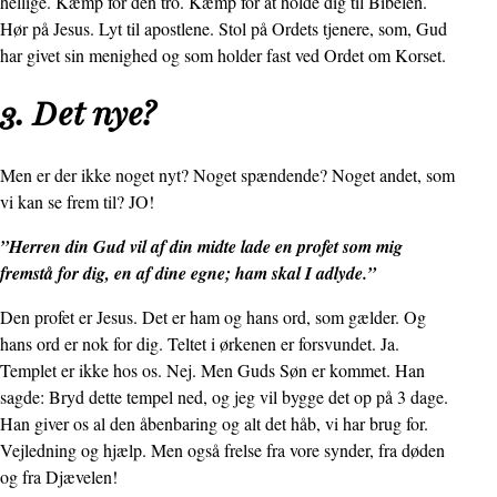
hellige. Kæmp for den tro. Kæmp for at holde dig til Bibelen.
Hør på Jesus. Lyt til apostlene. Stol på Ordets tjenere, som, Gud
har givet sin menighed og som holder fast ved Ordet om Korset.
3. Det nye?
Men er der ikke noget nyt? Noget spændende? Noget andet, som
vi kan se frem til? JO!
”Herren din Gud vil af din midte lade en profet som mig
fremstå for dig, en af dine egne; ham skal I adlyde.”
Den profet er Jesus. Det er ham og hans ord, som gælder. Og
hans ord er nok for dig. Teltet i ørkenen er forsvundet. Ja.
Templet er ikke hos os. Nej. Men Guds Søn er kommet. Han
sagde: Bryd dette tempel ned, og jeg vil bygge det op på 3 dage.
Han giver os al den åbenbaring og alt det håb, vi har brug for.
Vejledning og hjælp. Men også frelse fra vore synder, fra døden
og fra Djævelen!