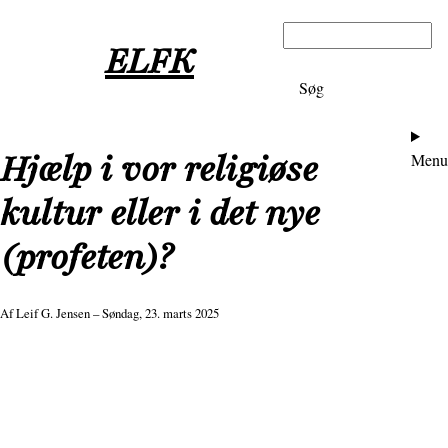
Gå
Søg
til
ELFK
hovedindhold
Ho
Hjælp i vor religiøse
Menu
kultur eller i det nye
(profeten)?
Af
Leif G. Jensen
– Søndag, 23. marts 2025