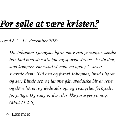
Hvorfor
døber
du
For sølle at være kristen?
så?
Uge 49,
5.–11. december 2022
Da Johannes i fængslet hørte om Kristi gerninger, sendte
han bud med sine disciple og spurgte Jesus: "Er du den,
som kommer, eller skal vi vente en anden?" Jesus
svarede dem: "Gå hen og fortæl Johannes, hvad I hører
og ser: Blinde ser, og lamme går, spedalske bliver rene,
og døve hører, og døde står op, og evangeliet forkyndes
for fattige. Og salig er den, der ikke forarges på mig."
(Matt 11,2-6)
Læs mere
om
For
sølle