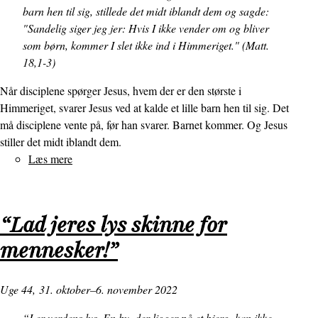
barn hen til sig, stillede det midt iblandt dem og sagde:
"Sandelig siger jeg jer: Hvis I ikke vender om og bliver
som børn, kommer I slet ikke ind i Himmeriget." (Matt.
18,1-3)
Når disciplene spørger Jesus, hvem der er den største i
Himmeriget, svarer Jesus ved at kalde et lille barn hen til sig. Det
må disciplene vente på, før han svarer. Barnet kommer. Og Jesus
stiller det midt iblandt dem.
Læs mere
om
“Hvem
er
størst?”
“Lad jeres lys skinne for
mennesker!”
Uge 44,
31. oktober–6. november 2022
“I er verdens lys. En by, der ligger på et bjerg, kan ikke