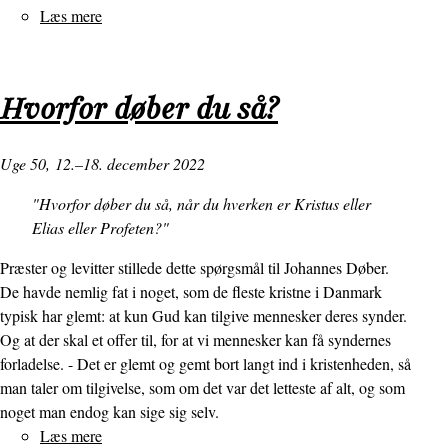
Læs mere
om
Find
ham
i
Hvorfor døber du så?
stalden!
Uge 50,
12.–18. december 2022
"Hvorfor døber du så, når du hverken er Kristus eller
Elias eller Profeten?"
Præster og levitter stillede dette spørgsmål til Johannes Døber.
De havde nemlig fat i noget, som de fleste kristne i Danmark
typisk har glemt: at kun Gud kan tilgive mennesker deres synder.
Og at der skal et offer til, for at vi mennesker kan få syndernes
forladelse. - Det er glemt og gemt bort langt ind i kristenheden, så
man taler om tilgivelse, som om det var det letteste af alt, og som
noget man endog kan sige sig selv.
Læs mere
om