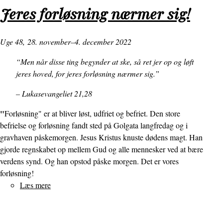
at
Jeres forløsning nærmer sig!
være
kristen?
Uge 48,
28. november–4. december 2022
“Men når disse ting begynder at ske, så ret jer op og løft
jeres hoved, for jeres forløsning nærmer sig.”
– Lukasevangeliet 21,28
"
Forløsning" er at bliver løst, udfriet og befriet. Den store
befrielse og forløsning fandt sted på Golgata langfredag og i
gravhaven påskemorgen. Jesus Kristus knuste dødens magt. Han
gjorde regnskabet op mellem Gud og alle mennesker ved at bære
verdens synd. Og han opstod påske morgen. Det er vores
forløsning!
Læs mere
om
Jeres
forløsning
nærmer