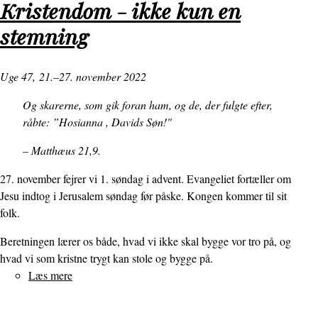
Kristendom - ikke kun en
sig!
stemning
Uge 47,
21.–27. november 2022
Og skarerne, som gik foran ham, og de, der fulgte efter,
råbte: ”Hosianna , Davids Søn!"
– Matthæus 21,9.
27. november fejrer vi 1. søndag i advent. Evangeliet fortæller om
Jesu indtog i Jerusalem søndag før påske. Kongen kommer til sit
folk.
Beretningen lærer os både, hvad vi ikke skal bygge vor tro på, og
hvad vi som kristne trygt kan stole og bygge på.
Læs mere
om
Kristendom
-