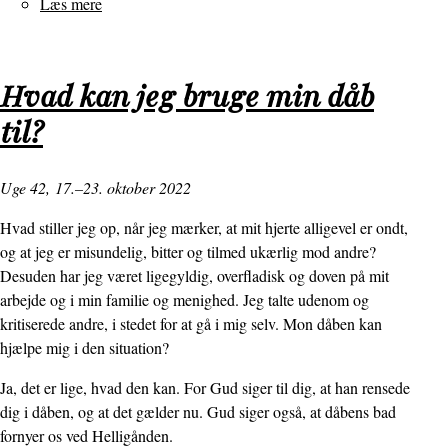
Læs mere
om
Hvad
der
hviskes
Hvad kan jeg bruge min dåb
jer
til?
i
øret
Uge 42,
17.–23. oktober 2022
Hvad stiller jeg op, når jeg mærker, at mit hjerte alligevel er ondt,
og at jeg er misundelig, bitter og tilmed ukærlig mod andre?
Desuden har jeg været ligegyldig, overfladisk og doven på mit
arbejde og i min familie og menighed. Jeg talte udenom og
kritiserede andre, i stedet for at gå i mig selv. Mon dåben kan
hjælpe mig i den situation?
Ja, det er lige, hvad den kan. For Gud siger til dig, at han rensede
dig i dåben, og at det gælder nu. Gud siger også, at dåbens bad
fornyer os ved Helligånden.