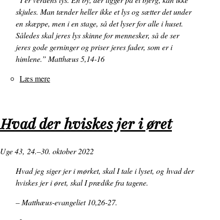
skjules. Man tænder heller ikke et lys og sætter det under
en skæppe, men i en stage, så det lyser for alle i huset.
Således skal jeres lys skinne for mennesker, så de ser
jeres gode gerninger og priser jeres fader, som er i
himlene.” Matthæus 5,14-16
Læs mere
om
“Lad
jeres
lys
Hvad der hviskes jer i øret
skinne
for
mennesker!”
Uge 43,
24.–30. oktober 2022
Hvad jeg siger jer i mørket, skal I tale i lyset, og hvad der
hviskes jer i øret, skal I prædike fra tagene.
– Matthæus-evangeliet 10,26-27.