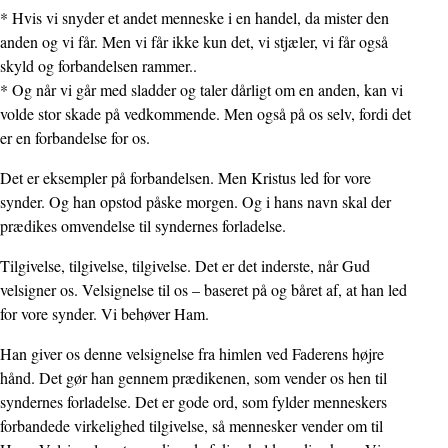
* Hvis vi snyder et andet menneske i en handel, da mister den
anden og vi får. Men vi får ikke kun det, vi stjæler, vi får også
skyld og forbandelsen rammer..
* Og når vi går med sladder og taler dårligt om en anden, kan vi
volde stor skade på vedkommende. Men også på os selv, fordi det
er en forbandelse for os.
Det er eksempler på forbandelsen. Men Kristus led for vore
synder. Og han opstod påske morgen. Og i hans navn skal der
prædikes omvendelse til syndernes forladelse.
Tilgivelse, tilgivelse, tilgivelse. Det er det inderste, når Gud
velsigner os. Velsignelse til os – baseret på og båret af, at han led
for vore synder. Vi behøver Ham.
Han giver os denne velsignelse fra himlen ved Faderens højre
hånd. Det gør han gennem prædikenen, som vender os hen til
syndernes forladelse. Det er gode ord, som fylder menneskers
forbandede virkelighed tilgivelse, så mennesker vender om til