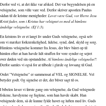
Derfor ved vi, at det ikke var afsked. Det var begyndelsen på en
velsignelse, som ville vare ved. Derfor skriver apostlen Paulus
sådan til de kristne menigheder:
Lovet være Gud, vor Herre Jesu
Kristi fader, som i Kristus har velsignet os med al himlens
åndelige velsignelse. (Ef 1:3).
En kristens liv er et langt liv under Guds velsignelse, også selv
om vi mærker forkrænkelighed, lidelse, synd, død, skyld og sorg.
Himlens velsignelse kommer fra Jesus, der blev båret op til
himlen efter at han havde lidt straffen for vore synder og sejret
over døden ved sin opstandelse.
Al himlens åndelige velsignelse!
!
Derfor samles vi også for at tilbede i glæde og lovsang til Gud.
Ordet ”Velsignelse” er sammensat af VEL og SIGNELSE. Vel
betyder godt. Og signelse er det, der bliver sagt til os.
I bibelen læser vi første gang om velsignelse, da Gud velsignede
fiskene, havdyrene og fuglene, som han havde skabt. Han
velsignede dem, så de kunne fylde havet og luften med liv. Guds