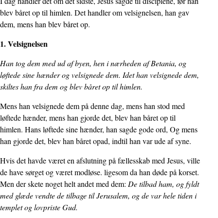
I dag handler det om det sidste, Jesus sagde til disciplene, før han
blev båret op til himlen. Det handler om velsignelsen, han gav
dem, mens han blev båret op.
1. Velsignelsen
Han tog dem med ud af byen, hen i nærheden af Betania, og
løftede sine hænder og velsignede dem. Idet han velsignede dem,
skiltes han fra dem og blev båret op til himlen.
Mens han velsignede dem på denne dag, mens han stod med
løftede hænder, mens han gjorde det, blev han båret op til
himlen. Hans løftede sine hænder, han sagde gode ord, Og mens
han gjorde det, blev han båret opad, indtil han var ude af syne.
Hvis det havde været en afslutning på fællesskab med Jesus, ville
de have sørget og været modløse. ligesom da han døde på korset.
Men der skete noget helt andet med dem:
De tilbad ham, og fyldt
med glæde vendte de tilbage til Jerusalem, og de var hele tiden i
templet og lovpriste Gud.