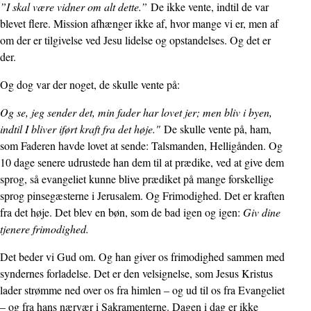
”I skal være vidner om alt dette.”
De ikke vente, indtil de var
blevet flere. Mission afhænger ikke af, hvor mange vi er, men af
om der er tilgivelse ved Jesu lidelse og opstandelses. Og det er
der.
Og dog var der noget, de skulle vente på:
Og se, jeg sender det, min fader har lovet jer; men bliv i byen,
indtil I bliver iført kraft fra det høje."
De skulle vente på, ham,
som Faderen havde lovet at sende: Talsmanden, Helligånden. Og
10 dage senere udrustede han dem til at prædike, ved at give dem
sprog, så evangeliet kunne blive prædiket på mange forskellige
sprog pinsegæsterne i Jerusalem. Og Frimodighed. Det er kraften
fra det høje. Det blev en bøn, som de bad igen og igen:
Giv dine
tjenere frimodighed.
Det beder vi Gud om. Og han giver os frimodighed sammen med
syndernes forladelse. Det er den velsignelse, som Jesus Kristus
lader strømme ned over os fra himlen – og ud til os fra Evangeliet
– og fra hans nærvær i Sakramenterne. Dagen i dag er ikke