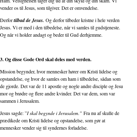
Ham. Velsignelsen tager dig ud af din skyld og din skam. Vi
vender os til Jesus, som tilgiver. Det er omvendelse.
Derfor
tilbad de Jesus.
Og derfor tilbeder kristne i hele verden
Jesus. Vi er med i den tilbedelse, når vi samles til gudstjeneste.
Og når vi holder andagt og beder til Gud derhjemme.
3. Og disse Gode Ord skal deles med verden.
Mission begynder, hvor mennesker hører om Kristi lidelse og
opstandelse, og hvor de samles om ham i tilbedelse, sådan som
de gjorde. Det var de 11 apostle og nogle andre disciple og Jesu
mor og brødre og flere andre kvinder. Det var dem, som var
sammen i Jerusalem.
Jesus sagde: ”
I skal begynde i Jerusalem.”
Fra nu af skulle de
prædikede om Kristi lidelse og opstandelse, som gør at
mennesker vender sig til syndernes forladelse.