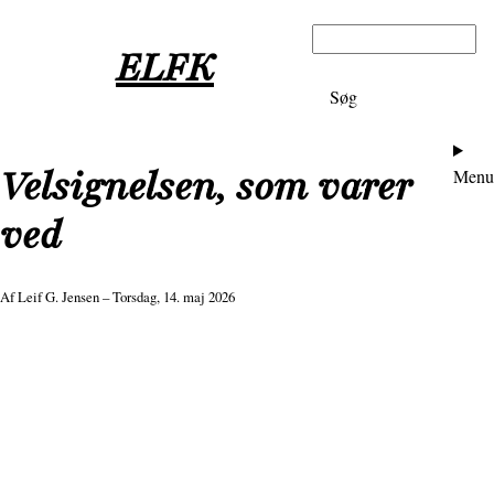
Gå
Søg
til
ELFK
hovedindhold
Ho
Velsignelsen, som varer
Menu
ved
Af
Leif G. Jensen
– Torsdag, 14. maj 2026