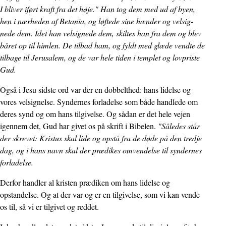
I bliver iført kraft fra det høje." Han tog dem med ud af byen,
hen i nærheden af Betania, og løftede sine hænder og velsig-
nede dem. Idet han velsignede dem, skiltes han fra dem og blev
båret op til himlen. De tilbad ham, og fyldt med glæde vendte de
tilbage til Jerusalem, og de var hele tiden i templet og lovpriste
Gud.
Også i Jesu sidste ord var der en dobbelthed: hans lidelse og
vores velsignelse. Syndernes forladelse som både handlede om
deres synd og om hans tilgivelse. Og sådan er det hele vejen
igennem det, Gud har givet os på skrift i Bibelen.
"Således står
der skrevet: Kristus skal lide og opstå fra de døde på den tredje
dag, og i hans navn skal der prædikes omvendelse til syndernes
forladelse.
Derfor handler al kristen prædiken om hans lidelse og
opstandelse. Og at der var og er en tilgivelse, som vi kan vende
os til, så vi er tilgivet og reddet.