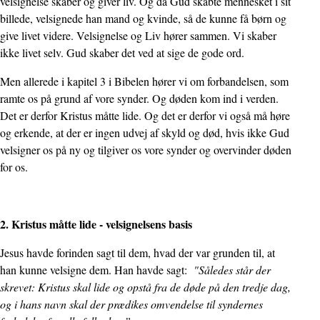
velsignelse skaber og giver liv. Og da Gud skabte mennesket i sit
billede, velsignede han mand og kvinde, så de kunne få børn og
give livet videre. Velsignelse og Liv hører sammen. Vi skaber
ikke livet selv. Gud skaber det ved at sige de gode ord.
Men allerede i kapitel 3 i Bibelen hører vi om forbandelsen, som
ramte os på grund af vore synder. Og døden kom ind i verden.
Det er derfor Kristus måtte lide. Og det er derfor vi også må høre
og erkende, at der er ingen udvej af skyld og død, hvis ikke Gud
velsigner os på ny og tilgiver os vore synder og overvinder døden
for os.
2. Kristus måtte lide - velsignelsens basis
Jesus havde forinden sagt til dem, hvad der var grunden til, at
han kunne velsigne dem. Han havde sagt:
"Således står der
skrevet: Kristus skal lide og opstå fra de døde på den tredje dag,
og i hans navn skal der prædikes omvendelse til syndernes