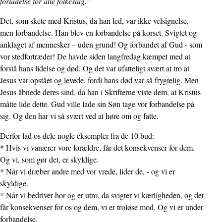
forladelse for alle folkeslag.”
Det, som skete med Kristus, da han led, var ikke velsignelse,
men forbandelse. Han blev en forbandelse på korset. Svigtet og
anklaget af mennesker – uden grund! Og forbandet af Gud - som
vor stedfortræder! De havde siden langfredag kæmpet med at
forstå hans lidelse og død. Og det var ufatteligt svært at tro at
Jesus var opstået og levede, fordi hans død var så frygtelig. Men
Jesus åbnede deres sind, da han i Skrifterne viste dem, at Kristus
måtte lide dette. Gud ville lade sin Søn tage vor forbandelse på
sig. Og den har vi så svært ved at høre om og fatte.
Derfor lad os dele nogle eksempler fra de 10 bud:
* Hvis vi vanærer vore forældre, får det konsekvenser for dem.
Og vi, som gør det, er skyldige.
* Når vi dræber andre med vor vrede, lider de, - og vi er
skyldige.
* Når vi bedriver hor og er utro, da svigter vi kærligheden, og det
får konsekvenser for os og dem, vi er troløse mod. Og vi er under
forbandelse.