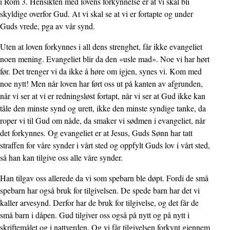
i Rom 3. Hensikten med lovens forkynnelse er at vi skal bli
skyldige overfor Gud. At vi skal se at vi er fortapte og under
Guds vrede, pga av vår synd.
Uten at loven forkynnes i all dens strenghet, får ikke evangeliet
noen mening. Evangeliet blir da den «usle mad». Noe vi har hørt
før. Det trenger vi da ikke å høre om igjen, synes vi. Kom med
noe nytt! Men når loven har ført oss ut på kanten av afgrunden,
når vi ser at vi er redningsløst fortapt, når vi ser at Gud ikke kan
tåle den minste synd og urett, ikke den minste syndige tanke, da
roper vi til Gud om nåde, da smaker vi sødmen i evangeliet, når
det forkynnes. Og evangeliet er at Jesus, Guds Sønn har tatt
straffen for våre synder i vårt sted og oppfylt Guds lov i vårt sted,
så han kan tilgive oss alle våre synder.
Han tilgav oss allerede da vi som spebarn ble døpt. Fordi de små
spebarn har også bruk for tilgivelsen. De spede barn har det vi
kaller arvesynd. Derfor har de bruk for tilgivelse, og det får de
små barn i dåpen. Gud tilgiver oss også på nytt og på nytt i
skriftemålet og i nattverden. Og vi får tilgivelsen forkynt gjennem