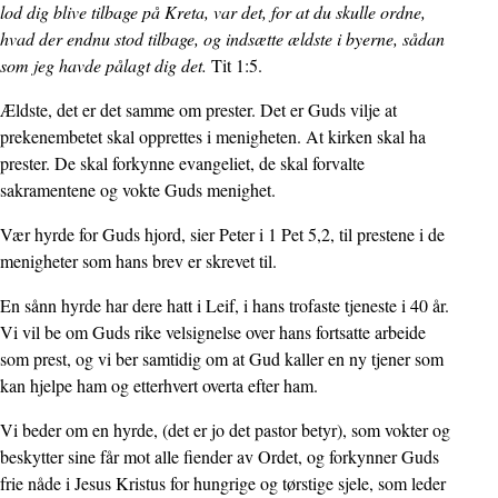
lod dig blive tilbage på Kreta, var det, for at du skulle ordne,
hvad der endnu stod tilbage, og indsætte ældste i byerne, sådan
som jeg havde pålagt dig det.
Tit 1:5.
Ældste, det er det samme om prester. Det er Guds vilje at
prekenembetet skal opprettes i menigheten. At kirken skal ha
prester. De skal forkynne evangeliet, de skal forvalte
sakramentene og vokte Guds menighet.
Vær hyrde for Guds hjord, sier Peter i 1 Pet 5,2, til prestene i de
menigheter som hans brev er skrevet til.
En sånn hyrde har dere hatt i Leif, i hans trofaste tjeneste i 40 år.
Vi vil be om Guds rike velsignelse over hans fortsatte arbeide
som prest, og vi ber samtidig om at Gud kaller en ny tjener som
kan hjelpe ham og etterhvert overta efter ham.
Vi beder om en hyrde, (det er jo det pastor betyr), som vokter og
beskytter sine får mot alle fiender av Ordet, og forkynner Guds
frie nåde i Jesus Kristus for hungrige og tørstige sjele, som leder