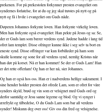
prekenen. For på prekestolen forkynner presten evangeliet om
syndernes forlatelse, for at du og jeg skal trøstes på nytt og på
nytt og få i hvile i evangeliet om Guds nåde.
Døperen Johannes forkynte loven. Han forkynte virkelig loven.
Men han forkynte også evangeliet: Han pekte på Jesus og sa: Se,
der er Guds lam som bærer verdens synd. Jødene hadde i lang tid
ofret lam templet. Disse ofringer kunne ikke i seg selv ta bort en
eneste synd. Disse offringer var kun forbilleder på ham som
skulle komme og sone for all verdens synd, nemlig Kristus når
han dør på korset. Nå er han kommet! Se der er Guds Lam! Han
er det rette offerlam! Og han er her nå, sier Johannes.
Og han er også hos oss. Han er i nadverdens hellige sakrament. I
sine hender holder presten det ofrede Lam, som er ofret for våre
synders skyld, brød og vin som er velsignet med Guds ord og
derfor samtidig er Jesu sanne legeme og blod. Og vi synger i
ærefrykt og tilbedelse, O du Guds Lam som bar all verdens
synder! Miskunn deg over oss! Giv oss din fred og velsignelse.