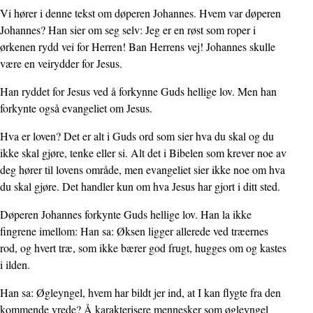
Vi hører i denne tekst om døperen Johannes. Hvem var døperen
Johannes? Han sier om seg selv: Jeg er en røst som roper i
ørkenen rydd vei for Herren! Ban Herrens vej! Johannes skulle
være en veirydder for Jesus.
Han ryddet for Jesus ved å forkynne Guds hellige lov. Men han
forkynte også evangeliet om Jesus.
Hva er loven? Det er alt i Guds ord som sier hva du skal og du
ikke skal gjøre, tenke eller si. Alt det i Bibelen som krever noe av
deg hører til lovens område, men evangeliet sier ikke noe om hva
du skal gjøre. Det handler kun om hva Jesus har gjort i ditt sted.
Døperen Johannes forkynte Guds hellige lov. Han la ikke
fingrene imellom: Han sa: Øksen ligger allerede ved træernes
rod, og hvert træ, som ikke bærer god frugt, hugges om og kastes
i ilden.
Han sa: Øgleyngel, hvem har bildt jer ind, at I kan flygte fra den
kommende vrede? Å karakterisere mennesker som øgleyngel