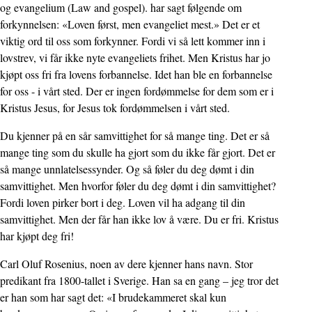
og evangelium (Law and gospel). har sagt følgende om
forkynnelsen: «Loven først, men evangeliet mest.» Det er et
viktig ord til oss som forkynner. Fordi vi så lett kommer inn i
lovstrev, vi får ikke nyte evangeliets frihet. Men Kristus har jo
kjøpt oss fri fra lovens forbannelse. Idet han ble en forbannelse
for oss - i vårt sted. Der er ingen fordømmelse for dem som er i
Kristus Jesus, for Jesus tok fordømmelsen i vårt sted.
Du kjenner på en sår samvittighet for så mange ting. Det er så
mange ting som du skulle ha gjort som du ikke får gjort. Det er
så mange unnlatelsessynder. Og så føler du deg dømt i din
samvittighet. Men hvorfor føler du deg dømt i din samvittighet?
Fordi loven pirker bort i deg. Loven vil ha adgang til din
samvittighet. Men der får han ikke lov å være. Du er fri. Kristus
har kjøpt deg fri!
Carl Oluf Rosenius, noen av dere kjenner hans navn. Stor
predikant fra 1800-tallet i Sverige. Han sa en gang – jeg tror det
er han som har sagt det: «I brudekammeret skal kun