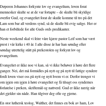
Døperen Johannes forkynte lov og evangelium, loven forat
mennesker skulle se at de var fortapte – de skulle bli skyldige
overfor Gud, og evangeliet forat de skulle komme til tro på det
Lam som bar all verdens synd, så de skulle bli evig salige. Her er
han et forbillede for alle Guds ords predikanter.
Neste weekend skal vi feire våre kjære pastor Leif som har vært
prest i vår kirke i 40 år. I alle disse år har han søndag efter
søndag utrettelig stått på prekestolen og forkynt lov og
evangelium.
Evangeliet er ikke noe vi kan, så vi ikke behøver å høre det flere
ganger. Nei, det må formidles på nytt og på nytt til fattige syndere
fordi loven viser oss på nytt og nytt hvem vi er. Derfor trenger vi
om igjen om igjen å høre evangeliet og få tilsagt oss syndernes
forlatelse i preken, skriftemål og nattverd. Gud er ikke nærig når
det gjelder sin nåde. Han tilgiver deg ofte og gjerne.
En stor luthersk teolog, Walther, det finnes en bok av ham, Lov