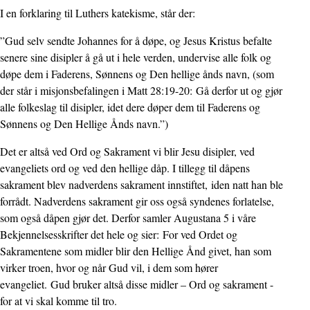
I en forklaring til Luthers katekisme, står der:
”Gud selv sendte Johannes for å døpe, og Jesus Kristus befalte
senere sine disipler å gå ut i hele verden, undervise alle folk og
døpe dem i Faderens, Sønnens og Den hellige ånds navn, (som
der står i misjonsbefalingen i Matt 28:19-20: Gå derfor ut og gjør
alle folkeslag til disipler, idet dere døper dem til Faderens og
Sønnens og Den Hellige Ånds navn.”)
Det er altså ved Ord og Sakrament vi blir Jesu disipler, ved
evangeliets ord og ved den hellige dåp. I tillegg til dåpens
sakrament blev nadverdens sakrament innstiftet, iden natt han ble
forrådt. Nadverdens sakrament gir oss også syndenes forlatelse,
som også dåpen gjør det. Derfor samler Augustana 5 i våre
Bekjennelsesskrifter det hele og sier: For ved Ordet og
Sakramentene som midler blir den Hellige Ånd givet, han som
virker troen, hvor og når Gud vil, i dem som hører
evangeliet. Gud bruker altså disse midler – Ord og sakrament -
for at vi skal komme til tro.