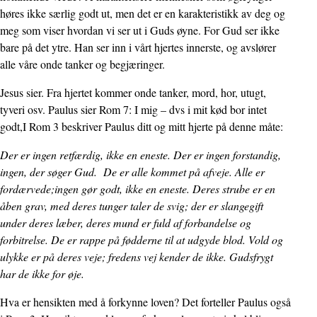
høres ikke særlig godt ut, men det er en karakteristikk av deg og
meg som viser hvordan vi ser ut i Guds øyne. For Gud ser ikke
bare på det ytre. Han ser inn i vårt hjertes innerste, og avslører
alle våre onde tanker og begjæringer.
Jesus sier. Fra hjertet kommer onde tanker, mord, hor, utugt,
tyveri osv. Paulus sier Rom 7: I mig – dvs i mit kød bor intet
godt,I Rom 3 beskriver Paulus ditt og mitt hjerte på denne måte:
Der er ingen retfærdig, ikke en eneste. Der er ingen forstandig,
ingen, der søger Gud. De er alle kommet på afveje. Alle er
fordærvede;ingen gør godt, ikke en eneste. Deres strube er en
åben grav, med deres tunger taler de svig; der er slangegift
under deres læber, deres mund er fuld af forbandelse og
forbitrelse. De er rappe på fødderne til at udgyde blod. Vold og
ulykke er på deres veje; fredens vej kender de ikke. Gudsfrygt
har de ikke for øje.
Hva er hensikten med å forkynne loven? Det forteller Paulus også