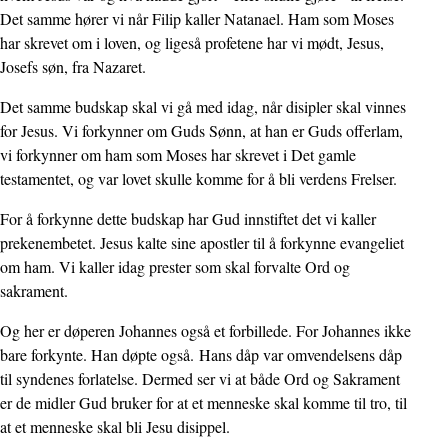
Det samme hører vi når Filip kaller Natanael. Ham som Moses
har skrevet om i loven, og ligeså profetene har vi mødt, Jesus,
Josefs søn, fra Nazaret.
Det samme budskap skal vi gå med idag, når disipler skal vinnes
for Jesus. Vi forkynner om Guds Sønn, at han er Guds offerlam,
vi forkynner om ham som Moses har skrevet i Det gamle
testamentet, og var lovet skulle komme for å bli verdens Frelser.
For å forkynne dette budskap har Gud innstiftet det vi kaller
prekenembetet. Jesus kalte sine apostler til å forkynne evangeliet
om ham. Vi kaller idag prester som skal forvalte Ord og
sakrament.
Og her er døperen Johannes også et forbillede. For Johannes ikke
bare forkynte. Han døpte også. Hans dåp var omvendelsens dåp
til syndenes forlatelse. Dermed ser vi at både Ord og Sakrament
er de midler Gud bruker for at et menneske skal komme til tro, til
at et menneske skal bli Jesu disippel.