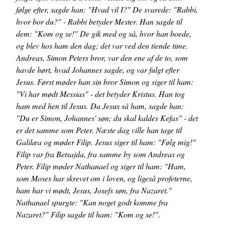
følge efter, sagde han: "Hvad vil I?" De svarede: "Rabbi,
hvor bor du?" - Rabbi betyder Mester. Han sagde til
dem: "Kom og se!" De gik med og så, hvor han boede,
og blev hos ham den dag; det var ved den tiende time.
Andreas, Simon Peters bror, var den ene af de to, som
havde hørt, hvad Johannes sagde, og var fulgt efter
Jesus. Først møder han sin bror Simon og siger til ham:
"Vi har mødt Messias" - det betyder Kristus. Han tog
ham med hen til Jesus. Da Jesus så ham, sagde han:
"Du er Simon, Johannes' søn; du skal kaldes Kefas" - det
er det samme som Peter. Næste dag ville han tage til
Galilæa og møder Filip. Jesus siger til ham: "Følg mig!"
Filip var fra Betsajda, fra samme by som Andreas og
Peter. Filip møder Nathanael og siger til ham: "Ham,
som Moses har skrevet om i loven, og ligeså profeterne,
ham har vi mødt, Jesus, Josefs søn, fra Nazaret."
Nathanael spurgte: "Kan noget godt komme fra
Nazaret?" Filip sagde til ham: "Kom og se!".