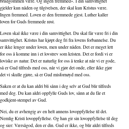
brudgommen være. Og ingen fremmed». I din samvittighet
gjelder kun nåden og tilgivelsen, der skal kun Kristus være.
Ingen fremmed. Loven er den fremmede gjest. Luther kaller
loven for Guds fremmede røst.
Loven skal ikke være i din samvittighet. Du skal får være fri i din
samvittighet. Kristus har kjøpt deg fri fra lovens forbannelse. Du
er ikke lenger under loven, men under nåden. Det er meget lett
for oss å komme inn i et lovstrev som kristen. Det er fordi vi er
loviske av natur. Det er naturlig for oss å tenke at når vi er gode,
så er Gud tilfreds med oss, når vi gjør det onde, eller ikke gjør
det vi skulle gjøre, så er Gud misfornøyd med oss.
Saken er at du kan aldri bli sånn i deg selv at Gud blir tilfreds
med deg. Du kan aldri oppfylle Guds lov, sånn at du får et
godkjent-stempel av Gud.
Nei, du er avhengig av en helt annens lovoppfyllelse til det.
Nemlig Kristi lovoppfyllelse. Og han gir sin lovoppfyllelse til deg
og sier: Værsågod, den er din. Gud er ikke, og blir aldri tilfreds