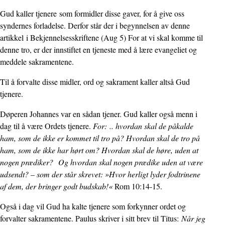
Gud kaller tjenere som formidler disse gaver, for å give oss
syndernes forladelse. Derfor står der i begynnelsen av denne
artikkel i Bekjennelsesskriftene (Aug 5) For at vi skal komme til
denne tro, er der innstiftet en tjeneste med å lære evangeliet og
meddele sakramentene.
Til å forvalte disse midler, ord og sakrament kaller altså Gud
tjenere.
Døperen Johannes var en sådan tjener. Gud kaller også menn i
dag til å være Ordets tjenere.
For: .. hvordan skal de påkalde
ham, som de ikke er kommet til tro på? Hvordan skal de tro på
ham, som de ikke har hørt om? Hvordan skal de høre, uden at
nogen prædiker? Og hvordan skal nogen prædike uden at være
udsendt? – som der står skrevet: »Hvor herligt lyder fodtrinene
af dem, der bringer godt budskab!«
Rom 10:14-15.
Også i dag vil Gud ha kalte tjenere som forkynner ordet og
forvalter sakramentene. Paulus skriver i sitt brev til Titus:
Når jeg