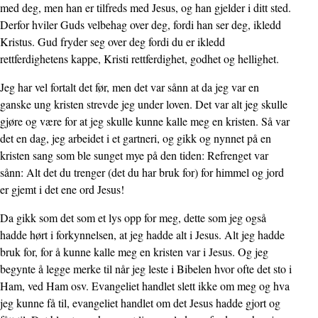
med deg, men han er tilfreds med Jesus, og han gjelder i ditt sted.
Derfor hviler Guds velbehag over deg, fordi han ser deg, ikledd
Kristus. Gud fryder seg over deg fordi du er ikledd
rettferdighetens kappe, Kristi rettferdighet, godhet og hellighet.
Jeg har vel fortalt det før, men det var sånn at da jeg var en
ganske ung kristen strevde jeg under loven. Det var alt jeg skulle
gjøre og være for at jeg skulle kunne kalle meg en kristen. Så var
det en dag, jeg arbeidet i et gartneri, og gikk og nynnet på en
kristen sang som ble sunget mye på den tiden: Refrenget var
sånn: Alt det du trenger (det du har bruk for) for himmel og jord
er gjemt i det ene ord Jesus!
Da gikk som det som et lys opp for meg, dette som jeg også
hadde hørt i forkynnelsen, at jeg hadde alt i Jesus. Alt jeg hadde
bruk for, for å kunne kalle meg en kristen var i Jesus. Og jeg
begynte å legge merke til når jeg leste i Bibelen hvor ofte det sto i
Ham, ved Ham osv. Evangeliet handlet slett ikke om meg og hva
jeg kunne få til, evangeliet handlet om det Jesus hadde gjort og