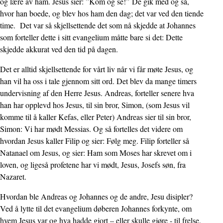
og lære av ham. Jesus sier: ”Kom og se!” De gik med og så,
hvor han boede, og blev hos ham den dag; det var ved den tiende
time. Det var så skjellsettende det som nå skjedde at Johannes
som forteller dette i sitt evangelium måtte bare si det: Dette
skjedde akkurat ved den tid på dagen.
Det er alltid skjellsettende for vårt liv når vi får møte Jesus, og
han vil ha oss i tale gjennom sitt ord. Det blev da mange timers
undervisning af den Herre Jesus. Andreas, forteller senere hva
han har opplevd hos Jesus, til sin bror, Simon, (som Jesus vil
komme til å kaller Kefas, eller Peter) Andreas sier til sin bror,
Simon: Vi har mødt Messias. Og så fortelles det videre om
hvordan Jesus kaller Filip og sier: Følg meg. Filip forteller så
Natanael om Jesus, og sier: Ham som Moses har skrevet om i
loven, og ligeså profetene har vi mødt, Jesus, Josefs søn, fra
Nazaret.
Hvordan ble Andreas og Johannes og de andre, Jesu disipler?
Ved å lytte til det evangelium døberen Johannes forkynte, om
hvem Jesus var og hva hadde gjort – eller skulle gjøre - til frelse.