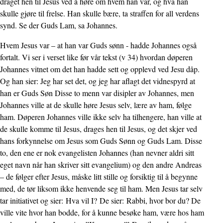
draget hen til Jesus ved å høre om hvem han var, og hva han
skulle gjøre til frelse. Han skulle bære, ta straffen for all verdens
synd. Se der Guds Lam, sa Johannes.
Hvem Jesus var – at han var Guds sønn - hadde Johannes også
fortalt. Vi ser i verset like før vår tekst (v 34) hvordan døperen
Johannes vitnet om det han hadde sett og opplevd ved Jesu dåp.
Og han sier: Jeg har set det, og jeg har aflagt det vidnespyrd at
han er Guds Søn Disse to menn var disipler av Johannes, men
Johannes ville at de skulle høre Jesus selv, lære av ham, følge
ham. Døperen Johannes ville ikke selv ha tilhengere, han ville at
de skulle komme til Jesus, drages hen til Jesus, og det skjer ved
hans forkynnelse om Jesus som Guds Sønn og Guds Lam. Disse
to, den ene er nok evangelisten Johannes (han nevner aldri sitt
eget navn når han skriver sitt evangelium) og den andre Andreas
– de følger efter Jesus, måske litt stille og forsiktig til å begynne
med, de tør liksom ikke henvende seg til ham. Men Jesus tar selv
tar initiativet og sier: Hva vil I? De sier: Rabbi, hvor bor du? De
ville vite hvor han bodde, for å kunne besøke ham, være hos ham