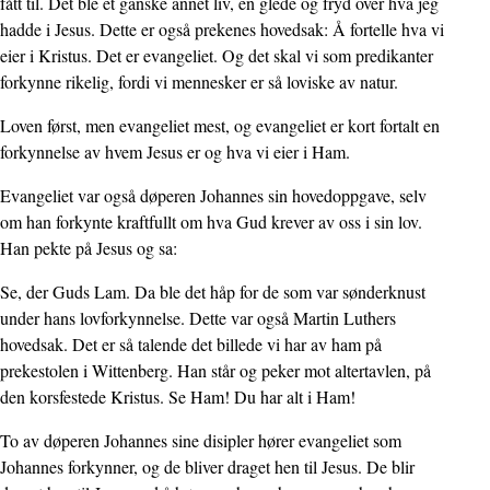
fått til. Det ble et ganske annet liv, en glede og fryd over hva jeg
hadde i Jesus. Dette er også prekenes hovedsak: Å fortelle hva vi
eier i Kristus. Det er evangeliet. Og det skal vi som predikanter
forkynne rikelig, fordi vi mennesker er så loviske av natur.
Loven først, men evangeliet mest, og evangeliet er kort fortalt en
forkynnelse av hvem Jesus er og hva vi eier i Ham.
Evangeliet var også døperen Johannes sin hovedoppgave, selv
om han forkynte kraftfullt om hva Gud krever av oss i sin lov.
Han pekte på Jesus og sa:
Se, der Guds Lam. Da ble det håp for de som var sønderknust
under hans lovforkynnelse. Dette var også Martin Luthers
hovedsak. Det er så talende det billede vi har av ham på
prekestolen i Wittenberg. Han står og peker mot altertavlen, på
den korsfestede Kristus. Se Ham! Du har alt i Ham!
To av døperen Johannes sine disipler hører evangeliet som
Johannes forkynner, og de bliver draget hen til Jesus. De blir