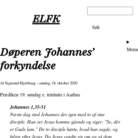
Hopp
Søk
til
ELFK
hovedinnhold
Ho
Døperen Johannes’
Menu
forkyndelse
Af
Sigmund Hjorthaug
– søndag, 18. oktober 2020
Prædiken 19. søndag e. trinitatis i Aarhus
Johannes 1,35-51
Næste dag stod Johannes der igen med to af sine
disciple. Han ser Jesus komme gående og siger: "Se, dér
er Guds lam." De to disciple hørte, hvad han sagde, og
fulgte efter Jesus. Da Jesus vendte sig om og så dem