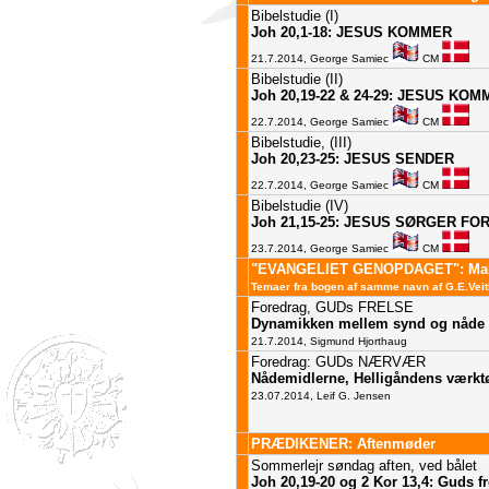
Bibelstudie (I)
Joh 20,1-18: JESUS KOMMER
21.7.2014, George Samiec
CM
Bibelstudie (II)
Joh 20,19-22 & 24-29: JESUS KO
22.7.2014, George Samiec
CM
Bibelstudie, (III)
Joh 20,23-25: JESUS SENDER
22.7.2014, George Samiec
CM
Bibelstudie (IV)
Joh 21,15-25: JESUS SØRGER FO
23.7.2014, George Samiec
CM
"EVANGELIET GENOPDAGET": Man
Temaer fra bogen af samme navn af G.E.Veit
Foredrag
, GUDs FRELSE
Dynamikken mellem synd og nåde
21.7.2014, Sigmund Hjorthaug
Foredrag: GUDs NÆRVÆR
Nådemidlerne, Helligåndens værkt
23.07.2014, Leif G. Jensen
PRÆDIKENER: Aftenmøder
Sommerlejr søndag aften, ved bålet
Joh 20,19-20 og 2 Kor 13,4: Guds f