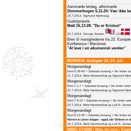
Aarsmøde lørdag, aftenmøde
Dommerbogen 6,11-24: Vær ikke b
19.7.2014. Sigmund Hjortnaug
Gudstjeneste
Matt 16,13-28: "Du er Kristus!"
20.7.2014,
George Samiec
LGJ
Brev til menighederne fra 23. Europæ
Konference i Bleckmar:
"At leve i en økumenisk verden"
MORGEN: Andagter 21.-24. juli
Morgenandagt
Dom 6,36-40 + Zakarias lovsang + Nu rinder so
21.7.2014, Niels Hammershøj og Sigmund Hjor
Morgenandagt
Dom 7,1-7 + Zakarias lovsang + Nu rinder sole
22.7.2014, Niels Hammershøj og Sigmund Hjor
Morgenandagt
Dom 7,9-22 + Zakarias lovsang + Nu rinder sol
23.7.2014, Niels Hammershøj og Leif G. Jense
Morgenandagt
Dom 8,22-35 + Zakarias lovsang + Nu rinder so
Herren er jeres klippe - også når Gideon er 
24.7.2014, Niels Hammershøj og Leif G. Jense
BIBELSTUDIE: Man.-tir.-ons.: Enge