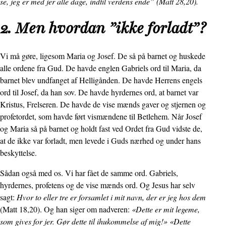
se, jeg er med jer alle dage, indtil verdens ende” (Matt 28,20).
2. Men hvordan ”ikke forladt”?
Vi må gøre, ligesom Maria og Josef. De så på barnet og huskede
alle ordene fra Gud. De havde englen Gabriels ord til Maria, da
barnet blev undfanget af Helligånden. De havde Herrens engels
ord til Josef, da han sov. De havde hyrdernes ord, at barnet var
Kristus, Frelseren. De havde de vise mænds gaver og stjernen og
profetordet, som havde ført vismændene til Betlehem. Når Josef
og Maria så på barnet og holdt fast ved Ordet fra Gud vidste de,
at de ikke var forladt, men levede i Guds nærhed og under hans
beskyttelse.
Sådan også med os. Vi har fået de samme ord. Gabriels,
hyrdernes, profetens og de vise mænds ord. Og Jesus har selv
sagt:
Hvor to eller tre er forsamlet i mit navn, der er jeg hos dem
(Matt 18,20). Og han siger om nadveren:
«Dette er mit legeme,
som gives for jer. Gør dette til ihukommelse af mig!» «Dette