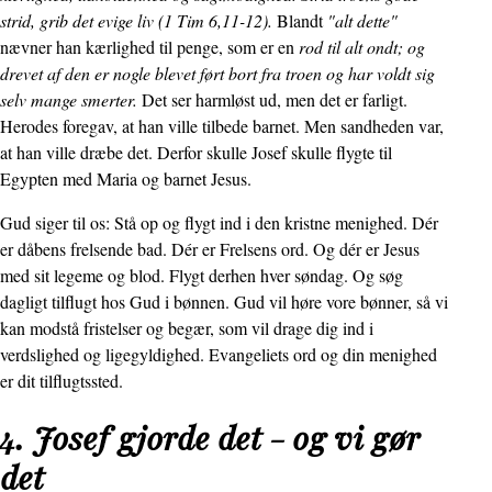
strid, grib det evige liv (1 Tim 6,11-12).
Blandt
"alt dette"
nævner han kærlighed til penge, som er en
rod til alt ondt; og
drevet af den er nogle blevet ført bort fra troen og har voldt sig
selv mange smerter.
Det ser harmløst ud, men det er farligt.
Herodes foregav, at han ville tilbede barnet. Men sandheden var,
at han ville dræbe det. Derfor skulle Josef skulle flygte til
Egypten med Maria og barnet Jesus.
Gud siger til os: Stå op og flygt ind i den kristne menighed. Dér
er dåbens frelsende bad. Dér er Frelsens ord. Og dér er Jesus
med sit legeme og blod. Flygt derhen hver søndag. Og søg
dagligt tilflugt hos Gud i bønnen. Gud vil høre vore bønner, så vi
kan modstå fristelser og begær, som vil drage dig ind i
verdslighed og ligegyldighed. Evangeliets ord og din menighed
er dit tilflugtssted.
4. Josef gjorde det - og vi gør
det