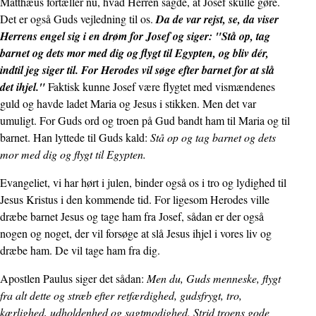
Matthæus fortæller nu, hvad Herren sagde, at Josef skulle gøre.
Det er også Guds vejledning til os.
Da de var rejst, se, da viser
Herrens engel sig i en drøm for Josef og siger: "Stå op, tag
barnet og dets mor med dig og flygt til Egypten, og bliv dér,
indtil jeg siger til. For Herodes vil søge efter barnet for at slå
det ihjel."
Faktisk kunne Josef være flygtet med vismændenes
guld og havde ladet Maria og Jesus i stikken. Men det var
umuligt. For Guds ord og troen på Gud bandt ham til Maria og til
barnet. Han lyttede til Guds kald:
Stå op og tag barnet og dets
mor med dig og flygt til Egypten.
Evangeliet, vi har hørt i julen, binder også os i tro og lydighed til
Jesus Kristus i den kommende tid. For ligesom Herodes ville
dræbe barnet Jesus og tage ham fra Josef, sådan er der også
nogen og noget, der vil forsøge at slå Jesus ihjel i vores liv og
dræbe ham. De vil tage ham fra dig.
Apostlen Paulus siger det sådan:
Men du, Guds menneske, flygt
fra alt dette og stræb efter retfærdighed, gudsfrygt, tro,
kærlighed, udholdenhed og sagtmodighed. Strid troens gode