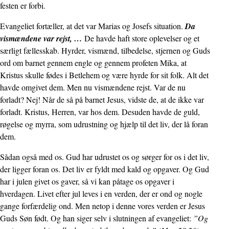
festen er forbi.
Evangeliet fortæller, at det var Marias og Josefs situation.
Da
vismændene var rejst, …
De havde haft store oplevelser og et
særligt fællesskab. Hyrder, vismænd, tilbedelse, stjernen og Guds
ord om barnet gennem engle og gennem profeten Mika, at
Kristus skulle fødes i Betlehem og være hyrde for sit folk. Alt det
havde omgivet dem. Men nu vismændene rejst. Var de nu
forladt? Nej! Når de så på barnet Jesus, vidste de, at de ikke var
forladt. Kristus, Herren, var hos dem. Desuden havde de guld,
røgelse og myrra, som udrustning og hjælp til det liv, der lå foran
dem.
Sådan også med os. Gud har udrustet os og sørger for os i det liv,
der ligger foran os. Det liv er fyldt med kald og opgaver. Og Gud
har i julen givet os gaver, så vi kan påtage os opgaver i
hverdagen. Livet efter jul leves i en verden, der er ond og nogle
gange forfærdelig ond. Men netop i denne vores verden er Jesus
Guds Søn født. Og han siger selv i slutningen af evangeliet:
”Og