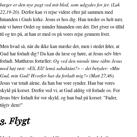
bæger er den nye pagt ved mit blod, som udgydes for jer. (Luk
22,19-20).
Derfor kan vi rejse videre efter jul sammen med
hinanden i Guds kirke. Jesus er hos dig. Han træder os helt nær,
når vi hører Ordet og minder hinanden om det. Det giver os tillid
til og tro på, at han er med os på vores rejse gennem livet.
Men hvad så, når du ikke kan mærke det, men i stedet føler, at
Gud har forladt dig? Da kan du læse og høre, at Jesus selv blev
forladt. Matthæus fortæller:
Og ved den niende time råbte Jesus
med høj røst: «Elí, Elí! lemá sabaktáni?» -- det betyder: «Min
Gud, min Gud! Hvorfor har du forladt mig?» (Matt 27,46).
Jesus var totalt alene, da han bar vore synder. Han bar vores
skyld på korset. Derfor ved vi, at Gud aldrig vil forlade os. For
Jesus blev forladt for vor skyld, og han bad på korset: "Fader,
tilgiv dem!"
3. Flygt