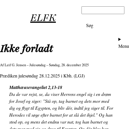
Gå
Søg
til
ELFK
hovedindhold
Ho
Ikke forladt
Menu
Af
Leif G. Jensen
– Julesøndag – Søndag, 28. december 2025
Prædiken julesøndag 28.12.2025 i Kbh. (LGJ)
Matthæusevangeliet 2,13-18
Da de var rejst, se, da viser Herrens engel sig i en drøm
for Josef og siger: "Stå op, tag barnet og dets mor med
dig og flygt til Egypten, og bliv dér, indtil jeg siger til. For
Herodes vil søge efter barnet for at slå det ihjel." Og han
stod op, og mens det endnu var nat, tog han barnet og
dets mor med sig og drog til Egypten. Og dér blev han,