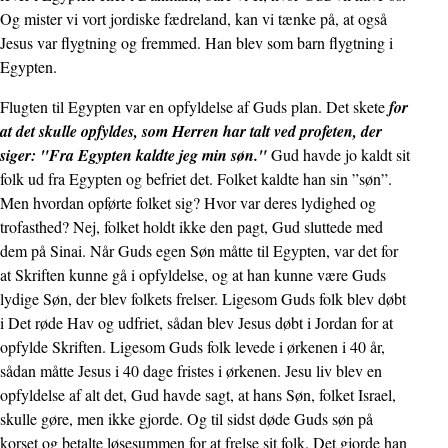
Og mister vi vort jordiske fædreland, kan vi tænke på, at også
Jesus var flygtning og fremmed. Han blev som barn flygtning i
Egypten.
Flugten til Egypten var en opfyldelse af Guds plan. Det skete
for
at det skulle opfyldes, som Herren har talt ved profeten, der
siger: "Fra Egypten kaldte jeg min søn."
Gud havde jo kaldt sit
folk ud fra Egypten og befriet det. Folket kaldte han sin ”søn”.
Men hvordan opførte folket sig? Hvor var deres lydighed og
trofasthed? Nej, folket holdt ikke den pagt, Gud sluttede med
dem på Sinai. Når Guds egen Søn måtte til Egypten, var det for
at Skriften kunne gå i opfyldelse, og at han kunne være Guds
lydige Søn, der blev folkets frelser. Ligesom Guds folk blev døbt
i Det røde Hav og udfriet, sådan blev Jesus døbt i Jordan for at
opfylde Skriften. Ligesom Guds folk levede i ørkenen i 40 år,
sådan måtte Jesus i 40 dage fristes i ørkenen. Jesu liv blev en
opfyldelse af alt det, Gud havde sagt, at hans Søn, folket Israel,
skulle gøre, men ikke gjorde. Og til sidst døde Guds søn på
korset og betalte løsesummen for at frelse sit folk. Det gjorde han