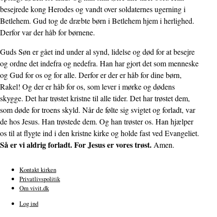
besejrede kong Herodes og vandt over soldaternes ugerning i
Betlehem. Gud tog de dræbte børn i Betlehem hjem i herlighed.
Derfor var der håb for børnene.
Guds Søn er gået ind under al synd, lidelse og død for at besejre
og ordne det indefra og nedefra. Han har gjort det som menneske
og Gud for os og for alle. Derfor er der er håb for dine børn,
Rakel! Og der er håb for os, som lever i mørke og dødens
skygge. Det har trøstet kristne til alle tider. Det har trøstet dem,
som døde for troens skyld. Når de følte sig svigtet og forladt, var
de hos Jesus. Han trøstede dem. Og han trøster os. Han hjælper
os til at flygte ind i den kristne kirke og holde fast ved Evangeliet.
Så er vi aldrig forladt. For Jesus er vores trøst.
Amen.
Kontakt kirken
Privatlivspolitik
Sidefod
Om vivit.dk
Log ind