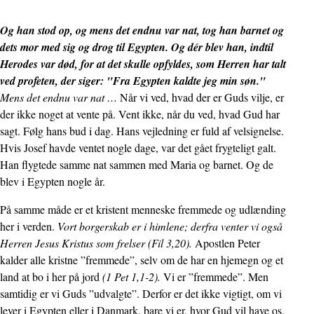
Og han stod op, og mens det endnu var nat, tog han barnet og
dets mor med sig og drog til Egypten. Og dér blev han, indtil
Herodes var død, for at det skulle opfyldes, som Herren har talt
ved profeten, der siger: "Fra Egypten kaldte jeg min søn."
Mens det endnu var nat …
Når vi ved, hvad der er Guds vilje, er
der ikke noget at vente på. Vent ikke, når du ved, hvad Gud har
sagt. Følg hans bud i dag. Hans vejledning er fuld af velsignelse.
Hvis Josef havde ventet nogle dage, var det gået frygteligt galt.
Han flygtede samme nat sammen med Maria og barnet. Og de
blev i Egypten nogle år.
På samme måde er et kristent menneske fremmede og udlænding
her i verden.
Vort borgerskab er i himlene; derfra venter vi også
Herren Jesus Kristus som frelser (Fil 3,20).
Apostlen Peter
kalder alle kristne ”fremmede”, selv om de har en hjemegn og et
land at bo i her på jord
(1 Pet 1,1-2).
Vi er ”fremmede”. Men
samtidig er vi Guds ”udvalgte”. Derfor er det ikke vigtigt, om vi
lever i Egypten eller i Danmark, bare vi er, hvor Gud vil have os.