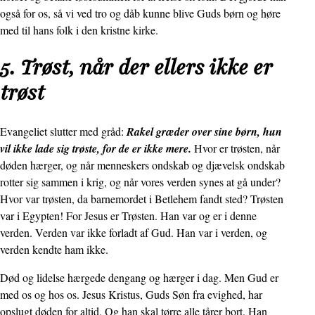
også for os, så vi ved tro og dåb kunne blive Guds børn og høre
med til hans folk i den kristne kirke.
5. Trøst, når der ellers ikke er
trøst
Evangeliet slutter med gråd:
Rakel græder over sine børn, hun
vil ikke lade sig trøste, for de er ikke mere.
Hvor er trøsten, når
døden hærger, og når menneskers ondskab og djævelsk ondskab
rotter sig sammen i krig, og når vores verden synes at gå under?
Hvor var trøsten, da barnemordet i Betlehem fandt sted? Trøsten
var i Egypten! For Jesus er Trøsten. Han var og er i denne
verden. Verden var ikke forladt af Gud. Han var i verden, og
verden kendte ham ikke.
Død og lidelse hærgede dengang og hærger i dag. Men Gud er
med os og hos os. Jesus Kristus, Guds Søn fra evighed, har
opslugt døden for altid. Og han skal tørre alle tårer bort. Han