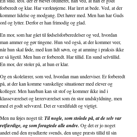
En stud. teol. der er blevet ordineret, han ved, at han er godt
forberedt og klar. Har værktøjerne. Har lært at bede. Ved, at der
kommer lidelse og modgang. Det hører med. Men han har Guds
ord og lytter. Derfor er han frimodig og glad.
En mor, som har gået til fødselsforberedelser og ved, hvordan
man ammer og gør tingene. Hun ved også, at der kommer veer,
når hun skal føde, med kun lidt søvn, og at amning i praksis ikke
er så ligetil. Men hun er forberedt. Har tillid. En sund selvtillid.
En mor, der stoler på, at hun er klar.
Og en skolelærer, som ved, hvordan man underviser. Er forberedt
på, at der kan komme vanskelige situationer med elever og
kolleger. Men han/hun kan sit stof og kommer ikke ind i
klasseværelset og lærerværelset som én stor undskyldning, men
med et godt selvværd. Det er værdifuldt og vigtigt.
Men nu føjes noget til:
Til nogle, som stolede på, at de selv var
retfærdige, og som foragtede alle andre.
Og det er jo noget
andet end den nyudlærte svends, den unge præsts tillid til sin