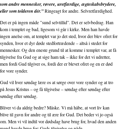
som andre mennesker, røvere, uretfærdige, ægteskabsbrydere,
eller som tolderen dér.”
Ringeagt for andre. Selvretfærdighed.
Det er på ingen måde ”sund selvtillid”. Det er selvbedrag. Han
kom i templet og bad, ligesom vi går i kirke. Men han havde
ingen anelse om, at templet var jo det sted, hvor der blev ofret for
synden, hvor et dyr døde stedfortrædende – altså i stedet for
mennesker. Og den eneste grund til at komme i templet var, at få
tilgivelse fra Gud og at sige ham tak – ikke for det vi udretter,
men fordi Gud tilgiver os, fordi der er blevet ofret og en er død
for vore synder.
Gud vil hver søndag lære os at sørge over vore synder og at tro
på Jesus Kristus – og få tilgivelse – søndag efter søndag efter
søndag efter søndag.
Bliver vi da aldrig bedre? Måske. Vi må håbe, at vort liv kan
blive til gavn for andre og til ære for Gud. Det beder vi jo også
om. Men vi vil indtil vor dødsdag have brug for, hvad den anden
mand havde brug for: Guds tilgivelse og nåde.