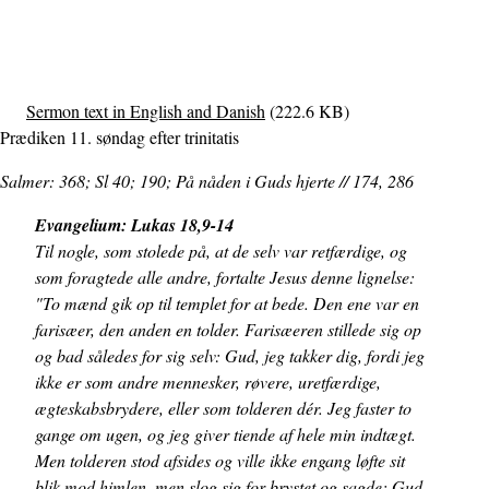
Sermon text in English and Danish
(222.6 KB)
Prædiken 11. søndag efter trinitatis
Salmer: 368; Sl 40; 190; På nåden i Guds hjerte // 174, 286
Evangelium: Lukas 18,9-14
Til nogle, som stolede på, at de selv var retfærdige, og
som foragtede alle andre, fortalte Jesus denne lignelse:
"To mænd gik op til templet for at bede. Den ene var en
farisæer, den anden en tolder. Farisæeren stillede sig op
og bad således for sig selv: Gud, jeg takker dig, fordi jeg
ikke er som andre mennesker, røvere, uretfærdige,
ægteskabsbrydere, eller som tolderen dér. Jeg faster to
gange om ugen, og jeg giver tiende af hele min indtægt.
Men tolderen stod afsides og ville ikke engang løfte sit
blik mod himlen, men slog sig for brystet og sagde: Gud,