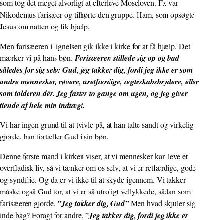
som tog det meget alvorligt at efterleve Moseloven. Fx var
Nikodemus farisæer og tilhørte den gruppe. Ham, som opsøgte
Jesus om natten og fik hjælp.
Men farisæeren i lignelsen gik ikke i kirke for at få hjælp. Det
mærker vi på hans bøn.
Farisæeren stillede sig op og bad
således for sig selv: Gud, jeg takker dig, fordi jeg ikke er som
andre mennesker, røvere, uretfærdige, ægteskabsbrydere, eller
som tolderen dér. Jeg faster to gange om ugen, og jeg giver
tiende af hele min indtægt.
Vi har ingen grund til at tvivle på, at han talte sandt og virkelig
gjorde, han fortæller Gud i sin bøn.
Denne første mand i kirken viser, at vi mennesker kan leve et
overfladisk liv, så vi tænker om os selv, at vi er retfærdige, gode
og syndfrie. Og da er vi ikke til at skyde igennem. Vi takker
måske også Gud for, at vi er så utroligt vellykkede, sådan som
farisæeren gjorde.
”Jeg takker dig, Gud”
Men hvad skjuler sig
inde bag? Foragt for andre. ”
Jeg takker dig, fordi jeg ikke er