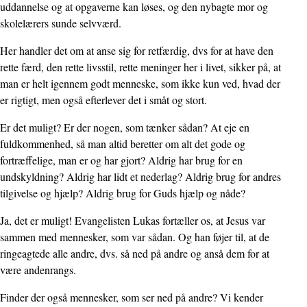
uddannelse og at opgaverne kan løses, og den nybagte mor og
skolelærers sunde selvværd.
Her handler det om at anse sig for retfærdig, dvs for at have den
rette færd, den rette livsstil, rette meninger her i livet, sikker på, at
man er helt igennem godt menneske, som ikke kun ved, hvad der
er rigtigt, men også efterlever det i småt og stort.
Er det muligt? Er der nogen, som tænker sådan? At eje en
fuldkommenhed, så man altid beretter om alt det gode og
fortræffelige, man er og har gjort? Aldrig har brug for en
undskyldning? Aldrig har lidt et nederlag? Aldrig brug for andres
tilgivelse og hjælp? Aldrig brug for Guds hjælp og nåde?
Ja, det er muligt! Evangelisten Lukas fortæller os, at Jesus var
sammen med mennesker, som var sådan. Og han føjer til, at de
ringeagtede alle andre, dvs. så ned på andre og anså dem for at
være andenrangs.
Finder der også mennesker, som ser ned på andre? Vi kender