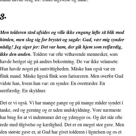
3.
Men tolderen stod afsides og ville ikke engang løfte sit blik mod
himlen, men slog sig for brystet og sagde: Gud, vær mig synder
nådig! Jeg siger jer: Det var ham, der gik hjem som retfærdig,
ikke den anden.
Toldere var ofte velhavende mennesker, som
havde beriget sig på andres bekostning. De var ikke velansete.
Han havde noget på samvittigheden. Måske han også var en
flink mand. Måske ligeså flink som farisæeren. Men overfor Gud
vidste han, hvem han var: en synder. En overtræder. En
uretfærdig. En skyldner.
Det er vi også. Vi har mange gange og på mange måder syndet i
tanke, ord og gerning og er uden undskyldning. Vore nærmeste
har brug for at vi indrømmer det og ydmyger os. Og det står ofte
rede med tilgivelse og kærlighed. Det er en meget stor gave. Men
den største gave er, at Gud har givet tolderen i lignelsen og os et