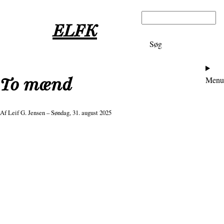
Gå
Søg
til
ELFK
hovedindhold
Ho
To mænd
Menu
Af
Leif G. Jensen
– Søndag, 31. august 2025