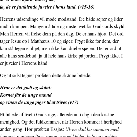
ja, de er funklende juveler i hans land. (v15-16)
Herrens udsendinge vil møde modstand. De både sejrer og lider
midt i kampen. Mange må lide og miste livet for Guds ords skyld.
Men Herren vil frelse dem på den dag. De er hans hjort. Det ord
tager Jesus op i Matthæus 10 og siger: Frygt ikke for dem, der
kan slå legemet ihjel, men ikke kan dræbe sjælen. Det er ord til
alle hans sendebud, ja til hele hans kirke på jorden. Frygt ikke. I
er juveler i Herrens hånd.
Og til sidst tegner profeten dette skønne billede:
Hvor er det godt og skønt:
Kornet får de unge mænd
og vinen de unge piger til at trives (v17)
Et billede af livet i Guds rige, allerede nu i dag i den kristne
menighed. Og det fuldkommes, når Herren kommer i herlighed
anden gang. Hør profeten Esajas:
Ulven skal bo sammen med
lammet, panteren ligge sammen med kiddet; kalv og ungløve