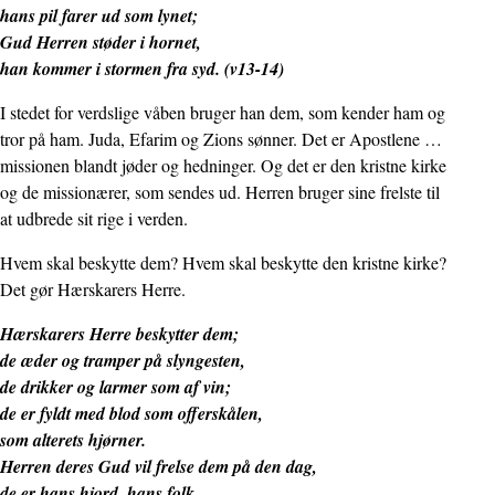
hans pil farer ud som lynet;
Gud Herren støder i hornet,
han kommer i stormen fra syd. (v13-14)
I stedet for verdslige våben bruger han dem, som kender ham og
tror på ham. Juda, Efarim og Zions sønner. Det er Apostlene …
missionen blandt jøder og hedninger. Og det er den kristne kirke
og de missionærer, som sendes ud. Herren bruger sine frelste til
at udbrede sit rige i verden.
Hvem skal beskytte dem? Hvem skal beskytte den kristne kirke?
Det gør Hærskarers Herre.
Hærskarers Herre beskytter dem;
de æder og tramper på slyngesten,
de drikker og larmer som af vin;
de er fyldt med blod som offerskålen,
som alterets hjørner.
Herren deres Gud vil frelse dem på den dag,
de er hans hjord, hans folk,