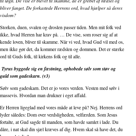
til løgn. De vise er blevet til skamme, de er grebet af rædsel og
bliver fanget. De forkastede Herrens ord, hvad hjælper så deres
visdom?
Storken, duen, svalen og droslen passer tiden. Men mit folk ved
ikke, hvad Herren har krav på. … De vise, som roser sig af at
kende loven, bliver til skamme. Når vi ved, hvad Gud vil med os,
men ikke gør det, da kommer rædslen og dommen. Det er stærke
ord til Guds folk, til kirkens folk og til alle.
Tyrus byggede sig en fæstning, ophobede sølv som støv og
guld som gadeskarn. (v3)
Sølv som gadeskarn. Det er jo vores verden. Vesten med sølv i
massevis. Hvordan man drukner i eget affald.
Er Herren ligeglad med vores måde at leve på? Nej. Herrens ord
lyder således: Dom over verdsligheden, velfærden. Som Jesus
fortalte, at Gud sagde til manden, som havde samlet i lade. Du
dåre, i nat skal din sjæl kræves af dig. Hvem skal så have det, du