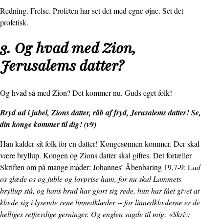
Redning. Frelse. Profeten har set det med egne øjne. Set det
profetisk.
3. Og hvad med Zion,
Jerusalems datter?
Og hvad så med Zion? Det kommer nu. Guds eget folk!
Bryd ud i jubel, Zions datter, råb af fryd, Jerusalems datter! Se,
din konge kommer til dig! (v9)
Han kalder sit folk for en datter! Kongesønnen kommer. Der skal
være bryllup. Kongen og Zions datter skal giftes. Det fortæller
Skriften om på mange måder: Johannes’ Åbenbaring 19,7-9: L
ad
os glæde os og juble og lovprise ham, for nu skal Lammets
bryllup stå, og hans brud har gjort sig rede, hun har fået givet at
klæde sig i lysende rene linnedklæder -- for linnedklæderne er de
helliges retfærdige gerninger. Og englen sagde til mig: «Skriv: