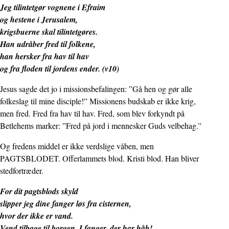
Jeg tilintetgør vognene i Efraim
og hestene i Jerusalem,
krigsbuerne skal tilintetgøres.
Han udråber fred til folkene,
han hersker fra hav til hav
og fra floden til jordens ender. (v10)
Jesus sagde det jo i missionsbefalingen: ”Gå hen og gør alle
folkeslag til mine disciple!” Missionens budskab er ikke krig,
men fred. Fred fra hav til hav. Fred, som blev forkyndt på
Betlehems marker: ”Fred på jord i mennesker Guds velbehag.”
Og fredens middel er ikke verdslige våben, men
PAGTSBLODET. Offerlammets blod. Kristi blod. Han bliver
stedfortræder.
For dit pagtsblods skyld
slipper jeg dine fanger løs fra cisternen,
hvor der ikke er vand.
Vend tilbage til borgen, I fanger, der har håb!