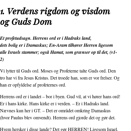
1. Verdens rigdom og visdom
og Guds Dom
Et profetudsagn. Herrens ord er i Hadraks land,
dets bolig er i Damaskus; En-Aram tilhører Herren ligesom
alle Israels stammer; også Hamat, som grænser op til det, (v1-
2)
Vi lytter til Guds ord. Moses og Profeterne talte Guds ord. Den
tro har vi fra Jesus Kristus. Det troede han, som er vor frelser. Og
han er opfyldelse af profeternes ord.
Herrens ord er i landet – bor i byen. Gud vil, at vi hører hans ord!
Er i hans kirke. Hans kirke er i verden. – Er i Hadraks land.
Nævnes kun her i GT. – Det er området omkring Damaskus
(hvor Paulus blev omvendt). Herrens ord gjorde det og gør det.
Hvem hersker i disse lande? Det gør HERREN! Ligesom Israel.