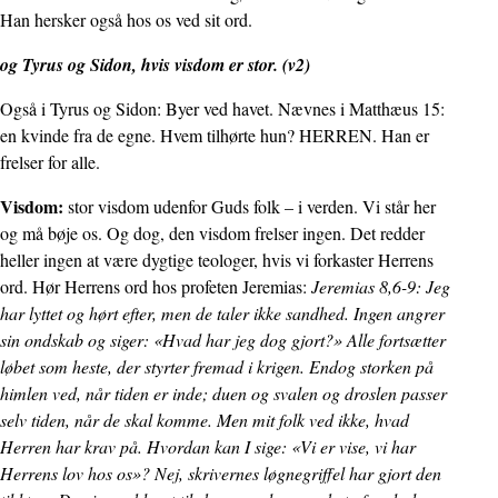
Han hersker også hos os ved sit ord.
og Tyrus og Sidon, hvis visdom er stor. (v2)
Også i Tyrus og Sidon: Byer ved havet. Nævnes i Matthæus 15:
en kvinde fra de egne. Hvem tilhørte hun? HERREN. Han er
frelser for alle.
Visdom:
stor visdom udenfor Guds folk – i verden. Vi står her
og må bøje os. Og dog, den visdom frelser ingen. Det redder
heller ingen at være dygtige teologer, hvis vi forkaster Herrens
ord. Hør Herrens ord hos profeten Jeremias:
Jeremias 8,6-9: Jeg
har lyttet og hørt efter, men de taler ikke sandhed. Ingen angrer
sin ondskab og siger: «Hvad har jeg dog gjort?» Alle fortsætter
løbet som heste, der styrter fremad i krigen. Endog storken på
himlen ved, når tiden er inde; duen og svalen og droslen passer
selv tiden, når de skal komme. Men mit folk ved ikke, hvad
Herren har krav på. Hvordan kan I sige: «Vi er vise, vi har
Herrens lov hos os»? Nej, skrivernes løgnegriffel har gjort den