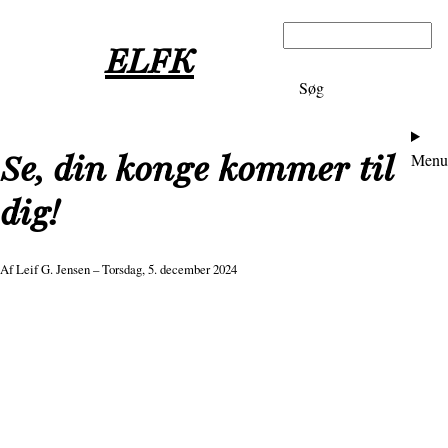
Gå
Søg
til
ELFK
hovedindhold
Ho
Se, din konge kommer til
Menu
dig!
Af
Leif G. Jensen
– Torsdag, 5. december 2024