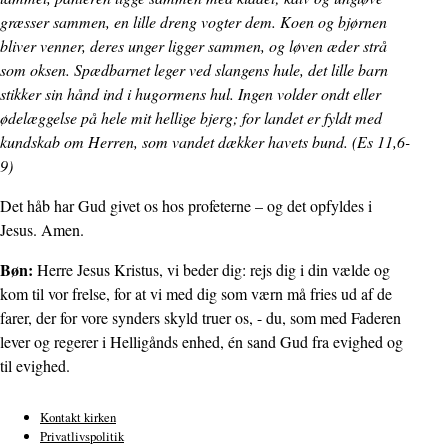
græsser sammen, en lille dreng vogter dem. Koen og bjørnen
bliver venner, deres unger ligger sammen, og løven æder strå
som oksen. Spædbarnet leger ved slangens hule, det lille barn
stikker sin hånd ind i hugormens hul. Ingen volder ondt eller
ødelæggelse på hele mit hellige bjerg; for landet er fyldt med
kundskab om Herren, som vandet dækker havets bund. (Es 11,6-
9)
Det håb har Gud givet os hos profeterne – og det opfyldes i
Jesus. Amen.
Bøn:
Herre Jesus Kristus, vi beder dig: rejs dig i din vælde og
kom til vor frelse, for at vi med dig som værn må fries ud af de
farer, der for vore synders skyld truer os, - du, som med Faderen
lever og regerer i Helligånds enhed, én sand Gud fra evighed og
til evighed.
Kontakt kirken
Privatlivspolitik