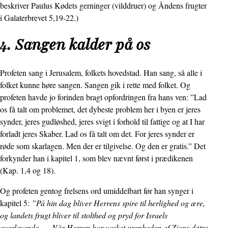
beskriver Paulus Kødets gerninger (vilddruer) og Åndens frugter
i Galaterbrevet 5,19-22.)
4. Sangen kalder på os
Profeten sang i Jerusalem, folkets hovedstad. Han sang, så alle i
folket kunne høre sangen. Sangen gik i rette med folket. Og
profeten havde jo forinden bragt opfordringen fra hans ven: ”Lad
os få talt om problemet, det dybeste problem her i byen er jeres
synder, jeres gudløshed, jeres svigt i forhold til fattige og at I har
forladt jeres Skaber. Lad os få talt om det. For jeres synder er
røde som skarlagen. Men der er tilgivelse. Og den er gratis.” Det
forkynder han i kapitel 1, som blev nævnt først i prædikenen
(Kap. 1,4 og 18).
Og profeten gentog frelsens ord umiddelbart før han synger i
kapitel 5:
”På hin dag bliver Herrens spire til herlighed og ære,
og landets frugt bliver til stolthed og pryd for Israels
overlevende. … Når Herren har vasket urenheden af Zions døtre