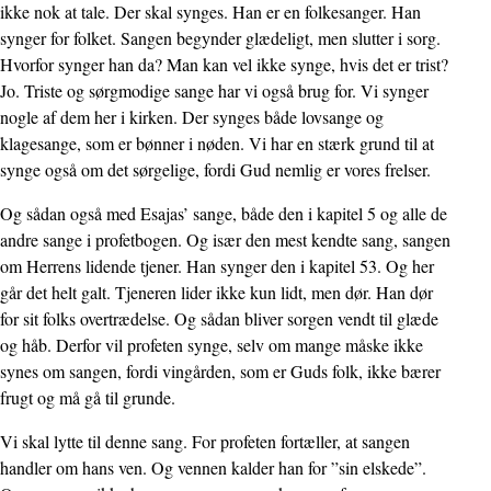
ikke nok at tale. Der skal synges. Han er en folkesanger. Han
synger for folket. Sangen begynder glædeligt, men slutter i sorg.
Hvorfor synger han da? Man kan vel ikke synge, hvis det er trist?
Jo. Triste og sørgmodige sange har vi også brug for. Vi synger
nogle af dem her i kirken. Der synges både lovsange og
klagesange, som er bønner i nøden. Vi har en stærk grund til at
synge også om det sørgelige, fordi Gud nemlig er vores frelser.
Og sådan også med Esajas’ sange, både den i kapitel 5 og alle de
andre sange i profetbogen. Og især den mest kendte sang, sangen
om Herrens lidende tjener. Han synger den i kapitel 53. Og her
går det helt galt. Tjeneren lider ikke kun lidt, men dør. Han dør
for sit folks overtrædelse. Og sådan bliver sorgen vendt til glæde
og håb. Derfor vil profeten synge, selv om mange måske ikke
synes om sangen, fordi vingården, som er Guds folk, ikke bærer
frugt og må gå til grunde.
Vi skal lytte til denne sang. For profeten fortæller, at sangen
handler om hans ven. Og vennen kalder han for ”sin elskede”.