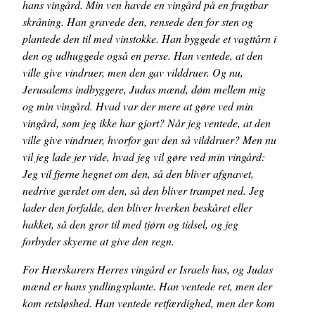
hans vingård. Min ven havde en vingård på en frugtbar
skråning. Han gravede den, rensede den for sten og
plantede den til med vinstokke. Han byggede et vagttårn i
den og udhuggede også en perse. Han ventede, at den
ville give vindruer, men den gav vilddruer. Og nu,
Jerusalems indbyggere, Judas mænd, døm mellem mig
og min vingård. Hvad var der mere at gøre ved min
vingård, som jeg ikke har gjort? Når jeg ventede, at den
ville give vindruer, hvorfor gav den så vilddruer? Men nu
vil jeg lade jer vide, hvad jeg vil gøre ved min vingård:
Jeg vil fjerne hegnet om den, så den bliver afgnavet,
nedrive gærdet om den, så den bliver trampet ned. Jeg
lader den forfalde, den bliver hverken beskåret eller
hakket, så den gror til med tjørn og tidsel, og jeg
forbyder skyerne at give den regn.
For Hærskarers Herres vingård er Israels hus, og Judas
mænd er hans yndlingsplante. Han ventede ret, men der
kom retsløshed. Han ventede retfærdighed, men der kom