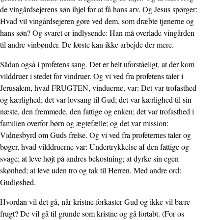
de vingårdsejerens søn ihjel for at få hans arv. Og Jesus spørger:
Hvad vil vingårdsejeren gøre ved dem, som dræbte tjenerne og
hans søn? Og svaret er indlysende: Han må overlade vingården
til andre vinbønder. De første kan ikke arbejde der mere.
Sådan også i profetens sang. Det er helt uforståeligt, at der kom
vilddruer i stedet for vindruer. Og vi ved fra profetens taler i
Jerusalem, hvad FRUGTEN, vinduerne, var: Det var trofasthed
og kærlighed; det var lovsang til Gud; det var kærlighed til sin
næste, den fremmede, den fattige og enken; det var trofasthed i
familien overfor børn og ægtefælle; og det var mission:
Vidnesbyrd om Guds frelse. Og vi ved fra profeternes taler og
bøger, hvad vilddruerne var: Undertrykkelse af den fattige og
svage; at leve højt på andres bekostning; at dyrke sin egen
skønhed; at leve uden tro og tak til Herren. Med andre ord:
Gudløshed.
Hvordan vil det gå, når kristne forkaster Gud og ikke vil bære
frugt? De vil gå til grunde som kristne og gå fortabt. (For os