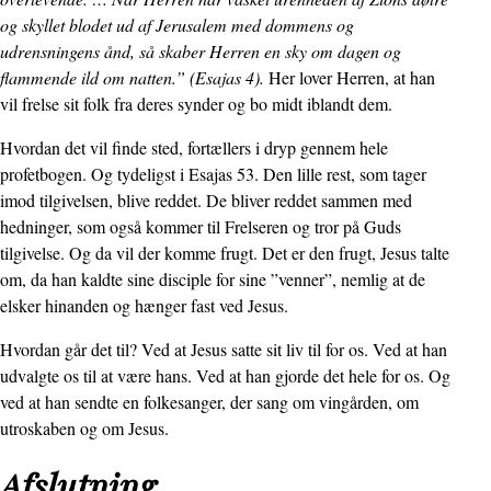
og skyllet blodet ud af Jerusalem med dommens og
udrensningens ånd, så skaber Herren en sky om dagen og
flammende ild om natten.” (Esajas 4).
Her lover Herren, at han
vil frelse sit folk fra deres synder og bo midt iblandt dem.
Hvordan det vil finde sted, fortællers i dryp gennem hele
profetbogen. Og tydeligst i Esajas 53. Den lille rest, som tager
imod tilgivelsen, blive reddet. De bliver reddet sammen med
hedninger, som også kommer til Frelseren og tror på Guds
tilgivelse. Og da vil der komme frugt. Det er den frugt, Jesus talte
om, da han kaldte sine disciple for sine ”venner”, nemlig at de
elsker hinanden og hænger fast ved Jesus.
Hvordan går det til? Ved at Jesus satte sit liv til for os. Ved at han
udvalgte os til at være hans. Ved at han gjorde det hele for os. Og
ved at han sendte en folkesanger, der sang om vingården, om
utroskaben og om Jesus.
Afslutning