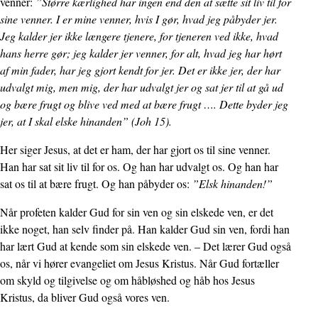
venner:
”Større kærlighed har ingen end den at sætte sit liv til for
sine venner. I er mine venner, hvis I gør, hvad jeg påbyder jer.
Jeg kalder jer ikke længere tjenere, for tjeneren ved ikke, hvad
hans herre gør; jeg kalder jer venner, for alt, hvad jeg har hørt
af min fader, har jeg gjort kendt for jer. Det er ikke jer, der har
udvalgt mig, men mig, der har udvalgt jer og sat jer til at gå ud
og bære frugt og blive ved med at bære frugt …. Dette byder jeg
jer, at I skal elske hinanden” (Joh 15).
Her siger Jesus, at det er ham, der har gjort os til sine venner.
Han har sat sit liv til for os. Og han har udvalgt os. Og han har
sat os til at bære frugt. Og han påbyder os:
”Elsk hinanden!”
Når profeten kalder Gud for sin ven og sin elskede ven, er det
ikke noget, han selv finder på. Han kalder Gud sin ven, fordi han
har lært Gud at kende som sin elskede ven. – Det lærer Gud også
os, når vi hører evangeliet om Jesus Kristus. Når Gud fortæller
om skyld og tilgivelse og om håbløshed og håb hos Jesus
Kristus, da bliver Gud også vores ven.