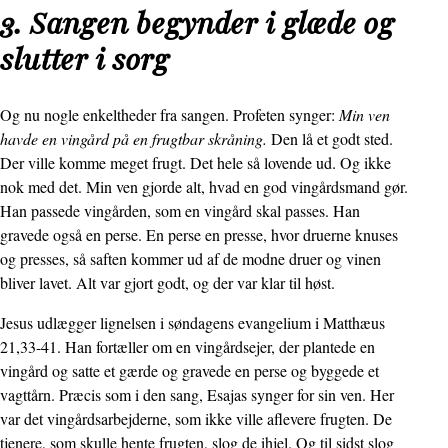
3. Sangen begynder i glæde og
slutter i sorg
Og nu nogle enkeltheder fra sangen. Profeten synger:
Min ven
havde en vingård på en frugtbar skråning.
Den lå et godt sted.
Der ville komme meget frugt. Det hele så lovende ud. Og ikke
nok med det. Min ven gjorde alt, hvad en god vingårdsmand gør.
Han passede vingården, som en vingård skal passes. Han
gravede også en perse. En perse en presse, hvor druerne knuses
og presses, så saften kommer ud af de modne druer og vinen
bliver lavet. Alt var gjort godt, og der var klar til høst.
Jesus udlægger lignelsen i søndagens evangelium i Matthæus
21,33-41. Han fortæller om en vingårdsejer, der plantede en
vingård og satte et gærde og gravede en perse og byggede et
vagttårn. Præcis som i den sang, Esajas synger for sin ven. Her
var det vingårdsarbejderne, som ikke ville aflevere frugten. De
tjenere, som skulle hente frugten, slog de ihjel. Og til sidst slog