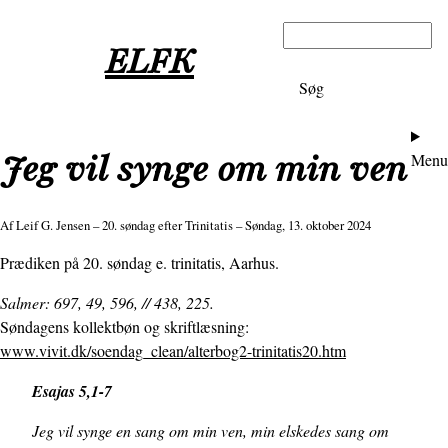
Gå
Søg
til
ELFK
hovedindhold
Ho
Jeg vil synge om min ven
Menu
Af
Leif G. Jensen
– 20. søndag efter Trinitatis – Søndag, 13. oktober 2024
Prædiken på 20. søndag e. trinitatis, Aarhus.
Salmer: 697, 49, 596, // 438, 225.
Søndagens kollektbøn og skriftlæsning:
www.vivit.dk/soendag_clean/alterbog2-trinitatis20.htm
Esajas 5,1-7
Jeg vil synge en sang om min ven, min elskedes sang om