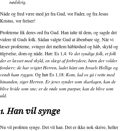
nødskrig.
Nåde og fred være med jer fra Gud, vor Fader, og fra Jesus
Kristus, vor frelser!
Profeterne fik deres ord fra Gud. Han talte til dem, og sagde det
videre til Guds folk. Sådan valgte Gud at åbenbare sig. Når vi
læser profeterne, svinger det mellem håbløshed og håb, skyld og
tilgivelse, dom og nåde. Hør: Es 1,4:
Ve det syndige folk, et folk
der er læsset med skyld, en slægt af forbrydere, børn der volder
fordærv; de har svigtet Herren, ladet hånt om Israels Hellige og
vendt ham ryggen.
Og hør Es 1,18:
Kom, lad os gå i rette med
hinanden, siger Herren. Er jeres synder som skarlagen, kan de
blive hvide som sne; er de røde som purpur, kan de blive som
uld.
1. Han vil synge
Nu vil profeten synge. Det vil han. Det er ikke nok skrive, heller