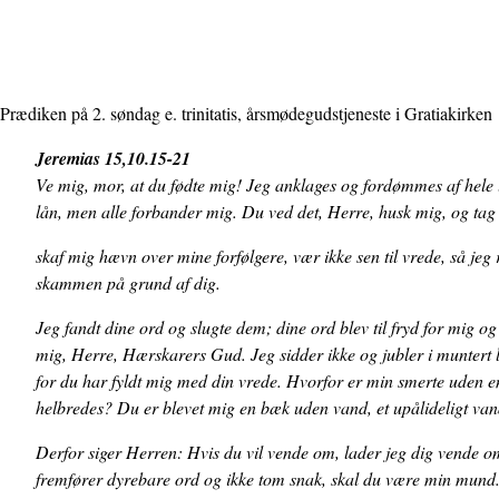
Prædiken på 2. søndag e. trinitatis, årsmødegudstjeneste i Gratiakirken
Jeremias 15,10.15-21
Ve mig, mor, at du fødte mig! Jeg anklages og fordømmes af hele 
lån, men alle forbander mig. Du ved det, Herre, husk mig, og tag 
skaf mig hævn over mine forfølgere, vær ikke sen til vrede, så jeg 
skammen på grund af dig.
Jeg fandt dine ord og slugte dem; dine ord blev til fryd for mig og 
mig, Herre, Hærskarers Gud. Jeg sidder ikke og jubler i muntert l
for du har fyldt mig med din vrede. Hvorfor er min smerte uden e
helbredes? Du er blevet mig en bæk uden vand, et upålideligt van
Derfor siger Herren: Hvis du vil vende om, lader jeg dig vende om
fremfører dyrebare ord og ikke tom snak, skal du være min mund