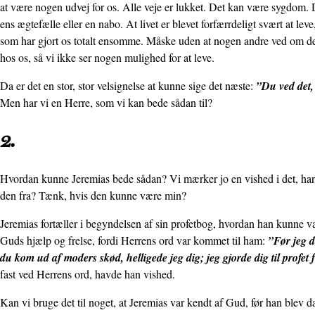
at være nogen udvej for os. Alle veje er lukket. Det kan være sygdom. De
ens ægtefælle eller en nabo. At livet er blevet forfærrdeligt svært at lev
som har gjort os totalt ensomme. Måske uden at nogen andre ved om de
hos os, så vi ikke ser nogen mulighed for at leve.
Da er det en stor, stor velsignelse at kunne sige det næste:
”Du ved det,
Men har vi en Herre, som vi kan bede sådan til?
2.
Hvordan kunne Jeremias bede sådan? Vi mærker jo en vished i det, han
den fra? Tænk, hvis den kunne være min?
Jeremias fortæller i begyndelsen af sin profetbog, hvordan han kunne væ
Guds hjælp og frelse, fordi Herrens ord var kommet til ham:
”Før jeg d
du kom ud af moders skød, helligede jeg dig; jeg gjorde dig til profet 
fast ved Herrens ord, havde han vished.
Kan vi bruge det til noget, at Jeremias var kendt af Gud, før han blev da