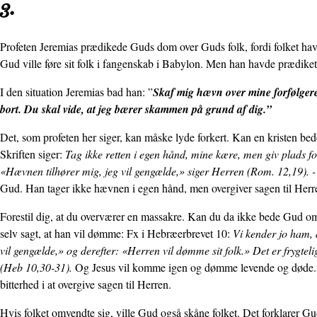
3.
Profeten Jeremias prædikede Guds dom over Guds folk, fordi folket hav
Gud ville føre sit folk i fangenskab i Babylon. Men han havde prædiket
I den situation Jeremias bad han: ”
Skaf mig hævn over mine forfølgere, 
bort. Du skal vide, at jeg bærer skammen på grund af dig.”
Det, som profeten her siger, kan måske lyde forkert. Kan en kristen b
Skriften siger:
Tag ikke retten i egen hånd, mine kære, men giv plads fo
«Hævnen tilhører mig, jeg vil gengælde,» siger Herren (Rom. 12,19). 
Gud. Han tager ikke hævnen i egen hånd, men overgiver sagen til Herr
Forestil dig, at du overværer en massakre. Kan du da ikke bede Gud o
selv sagt, at han vil dømme: Fx i Hebræerbrevet 10:
Vi kender jo ham, 
vil gengælde,» og derefter: «Herren vil dømme sit folk.» Det er frygtel
(Heb 10,30-31).
Og Jesus vil komme igen og dømme levende og døde. De
bitterhed i at overgive sagen til Herren.
Hvis folket omvendte sig, ville Gud også skåne folket. Det forklarer Gu