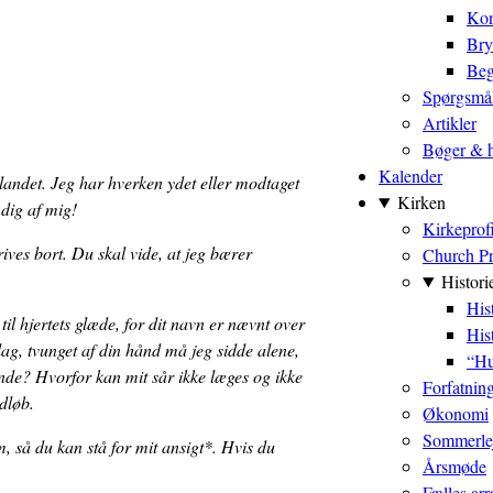
Kon
Bry
Beg
Spørgsmål
Artikler
Bøger & h
Kalender
landet. Jeg har hverken ydet eller modtaget
Kirken
dig af mig!
Kirkeprofi
rives bort. Du skal vide, at jeg bærer
Church Pr
Histori
Hist
til hjertets glæde, for dit navn er nævnt over
His
ag, tvunget af din hånd må jeg sidde alene,
“Hu
nde? Hvorfor kan mit sår ikke læges og ikke
Forfatnin
dløb.
Økonomi
Sommerle
, så du kan stå for mit ansigt*. Hvis du
Årsmøde
.
Fælles ar