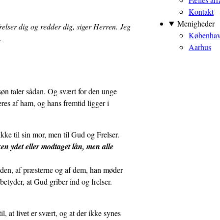
Kontakt
Menigheder
frelser dig og redder dig, siger Herren. Jeg
Københa
.
Aarhus
søn taler sådan. Og svært for den unge
res af ham, og hans fremtid ligger i
ke til sin mor, men til Gud og Frelser.
n ydet eller modtaget lån, men alle
aden, af præsterne og af dem, han møder
tyder, at Gud griber ind og frelser.
l, at livet er svært, og at der ikke synes