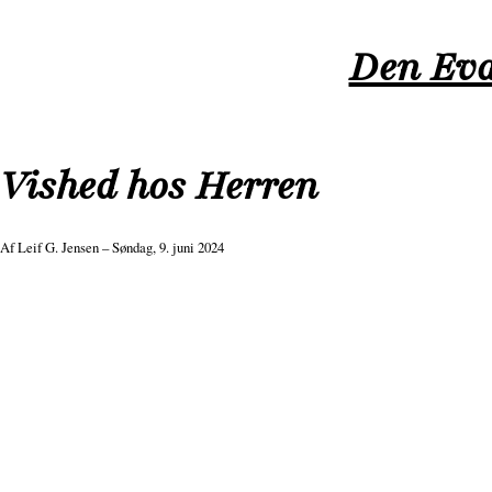
Gå
til
Den Eva
hovedindhold
Vished hos Herren
Af
Leif G. Jensen
– Søndag, 9. juni 2024