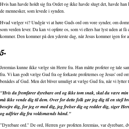
Hvis han havde holdt sig fra Ordet og ikke havde slugt det, havde han 
de mennesker, som levede i synden.
Hvad vælger vi? Undgår vi at høre Guds ord om vore synder, om domm
som verden lever. Da kan vi opføre os, som vi ellers har lyst uden at 
kommer. Den kommer på den yderste dag, når Jesus kommer igen for 
5.
Jeremias kunne ikke vælge sin Herre fra. Han måtte profeter og tale s
fra. Vi kan godt vælge Gud fra og forkaste profeternes og Jesus' ord o
benådes af Gud. Men det bliver umuligt at vælge Gud fra, når vi lytter
"Hvis du fremfører dyrebare ord og ikke tom snak, skal du være min 
må ikke vende dig til dem. Over for dette folk gør jeg dig til en stejl
besejre dig, for jeg er med dig, jeg frelser dig og redder dig, siger H
og udfrier dig fra voldsmænds hånd."
”Dyrebare ord.” De ord, Herren gav profeten Jeremias, var dyrebare, dv