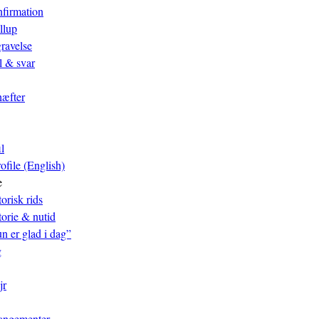
firmation
llup
ravelse
 & svar
æfter
l
ofile (English)
e
orisk rids
torie & nutid
n er glad i dag”
g
jr
rangementer