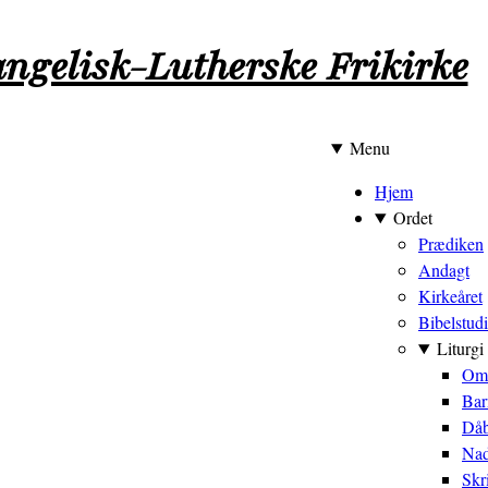
ngelisk-Lutherske Frikirke
Menu
Hovedmen
Hjem
Ordet
Prædiken
Andagt
Kirkeåret
Bibelstud
Liturgi
Om 
Bar
Dåb
Nad
Skr