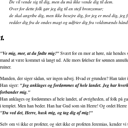
De vil vende sig til dig, men du må ikke vende dig til dem.
Over for dette folk gør jeg dig til en stejl bronzemur;
de skal angribe dig, men ikke besejre dig, for jeg er med dig, jeg 
redder dig fra de ondes magt og udfrier dig fra voldsmænds hånd
1.
"Ve mig, mor, at du fødte mig!"
Svært for en mor at høre, når hendes 
mand at være kommet så langt ud. Alle mors følelser for sønnen annulle
ruiner.
Manden, der siger sådan, ser ingen udvej. Hvad er grunden? Han taler ik
Han siger:
"Jeg anklages og fordømmes af hele landet. Jeg har hverke
forbander mig."
Han anklages og fordømmes af hele landet, af øvrigheden, af folk på g
i templet. Men han beder. Han har Gud som sin Herre! Og ordet Herre be
"Du ved det, Herre, husk mig, og tag dig af mig!"
Selv om vi ikke er profeter, og slet ikke er profeten Jeremias, kender vi ti