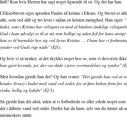
født? Kun hvis Herren har sagt noget lignende til os. Og det har han.
I Efeserbrevet siger apostlen Paulus til kristne i Efesus. Og brevet er alle 
alle, som ved dåb og tro lever i sådan en kristen menighed. Han siger:
"
fader, som i Kristus har velsignet os med al himlens åndelige velsignel
Gud i ham udvalgt os til at stå som hellige og uden fejl for hans ansigt 
han os til barnekår hos sig ved Jesus Kristus. … I ham har vi forløsning
synder ved Guds rige nåde" (Ef1).
Og hvis vi så tænker, at det skyldes noget hos os, som vi desværre ikke
han gjort levende, jer, der var døde i jeres overtrædelser og synder" (E
Men hvordan gjorde han det? Og han svarer:
"Det gjorde han ved at re
kender Jesus) i badet med vand ved ordet, for at føre kirken frem for si
rynke, hellig og lydefri" (Ef 5).
Så gjorde han det altså, uden at vi forbedrede os eller ydede noget som
det i dåbens vand ved ordet. Derfor har du ham, selv om du mister alt a
menneskers støtte.