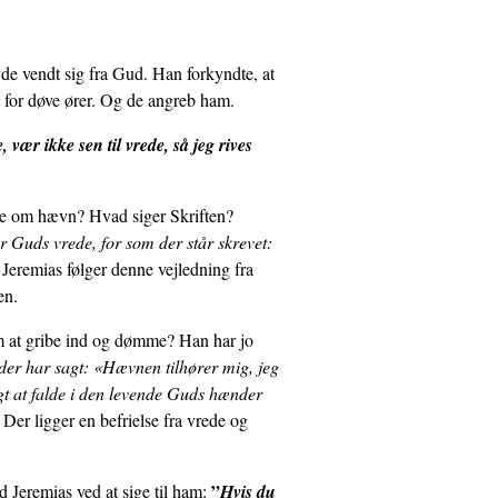
de vendt sig fra Gud. Han forkyndte, at
 for døve ører. Og de angreb ham.
vær ikke sen til vrede, så jeg rives
ede om hævn? Hvad siger Skriften?
r Guds vrede, for som der står skrevet:
-
Jeremias følger denne vejledning fra
en.
m at gribe ind og dømme? Han har jo
der har sagt: «Hævnen tilhører mig, jeg
igt at falde i den levende Guds hænder
r ligger en befrielse fra vrede og
”
d Jeremias ved at sige til ham:
Hvis du