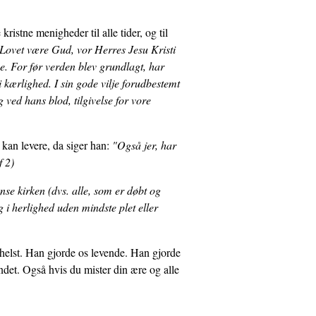
kristne menigheder til alle tider, og til
Lovet være Gud, vor Herres Jesu Kristi
se. For før verden blev grundlagt, har
i kærlighed. I sin gode vilje forudbestemt
 ved hans blod, tilgivelse for vore
 kan levere, da siger han:
"Også jer, har
f 2)
nse kirken (dvs. alle, som er døbt og
g i herlighed uden mindste plet eller
 helst. Han gjorde os levende. Han gjorde
ndet. Også hvis du mister din ære og alle