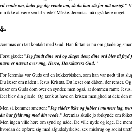
vil vende om, lader jeg dig vende om, så du kan stå for mit ansigt."
Va
om ikke at være sen til vrede? Måske. Jeremias må også lære noget.
4.
Jeremias er i tæt kontakt med Gud. Han fortæller nu om glæde og smer
Først glæde: ”
Jeg fandt dine ord og slugte dem; dine ord blev til fryd f
navn er nævnt over mig, Herre, Hærskarers Gud.”
For Jeremias var Guds ord en lækkerbisken, som han var nødt til at sl
Du læser om nåden i Jesus Kristus. Du læser om dåben, der renser. Og d
læser om Guds dom over en synder, men også, at dommen ramte Jesus, så 
Det blev din glæde. Og tænk at have en kristen menighed at dele den me
Men så kommer smerten: ”
Jeg sidder ikke og jubler i muntert lag, tv
du har fyldt mig med din vrede.”
Jeremias skulle jo forkynde om folk
Men ingen ville høre om synd og nåde. De ville nyde og lege. De mente,
hvordan de opførte sig med afgudsdyrkelse, sex-misbrug og social ure