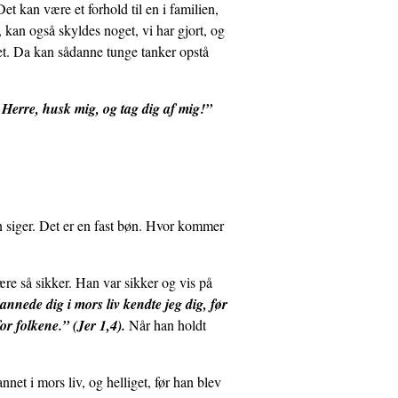
t kan være et forhold til en i familien,
e, kan også skyldes noget, vi har gjort, og
t. Da kan sådanne tunge tanker opstå
 Herre, husk mig, og tag dig af mig!”
 siger. Det er en fast bøn. Hvor kommer
re så sikker. Han var sikker og vis på
annede dig i mors liv kendte jeg dig, før
for folkene.” (Jer 1,4).
Når han holdt
nnet i mors liv, og helliget, før han blev