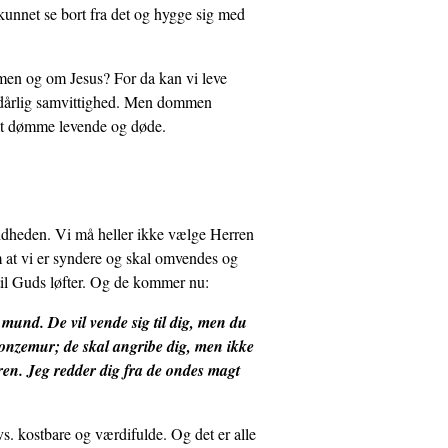
kunnet se bort fra det og hygge sig med
en og om Jesus? For da kan vi leve
få dårlig samvittighed. Men dommen
at dømme levende og døde.
andheden. Vi må heller ikke vælge Herren
m at vi er syndere og skal omvendes og
 til Guds løfter. Og de kommer nu:
mund. De vil vende sig til dig, men du
 bronzemur; de skal angribe dig, men ikke
erren. Jeg redder dig fra de ondes magt
s. kostbare og værdifulde. Og det er alle