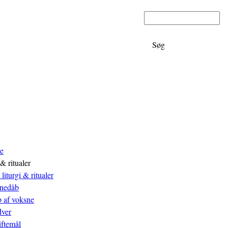
Søg
u
ie
 & ritualer
liturgi & ritualer
nedåb
 af voksne
ver
iftemål