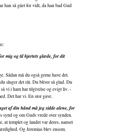
r han så gået for vidt, da han bad Gud
te:
or mig og til hjertets glæde, for dit
uge. Sådan må du også gerne have det.
u sluger det råt. Du bliver så glad. Du
vi i ham har tilgivelse og evigt liv. -
d. Det har vi. En stor gave.
unget af din hånd må jeg sidde alene, for
ets synd og om Guds vrede over synden.
 at templet og landet var deres, uanset
tfærdighed. Og Jeremias blev ensom.