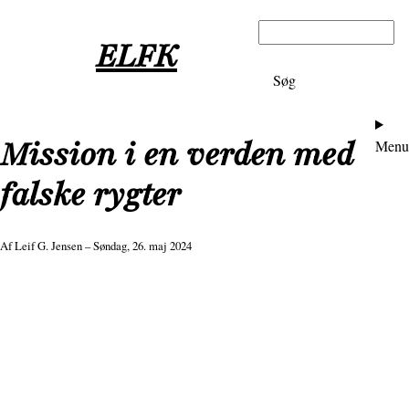
Gå
Søg
til
ELFK
hovedindhold
Ho
Mission i en verden med
Menu
falske rygter
Af
Leif G. Jensen
– Søndag, 26. maj 2024