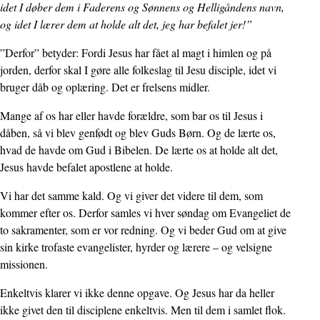
idet I døber dem i Faderens og Sønnens og Helligåndens navn,
og idet I lærer dem at holde alt det, jeg har befalet jer!”
”Derfor” betyder: Fordi Jesus har fået al magt i himlen og på
jorden, derfor skal I gøre alle folkeslag til Jesu disciple, idet vi
bruger dåb og oplæring. Det er frelsens midler.
Mange af os har eller havde forældre, som bar os til Jesus i
dåben, så vi blev genfødt og blev Guds Børn. Og de lærte os,
hvad de havde om Gud i Bibelen. De lærte os at holde alt det,
Jesus havde befalet apostlene at holde.
Vi har det samme kald. Og vi giver det videre til dem, som
kommer efter os. Derfor samles vi hver søndag om Evangeliet de
to sakramenter, som er vor redning. Og vi beder Gud om at give
sin kirke trofaste evangelister, hyrder og lærere – og velsigne
missionen.
Enkeltvis klarer vi ikke denne opgave. Og Jesus har da heller
ikke givet den til discip­lene enkeltvis. Men til dem i samlet flok.