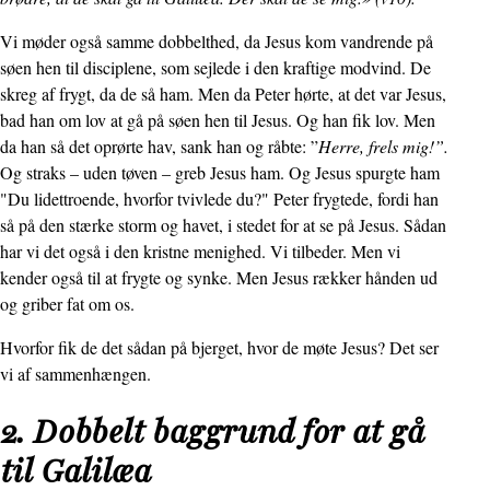
Vi møder også samme dobbelthed, da Jesus kom vandrende på
søen hen til disciplene, som sejlede i den kraftige modvind. De
skreg af frygt, da de så ham. Men da Peter hørte, at det var Jesus,
bad han om lov at gå på søen hen til Jesus. Og han fik lov. Men
da han så det oprørte hav, sank han og råbte: ”
Herre, frels mig!”.
Og straks – uden tøven – greb Jesus ham. Og Jesus spurgte ham
"Du lidettroende, hvorfor tvivlede du?" Peter frygtede, fordi han
så på den stærke storm og havet, i stedet for at se på Jesus. Sådan
har vi det også i den kristne menighed. Vi tilbeder. Men vi
kender også til at frygte og synke. Men Jesus rækker hånden ud
og griber fat om os.
Hvorfor fik de det sådan på bjerget, hvor de møte Jesus? Det ser
vi af sammenhængen.
2. Dobbelt baggrund for at gå
til Galilæa