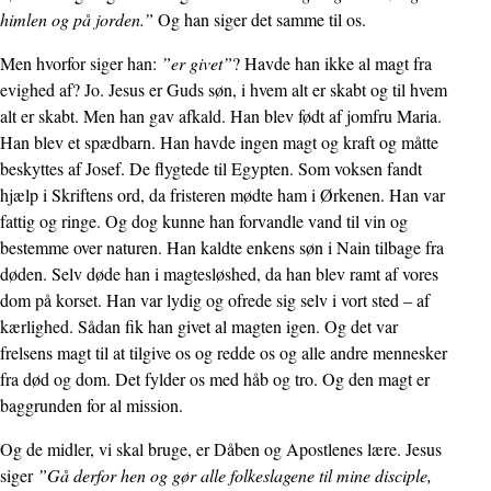
himlen og på jorden.”
Og han siger det samme til os.
Men hvorfor siger han:
”er givet”
? Havde han ikke al magt fra
evighed af? Jo. Jesus er Guds søn, i hvem alt er skabt og til hvem
alt er skabt. Men han gav afkald. Han blev født af jomfru Maria.
Han blev et spædbarn. Han havde ingen magt og kraft og måtte
beskyttes af Josef. De flygtede til Egypten. Som voksen fandt
hjælp i Skriftens ord, da fristeren mødte ham i Ørkenen. Han var
fattig og ringe. Og dog kunne han forvandle vand til vin og
bestemme over naturen. Han kaldte enkens søn i Nain tilbage fra
døden. Selv døde han i magtesløshed, da han blev ramt af vores
dom på korset. Han var lydig og ofrede sig selv i vort sted – af
kærlighed. Sådan fik han givet al magten igen. Og det var
frelsens magt til at tilgive os og redde os og alle andre mennesker
fra død og dom. Det fylder os med håb og tro. Og den magt er
baggrunden for al mission.
Og de midler, vi skal bruge, er Dåben og Apostlenes lære. Jesus
siger
”Gå derfor hen og gør alle folkeslagene til mine disciple,