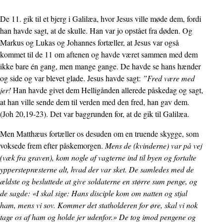
De 11. gik til et bjerg i Galilæa, hvor Jesus ville møde dem, fordi
han havde sagt, at de skulle. Han var jo opstået fra døden. Og
Markus og Lukas og Johannes fortæller, at Jesus var også
kommet til de 11 om aftenen og havde været sammen med dem
ikke bare én gang, men mange gange. De havde se hans hænder
og side og var blevet glade. Jesus havde sagt:
”Fred være med
jer!
Han havde givet dem Helligånden allerede påskedag og sagt,
at han ville sende dem til verden med den fred, han gav dem.
(Joh 20,19-23). Det var baggrunden for, at de gik til Galilæa.
Men Matthæus fortæller os desuden om en truende skygge, som
voksede frem efter påskemorgen.
Mens de (kvinderne) var på vej
(væk fra graven), kom nogle af vagterne ind til byen og fortalte
ypperste­præsterne alt, hvad der var sket. De samledes med de
ældste og beslut­tede at give soldaterne en større sum penge, og
de sagde: «I skal sige: Hans disciple kom om natten og stjal
ham, mens vi sov. Kommer det statholderen for øre, skal vi nok
tage os af ham og holde jer udenfor.» De tog imod pengene og