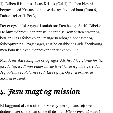
3). Dåben iklæder os Jesus Kristus (Gal 3). I dåben blev vi
begravet med Kristus for at leve det nye liv med ham (Rom 6).
Dåben frelser (1 Pet 3).
Der er også falske rygter i omløb om Den hellige Skrift, Bibelen.
De blive udbredt i den præsteuddannelse, som Staten støtter og
betaler. Ogs¨i folkeskoler, i mange lærebøger, podcaster og
folkeoplysning. Rygtet siger, at Bibelen ikke er Guds åbenbaring,
men fortæller, hvad mennesker har tænkt om Gud.
Men Jesus står stadig hos os og siger:
Alt, hvad jeg gjorde for jer,
gjorde jeg, fordi min Fader havde lovet jer at jeg ville gøre det.
Jeg opfyldte profeternes ord. Læs og lyt. Og I vil erfare, at
Skriften er sand.
4. Jesu magt og mission
På baggrund af Jesu offer for vore synder og hans sejr over
dødens magt sagde han sagde til de 11:
”Mig er givet al magt i