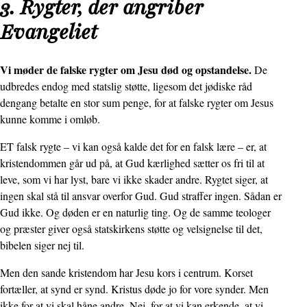
3. Rygter, der angriber
Evangeliet
Vi møder de falske rygter om Jesu død og opstandelse.
De
udbredes endog med statslig støtte, ligesom det jødiske råd
dengang betalte en stor sum penge, for at falske rygter om Jesus
kunne komme i omløb.
ET falsk rygte – vi kan også kalde det for en falsk lære – er, at
kristendommen går ud på, at Gud kærlighed sætter os fri til at
leve, som vi har lyst, bare vi ikke skader andre. Rygtet siger, at
ingen skal stå til ansvar overfor Gud. Gud straffer ingen. Sådan er
Gud ikke. Og døden er en naturlig ting. Og de samme teologer
og præster giver også statskirkens støtte og velsignelse til det,
bibelen siger nej til.
Men den sande kristendom har Jesu kors i centrum. Korset
fortæller, at synd er synd. Kristus døde jo for vore synder. Men
ikke for at vi skal håne andre. Nej, for at vi kan erkende, at vi