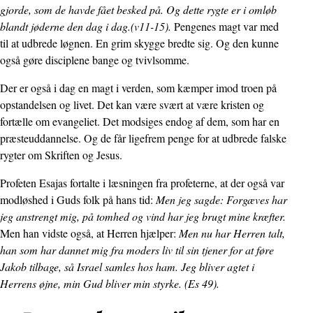
gjorde, som de havde fået besked på. Og dette rygte er i omløb
blandt jøderne den dag i dag.(v11-15).
Pengenes magt var med
til at udbrede løgnen. En grim skygge bredte sig. Og den kunne
også gøre disciplene bange og tvivlsomme.
Der er også i dag en magt i verden, som kæmper imod troen på
opstandelsen og livet. Det kan være svært at være kristen og
fortælle om evangeliet. Det modsiges endog af dem, som har en
præsteuddannelse. Og de får ligefrem penge for at udbrede falske
rygter om Skriften og Jesus.
Profeten Esajas fortalte i læsningen fra profeterne, at der også var
modløshed i Guds folk på hans tid:
Men jeg sagde: Forgæves har
jeg anstrengt mig, på tomhed og vind har jeg brugt mine kræfter.
Men han vidste også, at Herren hjælper:
Men nu har Herren talt,
han som har dannet mig fra moders liv til sin tjener for at føre
Jakob tilbage, så Israel samles hos ham. Jeg bliver agtet i
Herrens øjne, min Gud bliver min styrke. (Es 49).