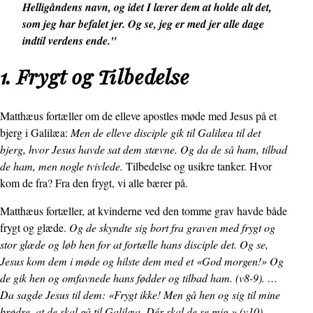
Helligåndens navn, og idet I lærer dem at holde alt det,
som jeg har befalet jer. Og se, jeg er med jer alle dage
indtil verdens ende."
1. Frygt og Tilbedelse
Matthæus fortæller om de elleve apostles møde med Jesus på et
bjerg i Galilæa:
Men de elleve disciple gik til Galilæa til det
bjerg, hvor Jesus havde sat dem stævne. Og da de så ham, tilbad
de ham, men nogle tvivlede.
Tilbedelse og usikre tanker. Hvor
kom de fra? Fra den frygt, vi alle bærer på.
Matthæus fortæller, at kvinderne ved den tomme grav havde både
frygt og glæde.
Og de skyndte sig bort fra graven med frygt og
stor glæde og løb hen for at fortælle hans disciple det. Og se,
Jesus kom dem i møde og hilste dem med et «God morgen!» Og
de gik hen og omfavnede hans fødder og tilbad ham. (v8-9). …
Da sagde Jesus til dem: «Frygt ikke! Men gå hen og sig til mine
brødre, at de skal gå til Galilæa. Dér skal de se mig.» (v10).