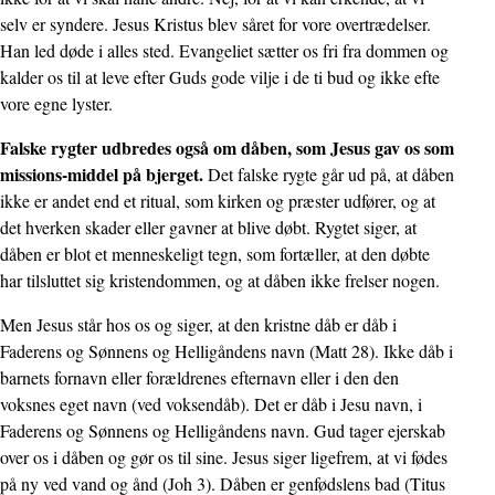
selv er syndere. Jesus Kristus blev såret for vore overtræ­delser.
Han led døde i alles sted. Evangeliet sætter os fri fra dommen og
kalder os til at leve efter Guds gode vilje i de ti bud og ikke efte
vore egne lyster.
Falske rygter udbredes også om dåben, som Jesus gav os som
missions-middel på bjerget.
Det falske rygte går ud på, at dåben
ikke er andet end et ritual, som kirken og præster udfører, og at
det hverken skader eller gavner at blive døbt. Rygtet siger, at
dåben er blot et menneskeligt tegn, som fortæller, at den døbte
har tilsluttet sig kristendommen, og at dåben ikke frelser nogen.
Men Jesus står hos os og siger, at den kristne dåb er dåb i
Faderens og Sønnens og Helligåndens navn (Matt 28). Ikke dåb i
barnets fornavn eller forældrenes efternavn eller i den den
voksnes eget navn (ved voksendåb). Det er dåb i Jesu navn, i
Faderens og Sønnens og Helligåndens navn. Gud tager ejerskab
over os i dåben og gør os til sine. Jesus siger ligefrem, at vi fødes
på ny ved vand og ånd (Joh 3). Dåben er genfødslens bad (Titus