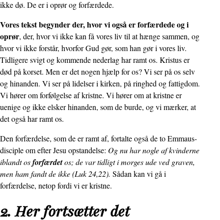
ikke dø. De er i oprør og forfærdede.
Vores tekst begynder der, hvor vi også er forfærdede og i
oprør
, der, hvor vi ikke kan få vores liv til at hænge sammen, og
hvor vi ikke forstår, hvorfor Gud gør, som han gør i vores liv.
Tidligere svigt og kommende nederlag har ramt os. Kristus er
død på korset. Men er det nogen hjælp for os? Vi ser på os selv
og hinanden. Vi ser på lidelser i kirken, på ringhed og fattigdom.
Vi hører om forfølgelse af kristne. Vi hører om at kristne er
uenige og ikke elsker hinanden, som de burde, og vi mærker, at
det også har ramt os.
Den forfærdelse, som de er ramt af, fortalte også de to Emmaus-
disciple om efter Jesu opstandelse:
Og nu har nogle af kvinderne
iblandt os
forfærdet
os; de var tidligt i morges ude ved graven,
men ham fandt de ikke (Luk 24,22).
Sådan kan vi gå i
forfærdelse, netop fordi vi er kristne.
2. Her fortsætter det