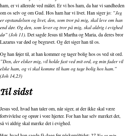
ham, er vi allerede ved målet. Er vi hos ham, da har vi sandheden
om os selv og om Gud. Hos ham har vi livet. Han siger jo:
”Jeg
er opstandelsen og livet, den, som tror på mig, skal leve om han
end dør. Og den, som lever og tror på mig, skal aldrig i evighed
dø” (Joh 11).
Det sagde Jesus til Martha og Maria, da deres bror
Lazarus var død og begravet. Og det siger han til os.
Og han føjer til, at han kommer og tager bolig hos os ved sit ord.
”Den, der elsker mig, vil holde fast ved mit ord, og min fader vil
elske ham, og vi skal komme til ham og tage bolig hos ham.”
(Joh 14,23)
Til sidst
Jesus ved, hvad han taler om, når siger, at der ikke skal være
fortvivlelse og oprør i vore hjerter. For han har selv mærket det,
så vi aldrig skal mærke det i evighed.
Hør, hvad han sagde få dage før påskemåltidet:
27 Nu er min