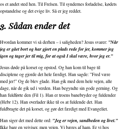
os et andet sted hen. Til Frelsen. Til syndernes forladelse, kødets
opstandelse og det evige liv. Så er jeg reddet.
3. Sådan ender det
Hvordan kommer vi så derhen – i saligheden? Jesus svarer:
”Når
jeg er gået bort og har gjort en plads rede for jer, kommer jeg
igen og tager jer til mig, for at også I skal være, hvor jeg er.”
Jesus døde på korset og opstod. Og han kom til bage til
disciplene og gjorde det hele færdigt. Han sagde: ”Fred være
med jer!” Og de blev glade. Han gik med dem hele vejen, alle
dage, når de gik ud i verden. Han begyndte sin gode gerning. Og
han fuldførte den (Fil 1). Han er troens banebryder og fuldender
(Hebr 12). Han overlader ikke til os at fuldende det. Han
fuldbragte det på korset, og gør det færdigt med Evangeliet.
Han siger det med dette ord:
”Jeg er vejen, sandheden og livet.”
Ikke bare en vejviser, men vejen. Vi bæres af ham. Er vi hos