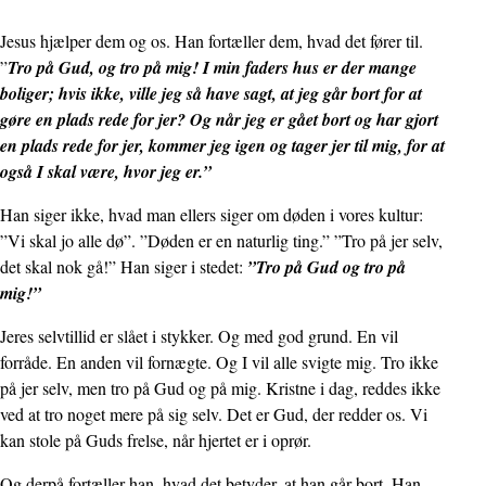
Jesus hjælper dem og os. Han fortæller dem, hvad det fører til.
”
Tro på Gud, og tro på mig! I min faders hus er der mange
boliger; hvis ikke, ville jeg så have sagt, at jeg går bort for at
gøre en plads rede for jer? Og når jeg er gået bort og har gjort
en plads rede for jer, kommer jeg igen og tager jer til mig, for at
også I skal være, hvor jeg er.”
Han siger ikke, hvad man ellers siger om døden i vores kultur:
”Vi skal jo alle dø”. ”Døden er en naturlig ting.” ”Tro på jer selv,
det skal nok gå!” Han siger i stedet:
”Tro på Gud og tro på
mig!”
Jeres selvtillid er slået i stykker. Og med god grund. En vil
forråde. En anden vil fornægte. Og I vil alle svigte mig. Tro ikke
på jer selv, men tro på Gud og på mig. Kristne i dag, reddes ikke
ved at tro noget mere på sig selv. Det er Gud, der redder os. Vi
kan stole på Guds frelse, når hjertet er i oprør.
Og derpå fortæller han, hvad det betyder, at han går bort. Han