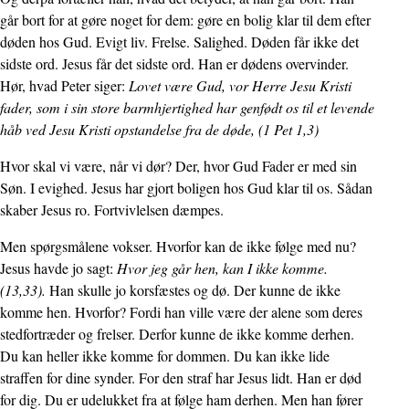
går bort for at gøre noget for dem: gøre en bolig klar til dem efter
døden hos Gud. Evigt liv. Frelse. Salighed. Døden får ikke det
sidste ord. Jesus får det sidste ord. Han er dødens overvinder.
Hør, hvad Peter siger:
Lovet være Gud, vor Herre Jesu Kristi
fader, som i sin store barmhjertighed har genfødt os til et levende
håb ved Jesu Kristi opstandelse fra de døde, (1 Pet 1,3)
Hvor skal vi være, når vi dør? Der, hvor Gud Fader er med sin
Søn. I evighed. Jesus har gjort boligen hos Gud klar til os. Sådan
skaber Jesus ro. Fortvivlelsen dæmpes.
Men spørgsmålene vokser. Hvorfor kan de ikke følge med nu?
Jesus havde jo sagt:
Hvor jeg går hen, kan I ikke komme.
(13,33).
Han skulle jo korsfæstes og dø. Der kunne de ikke
komme hen. Hvorfor? Fordi han ville være der alene som deres
stedfortræder og frelser. Derfor kunne de ikke komme derhen.
Du kan heller ikke komme for dommen. Du kan ikke lide
straffen for dine synder. For den straf har Jesus lidt. Han er død
for dig. Du er udelukket fra at følge ham derhen. Men han fører