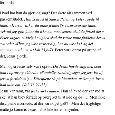
forfærdet.
Hvad har han da gjort og sagt? Det skete alt sammen ved
påskemåltidet.
Han kom så til Simon Peter, og Peter sagde til
ham: «Herre, vasker du mine fødder?» Jesus svarede ham:
«Hvad jeg gør, fatter du ikke nu, men senere skal du forstå det.»
Peter sagde: «Aldrig i evighed skal du vaske mine fødder.» Jesus
svarede: «Hvis jeg ikke vasker dig, har du ikke lod og del
sammen med mig.» (Joh 13,6-7).
Peter var i oprør på grund af
det, Jesus gjorde.
Men også Jesus selv var i oprør:
Da Jesus havde sagt det, kom
han i oprør og vidnede: «Sandelig, sandelig siger jeg jer: En af
jer vil forråde mig.» Disciplene så på hinanden, usikre på, hvem
han talte om. (Joh 13,21-22)
Jesus var ramt, var
forfærdet i ånden.
Han så hvad der var ved at
ske, at han blev forrådt og overgivet til at lide og dø. … Mon ikke
disciplene mærkede, at der var noget galt? - Men det frygtelige
måtte jo komme. Jesus måtte lide for vore synder.