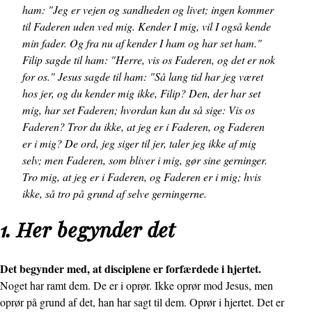
ham: "Jeg er vejen og sandheden og livet; ingen kommer
til Faderen uden ved mig. Kender I mig, vil I også kende
min fader. Og fra nu af kender I ham og har set ham."
Filip sagde til ham: "Herre, vis os Faderen, og det er nok
for os." Jesus sagde til ham: "Så lang tid har jeg været
hos jer, og du kender mig ikke, Filip? Den, der har set
mig, har set Faderen; hvordan kan du så sige: Vis os
Faderen? Tror du ikke, at jeg er i Faderen, og Faderen
er i mig? De ord, jeg siger til jer, taler jeg ikke af mig
selv; men Faderen, som bliver i mig, gør sine gerninger.
Tro mig, at jeg er i Faderen, og Faderen er i mig; hvis
ikke, så tro på grund af selve gerningerne.
1. Her begynder det
Det begynder med, at disciplene er forfærdede i hjertet.
Noget har ramt dem. De er i oprør. Ikke oprør mod Jesus, men
oprør på grund af det, han har sagt til dem. Oprør i hjertet. Det er