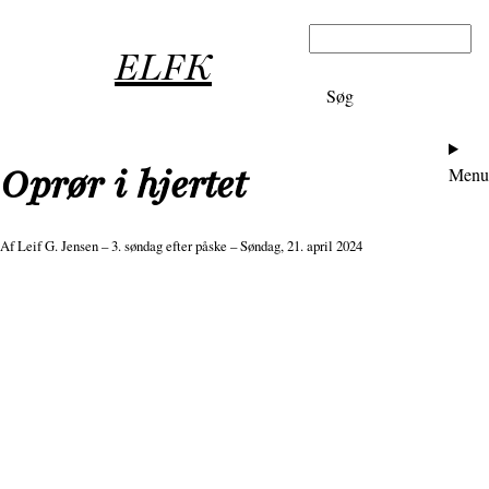
Gå
Søg
til
ELFK
hovedindhold
Ho
Oprør i hjertet
Menu
Af
Leif G. Jensen
– 3. søndag efter påske – Søndag, 21. april 2024