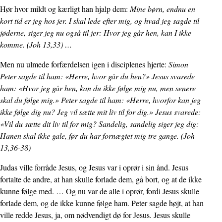
Hør hvor mildt og kærligt han hjalp dem:
Mine børn, endnu en
kort tid er jeg hos jer. I skal lede efter mig, og hvad jeg sagde til
jøderne, siger jeg nu også til jer: Hvor jeg går hen, kan I ikke
komme. (Joh 13,33) …
Men nu ulmede forfærdelsen igen i disciplenes hjerte:
Simon
Peter sagde til ham: «Herre, hvor går du hen?» Jesus svarede
ham: «Hvor jeg går hen, kan du ikke følge mig nu, men senere
skal du følge mig.» Peter sagde til ham: «Herre, hvorfor kan jeg
ikke følge dig nu? Jeg vil sætte mit liv til for dig.» Jesus svarede:
«Vil du sætte dit liv til for mig? Sandelig, sandelig siger jeg dig:
Hanen skal ikke gale, før du har fornægtet mig tre gange. (Joh
13,36-38)
Judas ville forråde Jesus, og Jesus var i oprør i sin ånd. Jesus
fortalte de andre, at han skulle forlade dem, gå bort, og at de ikke
kunne følge med. … Og nu var de alle i oprør, fordi Jesus skulle
forlade dem, og de ikke kunne følge ham. Peter sagde højt, at han
ville redde Jesus, ja, om nødvendigt dø for Jesus. Jesus skulle