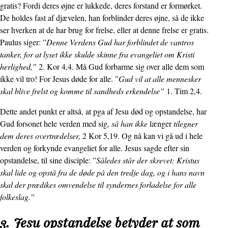
gratis? Fordi deres øjne er lukkede, deres forstand er formørket.
De holdes fast af djævelen, han forblinder deres øjne, så de ikke
ser hverken at de har brug for frelse, eller at denne frelse er gratis.
Paulus siger: ”
Denne Verdens Gud har forblindet de vantros
tanker, for at lyset ikke skulde skinne fra evangeliet om Kristi
herlighed,”
2. Kor 4,4. Må Gud forbarme sig over alle dem som
ikke vil tro! For Jesus døde for alle. ”
Gud vil at alle mennesker
skal blive frelst og komme til sandheds erkendelse”
1. Tim 2,4.
Dette andet punkt er altså, at pga af Jesu død og opstandelse, har
Gud forsonet hele verden med sig
, så han ikke
længer
tilegner
dem deres overtrædelser,
2 Kor 5,19. Og nå kan vi gå ud i hele
verden og forkynde evangeliet for alle. Jesus sagde efter sin
opstandelse, til sine disciple: ”
Således står der skrevet: Kristus
skal lide og opstå fra de døde på den tredje dag, og i hans navn
skal der prædikes omvendelse til syndernes forladelse for alle
folkeslag.”
3. Jesu opstandelse betyder at som