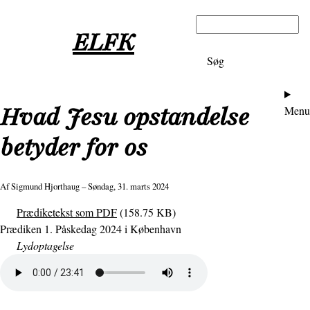
Gå
Søg
til
ELFK
hovedindhold
Ho
Hvad Jesu opstandelse
Menu
betyder for os
Af
Sigmund Hjorthaug
– Søndag, 31. marts 2024
Prædiketekst som PDF
(158.75 KB)
Prædiken 1. Påskedag 2024 i København
Lydoptagelse
Lydfil