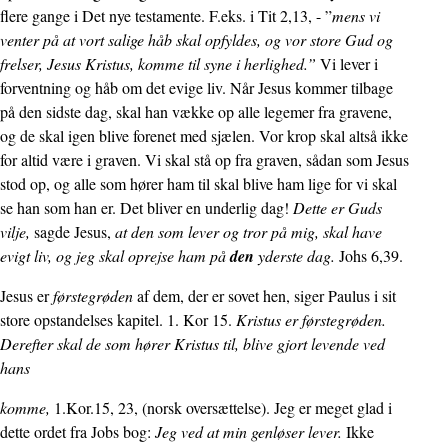
flere gange i Det nye testamente. F.eks. i Tit 2,13, - ”
mens vi
venter på at vort salige håb skal opfyldes, og vor store Gud og
frelser, Jesus Kristus, komme til syne i herlighed.”
Vi lever i
forventning og håb om det evige liv. Når Jesus kommer tilbage
på den sidste dag, skal han vække op alle legemer fra gravene,
og de skal igen blive forenet med sjælen. Vor krop skal altså ikke
for altid være i graven. Vi skal stå op fra graven, sådan som Jesus
stod op, og alle som hører ham til skal blive ham lige for vi skal
se han som han er. Det bliver en underlig dag!
Dette er Guds
vilje,
sagde Jesus,
at den som lever og tror på mig, skal have
evigt liv, og jeg skal oprejse ham på
den
yderste dag.
Johs 6,39.
Jesus er
førstegrøden
af dem, der er sovet hen, siger Paulus i sit
store opstandelses kapitel. 1. Kor 15.
Kristus er førstegrøden.
Derefter skal de som hører Kristus til, blive gjort levende ved
hans
komme,
1.Kor.15, 23, (norsk oversættelse). Jeg er meget glad i
dette ordet fra Jobs bog:
Jeg ved at min genløser lever.
Ikke