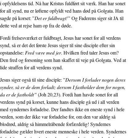
i opfyldelsens tid. Nå har Kristus fuldført sit værk. Han har sonet
for all synd, nu er løftene opfyldt ved hans død på Golgata. Han
sagde på korset: ”
Det er fuldbragt!”
Og Faderens siger sit JA til
dette ved at rejse ham op fra de døde.
Fordi frelsesværket er fuldbragt, Jesus har sonet for all verdens
synd, så er det det første Jesus siger til sine disciple efter sin
opstandelse:
Fred være med jer
. Hvilken fred taler Jesus om?
Den fred og forsoning som han skaffet til veje på Golgata. Ved at
lide straffen for all verdens synd.
Jesus siger også til sine disciple: ”
Dersom I forlader nogen deres
synder, så er de dem forladt; dersom I fastholder dem for nogen,
da er de fastholdt”
(Joh 20,23). Fordi han havde sonet for all
verdens synd på korset, kunne hans disciple gå ud i all verden
med syndernes forladelse. Der fandtes ikke en eneste synd i hele
verden, som der ikke var forladelse for, om den var aldrig så
blodrød, aldrig så himmelråbende forfærdelig! Syndernes
forladelse gælder hvert eneste menneske i hele verden. Syndernes