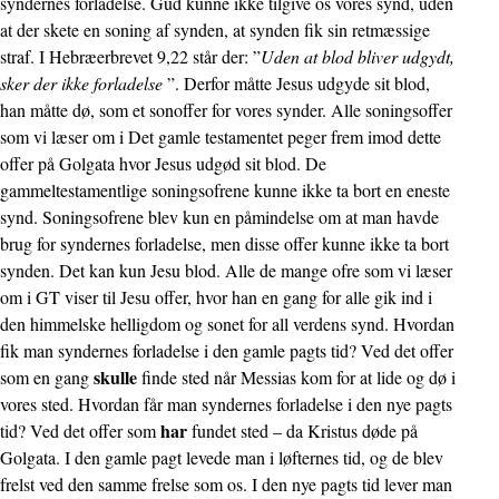
syndernes forladelse. Gud kunne ikke tilgive os vores synd, uden
at der skete en soning af synden, at synden fik sin retmæssige
straf. I Hebræerbrevet 9,22 står der: ”
Uden at blod bliver udgydt,
sker der ikke forladelse
”. Derfor måtte Jesus udgyde sit blod,
han måtte dø, som et sonoffer for vores synder. Alle soningsoffer
som vi læser om i Det gamle testamentet peger frem imod dette
offer på Golgata hvor Jesus udgød sit blod. De
gammeltestamentlige soningsofrene kunne ikke ta bort en eneste
synd. Soningsofrene blev kun en påmindelse om at man havde
brug for syndernes forladelse, men disse offer kunne ikke ta bort
synden. Det kan kun Jesu blod. Alle de mange ofre som vi læser
om i GT viser til Jesu offer, hvor han en gang for alle gik ind i
den himmelske helligdom og sonet for all verdens synd. Hvordan
fik man syndernes forladelse i den gamle pagts tid? Ved det offer
skulle
som en gang
finde sted når Messias kom for at lide og dø i
vores sted. Hvordan får man syndernes forladelse i den nye pagts
har
tid? Ved det offer som
fundet sted – da Kristus døde på
Golgata. I den gamle pagt levede man i løfternes tid, og de blev
frelst ved den samme frelse som os. I den nye pagts tid lever man