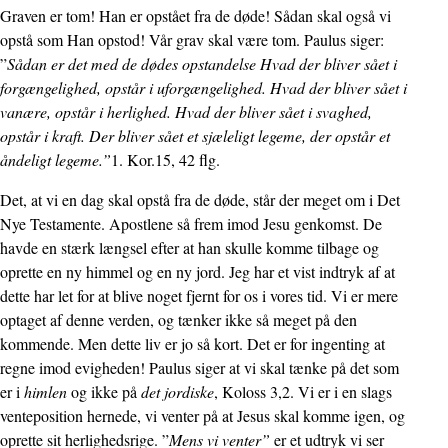
Graven er tom! Han er opstået fra de døde! Sådan skal også vi
opstå som Han opstod! Vår grav skal være tom. Paulus siger:
”
Sådan er det med de dødes opstandelse Hvad der bliver sået i
forgængelighed, opstår i uforgængelighed. Hvad der bliver sået i
vanære, opstår i herlighed. Hvad der bliver sået i svaghed,
opstår i kraft. Der bliver sået et sjæleligt legeme, der opstår et
åndeligt legeme.”
1. Kor.15, 42 flg.
Det, at vi en dag skal opstå fra de døde, står der meget om i Det
Nye Testamente. Apostlene så frem imod Jesu genkomst. De
havde en stærk længsel efter at han skulle komme tilbage og
oprette en ny himmel og en ny jord. Jeg har et vist indtryk af at
dette har let for at blive noget fjernt for os i vores tid. Vi er mere
optaget af denne verden, og tænker ikke så meget på den
kommende. Men dette liv er jo så kort. Det er for ingenting at
regne imod evigheden! Paulus siger at vi skal tænke på det som
er i
himlen
og ikke på
det jordiske
, Koloss 3,2. Vi er i en slags
venteposition hernede, vi venter på at Jesus skal komme igen, og
oprette sit herlighedsrige. ”
Mens vi venter”
er et udtryk vi ser