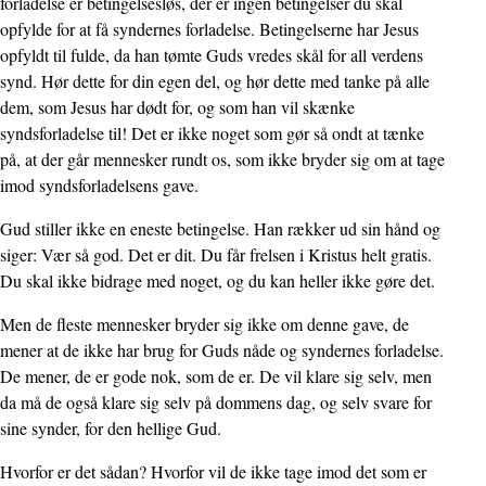
forladelse er betingelsesløs, der er ingen betingelser du skal
opfylde for at få syndernes forladelse. Betingelserne har Jesus
opfyldt til fulde, da han tømte Guds vredes skål for all verdens
synd. Hør dette for din egen del, og hør dette med tanke på alle
dem, som Jesus har dødt for, og som han vil skænke
syndsforladelse til! Det er ikke noget som gør så ondt at tænke
på, at der går mennesker rundt os, som ikke bryder sig om at tage
imod syndsforladelsens gave.
Gud stiller ikke en eneste betingelse. Han rækker ud sin hånd og
siger: Vær så god. Det er dit. Du får frelsen i Kristus helt gratis.
Du skal ikke bidrage med noget, og du kan heller ikke gøre det.
Men de fleste mennesker bryder sig ikke om denne gave, de
mener at de ikke har brug for Guds nåde og syndernes forladelse.
De mener, de er gode nok, som de er. De vil klare sig selv, men
da må de også klare sig selv på dommens dag, og selv svare for
sine synder, for den hellige Gud.
Hvorfor er det sådan? Hvorfor vil de ikke tage imod det som er