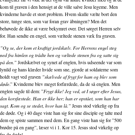
kom til graven i den hensigt at de ville salve Jesu legeme. Men
kvinderne havde et stort problem. Hvem skulle vælte bort den
store, tunge sten, som var foran grav åbnin­gen? Men det
behøvede de ikke at være bekymret over. Det sørget Herren selv
for. Han sendte en engel, som væltede stenen væk fra graven.
”Og se, der kom et kraftigt jordskælv. For Herrens engel steg
ned fra himlen og trådte hen og væltede stenen fra og satte sig
på den.”
Jordskælvet og synet af englen, hvis udseende var som
lynild og hans klæder hvide som sne, gjorde at soldaterne som
holdt vagt ved graven
”skælvede af frygt for ham og blev som
døde
.” Kvinderne blev meget forfærdede, da de så englen. Men
englen sagde til dem: ”
Frygt ikke! Jeg ved, at I søger efter Jesus,
den korsfæstede. Han er ikke her; han er opstået, som han har
sagt. Kom og se stedet, hvor han lå.”
Jesus stod virkelig op fra
de døde. Og i 40 dage viste han sig for sine disciple og talte med
dem og spiste sammen med dem. En gang viste han sig for ”500
brødre på en gang”, læser vi i 1. Kor 15. Jesus stod virkelig op
fra de døde!