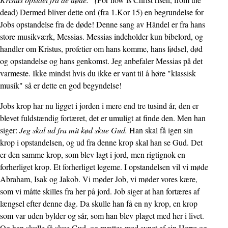
dead) Dermed bliver dette ord (fra 1.Kor 15) en begrundelse for
Jobs opstandelse fra de døde! Denne sang av Händel er fra hans
store musikværk, Messias. Messias indeholder kun bibelord, og
handler om Kristus, profetier om hans komme, hans fødsel, død
og opstandelse og hans genkomst. Jeg anbefaler Messias på det
varmeste. Ikke mindst hvis du ikke er vant til å høre "klassisk
musik" så er dette en god begyndelse!
Jobs krop har nu ligget i jorden i mere end tre tusind år, den er
blevet fuldstændig fortæret, det er umuligt at finde den. Men han
siger:
Jeg skal ud fra mit kød skue Gud.
Han skal få igen sin
krop i opstandelsen, og ud fra denne krop skal han se Gud. Det
er den samme krop, som blev lagt i jord, men rigtignok en
forherliget krop. Et forherliget legeme. I opstandelsen vil vi møde
Abraham, Isak og Jakob. Vi møder Job, vi møder vores kære,
som vi måtte skilles fra her på jord. Job siger at han fortæres af
længsel efter denne dag. Da skulle han få en ny krop, en krop
som var uden bylder og sår, som han blev plaget med her i livet.
Og han skulle få skue Gud, og mættes med synet af sin Herre og