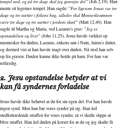
tempel ned, og på tre dage skal jeg genrejse det”
(Joh 2,19). Han
mente sit legemes tempel. Han sagde: ”
For ligesom Jonas var tre
dage og tre nætter i fiskens bug, således skal Menneskesønnen
være tre dage og tre nætter i jordens skød”
(Matt 12,40). Han
sagde til Martha og Maria, ved Lazarus's grav: ”
Jeg er
opstandelsen og livet”
(Johs 11,25). Jesus havde vækket op
mennesker fra døden, Lazarus, enkens søn i Nain, Jairus’s datter,
og dermed vist at han havde magt over døden. Nå stod han selv
op fra graven. Døden kunne ikke holde på ham. For han var
retfærdig.
2.
Jesu opstandelse betyder at vi
kan få syndernes forladelse
Jesus havde ikke behøvet at dø for sin egen del. For han havde
ingen synd. Men han bar vores synder på sig. Han led
stedfortrædende straffen for vores synder, så vi skulle slippe at
blive straffet. Han led døden på korset for at du og jeg skulle få