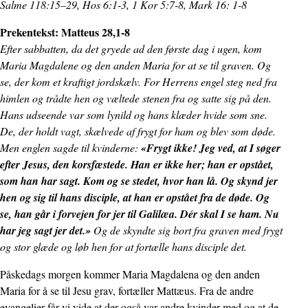
Salme 118:15–29, Hos 6:1-3, 1 Kor 5:7-8, Mark 16: 1-8
Prekentekst: Matteus 28,1-8
Efter sabbatten, da det gryede ad den første dag i ugen, kom
Maria Magdalene og den anden Maria for at se til graven. Og
se, der kom et kraftigt jordskælv. For Herrens engel steg ned fra
himlen og trådte hen og væltede stenen fra og satte sig på den.
Hans udseende var som lynild og hans klæder hvide som sne.
De, der holdt vagt, skælvede af frygt for ham og blev som døde.
Men englen sagde til kvinderne:
«Frygt ikke! Jeg ved, at I søger
efter Jesus, den korsfæstede. Han er ikke her; han er opstået,
som han har sagt. Kom og se stedet, hvor han lå. Og skynd jer
hen og sig til hans disciple, at han er opstået fra de døde. Og
se, han går i forvejen for jer til Galilæa. Dér skal I se ham. Nu
har jeg sagt jer det.»
Og de skyndte sig bort fra graven med frygt
og stor glæde og løb hen for at fortælle hans disciple det.
Påskedags morgen kommer Maria Magdalena og den anden
Maria for å se til Jesu grav, fortæller Mattæus. Fra de andre
evangelier får vi vide at der også var andre kvinder med og at de