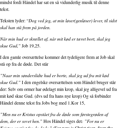
mindst fordi Händel har sat en så vidunderlig musik til denne
tekst.
Teksten lyder: “
Dog ved jeg, at min løser(genløser) lever, til sidst
skal han stå frem på jorden.
Når min hud er skrællet af, når mit kød er tæret bort, skal jeg
skue Gud,”
Job 19,25.
I den gamle oversættelse kommer det tydeligere frem at Job skal
stå op fra de døde. Det står
”Naar min sønderslidte hud er borte, skal jeg ud fra mit kød
skue Gud.”
I den engelske oversættelsen som Händel bruger står
der: Selv om ormer har ødelagt min krop, skal jeg alligevel ud fra
mit kød skue Gud. (dvs ud fra hans nye krop) Og så forbinder
Händel denne tekst fra Jobs bog med 1.Kor 15,
”Men nu er Kristus opstået fra de døde som førstegrøden af
dem, der er sovet hen.”
Hos Händel siges det
: ”For nu er
Kristus opstået fra de døde.” (
For now is Christ risen, from the