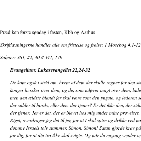
Prædiken første søndag i fasten, Kbh og Aarhus
Skriftlæsningerne handler alle om fristelse og frelse: 1 Mosebog 4,1-1
Salmer: 361, #2, 40 // 341, 179
Evangelium: Lukasevangeliet 22,24-32
De kom også i strid om, hvem af dem der skulle regnes for den st
konger hersker over dem, og de, som udøver magt over dem, lader 
men den ældste blandt jer skal være som den yngste, og lederen so
der sidder til bords, eller den, der tjener? Er det ikke den, der si
der tjener. Jer er det, der er blevet hos mig under mine prøvelse
Riget, overdrager jeg det til jer, for at I skal spise og drikke ved m
dømme Israels tolv stammer. Simon, Simon! Satan gjorde krav på j
for dig, for at din tro ikke skal svigte. Og når du engang vender o