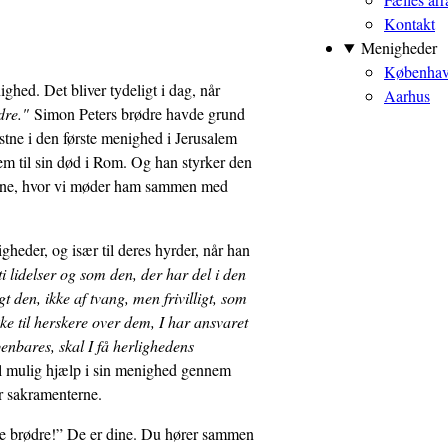
Kontakt
Menigheder
Københa
ighed. Det bliver tydeligt i dag, når
Aarhus
ødre."
Simon Peters brødre havde grund
istne i den første menighed i Jerusalem
em til sin død i Rom. Og han styrker den
elierne, hvor vi møder ham sammen med
igheder, og især til deres hyrder, når han
lidelser og som den, der har del i den
 den, ikke af tvang, men frivilligt, som
kke til herskere over dem, I har ansvaret
enbares, skal I få herlighedens
al mulig hjælp i sin menighed gennem
er sakramenterne.
ne brødre!” De er dine. Du hører sammen