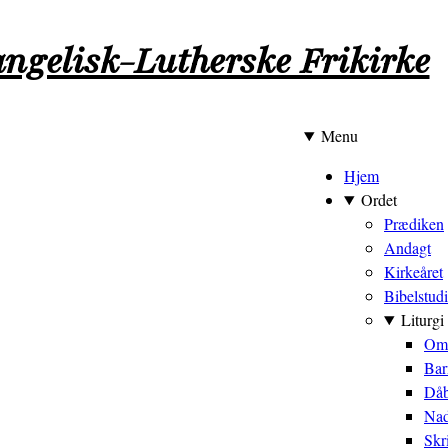
ngelisk-Lutherske Frikirke
Menu
Hovedmen
Hjem
Ordet
Prædiken
Andagt
Kirkeåret
Bibelstud
Liturgi
Om 
Bar
Dåb
Nad
Skr