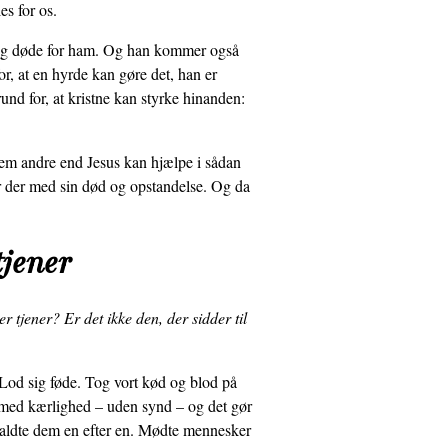
es for os.
d og døde for ham. Og han kommer også
r, at en hyrde kan gøre det, han er
und for, at kristne kan styrke hinanden:
m andre end Jesus kan hjælpe i sådan
r der med sin død og opstandelse. Og da
tjener
er tjener? Er det ikke den, der sidder til
Lod sig føde. Tog vort kød og blod på
g med kærlighed – uden synd – og det gør
 Kaldte dem en efter en. Mødte mennesker