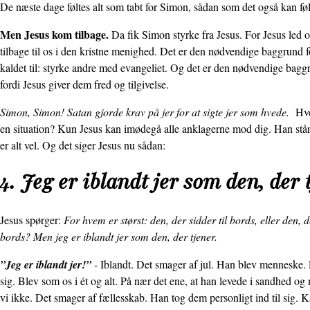
De næste dage føltes alt som tabt for Simon, sådan som det også kan føl
Men Jesus kom tilbage.
Da fik Simon styrke fra Jesus. For Jesus le
tilbage til os i den kristne menighed. Det er den nødvendige baggrund fo
kaldet til: styrke andre med evangeliet. Og det er den nødvendige baggr
fordi Jesus giver dem fred og tilgivelse.
Simon, Simon! Satan gjorde krav på jer for at sigte jer som hvede.
Hve
en situation? Kun Jesus kan imødegå alle anklagerne mod dig. Han stå
er alt vel. Og det siger Jesus nu sådan:
4. Jeg er iblandt jer som den, der 
Jesus spørger:
For hvem er størst: den, der sidder til bords, eller den, d
bords? Men jeg er iblandt jer som den, der tjener.
”Jeg er iblandt jer!”
- Iblandt. Det smager af jul. Han blev menneske. 
sig. Blev som os i ét og alt. På nær det ene, at han levede i sandhed o
vi ikke. Det smager af fællesskab. Han tog dem personligt ind til sig.