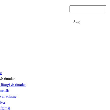
Søg
u
ie
 & ritualer
liturgi & ritualer
nedåb
 af voksne
ver
iftemål