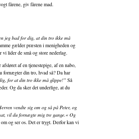
ogt fårene, giv fårene mad.
 jeg bad for dig, at din tro ikke må
 samme gælder præsten i menigheden og
r vi lider de små og store nederlag.
fsløret af en tjenestepige, af en nabo,
du fornægter din tro, hvad så? Da har
ig, for at din tro ikke må glippe!”
Så
eder. Og da sker det underlige, at du
erren vendte sig om og så på Peter, og
nat, vil du fornægte mig tre gange.« Og
om og ser os. Det er trygt. Derfor kan vi