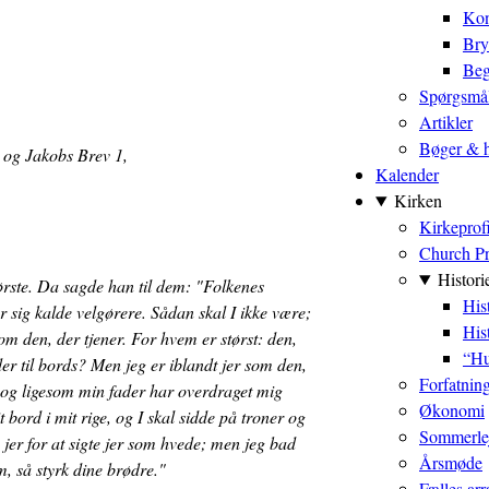
Kon
Bry
Beg
Spørgsmål
Artikler
Bøger & h
2 og Jakobs Brev 1,
Kalender
Kirken
Kirkeprofi
Church Pr
Histori
ørste. Da sagde han til dem: "Folkenes
Hist
sig kalde velgørere. Sådan skal I ikke være;
His
m den, der tjener. For hvem er størst: den,
“Hu
dder til bords? Men jeg er iblandt jer som den,
Forfatnin
r, og ligesom min fader har overdraget mig
Økonomi
it bord i mit rige, og I skal sidde på troner og
Sommerle
er for at sigte jer som hvede; men jeg bad
Årsmøde
m, så styrk dine brødre."
Fælles ar