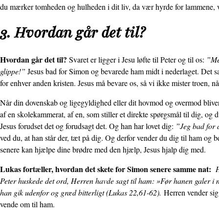
du mærker tomheden og hulheden i dit liv, da vær hyrde for lammene, v
3. Hvordan går det til?
Hvordan går det til?
Svaret er ligger i Jesu løfte til Peter og til os:
”Men
glippe!”
Jesus bad for Simon og bevarede ham midt i nederlaget. Det
for enhver anden kristen. Jesus må bevare os, så vi ikke mister troen, nå
Når din dovenskab og ligegyldighed eller dit hovmod og overmod bliver a
af en skolekammerat, af en, som stiller et direkte spørgsmål til dig, og 
Jesus forudset det og forudsagt det. Og han har lovet dig:
”Jeg bad for d
ved du, at han står der, tæt på dig. Og derfor vender du dig til ham og b
senere kan hjælpe dine brødre med den hjælp, Jesus hjalp dig med.
Lukas fortæller, hvordan det skete for Simon senere samme nat:
H
Peter huskede det ord, Herren havde sagt til ham: »Før hanen galer i 
han gik udenfor og græd bitterligt (Lukas 22,61-62).
Herren vender sig 
vende om til ham.