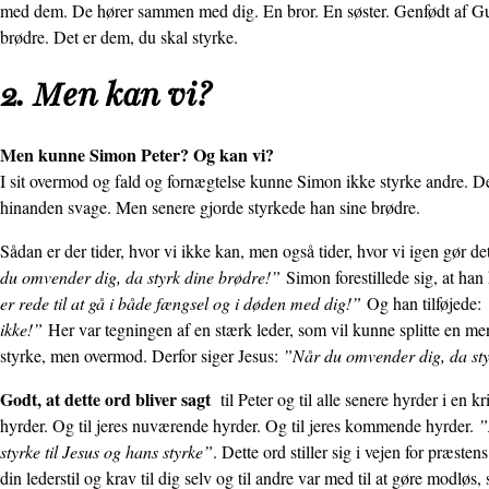
med dem. De hører sammen med dig. En bror. En søster. Genfødt af Gud
brødre. Det er dem, du skal styrke.
2. Men kan vi?
Men kunne Simon Peter? Og kan vi?
I sit overmod og fald og fornægtelse kunne Simon ikke styrke andre. D
hinanden svage. Men senere gjorde styrkede han sine brødre.
Sådan er der tider, hvor vi ikke kan, men også tider, hvor vi igen gør d
du omven­der dig, da styrk dine brødre!”
Simon fore­stillede sig, at h
er rede til at gå i både fængsel og i døden med dig!”
Og han tilføjede:
ikke!”
Her var teg­ningen af en stærk leder, som vil kunne splitte en me
styrke, men overmod. Derfor siger Jesus:
”Når du omvender dig, da sty
Godt, at dette ord bliver sagt
til Peter og til alle senere hyrder i en kr
hyrder. Og til jeres nuværende hyrder. Og til jeres kommende hyrder.
”
styrke til Jesus og hans styrke”
. Dette ord stiller sig i vejen for præst
din lederstil og krav til dig selv og til andre var med til at gøre modløs