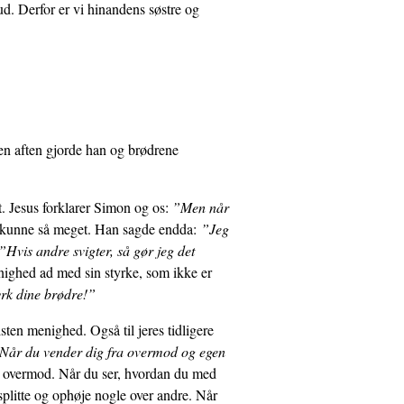
. Derfor er vi hinandens søstre og
en aften gjorde han og brødrene
et. Jesus forklarer Simon og os:
”Men når
an kunne så meget. Han sagde endda:
”Jeg
”Hvis andre svigter, så gør jeg det
nig­hed ad med sin styrke, som ikke er
rk dine brødre!”
isten menighed. Også til jeres tidligere
Når du vender dig fra overmod og egen
ens overmod. Når du ser, hvordan du med
, splitte og ophøje nogle over andre. Når