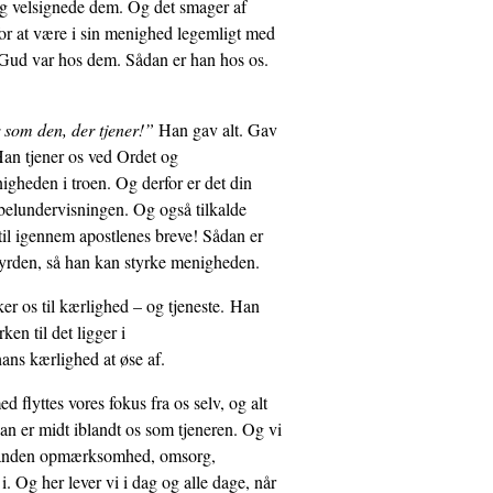
og velsignede dem. Og det smager af
 for at være i sin menighed legemligt med
. Gud var hos dem. Sådan er han hos os.
r som den, der tjener!”
Han gav alt. Gav
Han tjener os ved Ordet og
gheden i troen. Og derfor er det din
ibelundervisningen. Og også tilkalde
 til igennem apostlenes breve! Sådan er
hyrden, så han kan styrke menigheden.
er os til kærlighed – og tjeneste. Han
rken til det ligger i
ans kærlighed at øse af.
d flyttes vores fokus fra os selv, og alt
han er midt iblandt os som tjeneren. Og vi
inanden opmærksomhed, omsorg,
. Og her lever vi i dag og alle dage, når