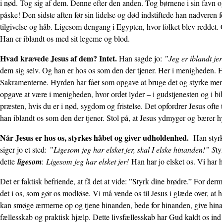
i nød. Tog sig af dem. Denne efter den anden. Tog børnene i sin favn 
påske! Den sidste aften før sin lidelse og død indstiftede han nadveren
tilgivelse og håb. Ligesom dengang i Egypten, hvor folket blev reddet
Han er iblandt os med sit legeme og blod.
Hvad krævede Jesus af dem? Intet.
Han sagde jo:
”Jeg er iblandt je
dem sig selv. Og han er hos os som den der tjener. Her i menigheden. 
Sakramenterne. Hyrden har fået som opgave at bruge det og styrke meni
opgave at være i menig­heden, hvor ordet lyder – i gudstjenesten og i b
præsten, hvis du er i nød, sygdom og fristelse. Det opfordrer Jesus ofte
han iblandt os som den der tjener. Stol på, at Jesus ydmyger og bærer 
Når Jesus er hos os, styrkes håbet og giver udholdenhed.
Han styrk
siger jo et sted:
”Ligesom jeg har elsket jer, skal I elske hinanden!” S
ty
dette
ligesom
:
Ligesom jeg har elsket jer!
Han har jo elsket os. Vi har h
Det er faktisk befriende, at få det at vide: ”Styrk dine brødre.” For derme
det i os, som gør os modløse. Vi må vende os til Jesus i glæde over, at 
kan smøge ærmerne op og tjene hinanden, bede for hinanden, give h
fællesskab og praktisk hjælp. Dette livsfællesskab har Gud kaldt os ind i