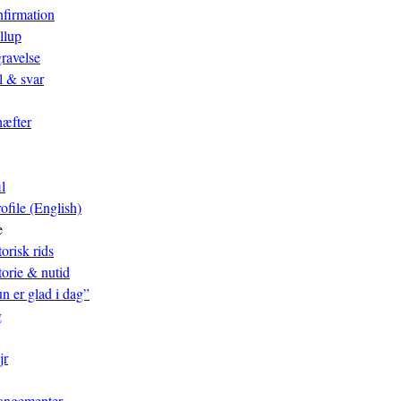
firmation
llup
ravelse
 & svar
æfter
l
ofile (English)
e
orisk rids
torie & nutid
n er glad i dag”
g
jr
rangementer