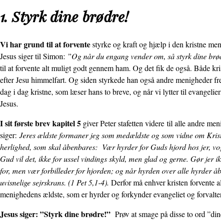
1. Styrk dine brødre!
Vi har grund til at forvente
styrke og kraft og hjælp i den kristne men
Jesus siger til Simon:
”Og når du engang vender om, så styrk dine br
til at forvente alt muligt godt gennem ham. Og det fik de også. Både kr
efter Jesu himmelfart. Og siden styrkede han også andre menigheder fr
dag i dag kristne, som læser hans to breve, og når vi lytter til evang
Jesus.
I sit første brev kapitel 5
giver Peter stafetten videre til alle andre men
siger:
Jeres ældste formaner jeg som medældste og som vidne om Kristi 
herlighed, som skal åbenbares: Vær hyrder for Guds hjord hos jer, vogt
Gud vil det, ikke for ussel vindings skyld, men glad og gerne. Gør jer i
for, men vær forbilleder for hjorden; og når hyrden over alle hyrder åb
uvisnelige sejrskrans. (1 Pet 5,1-4).
Derfor må enhver kristen forvente 
menig­hedens ældste, som er hyrder og forkynder evan­­geliet og forvalt
Jesus siger: ”Styrk dine brødre!”
Prøv at smage på disse to ord ”di