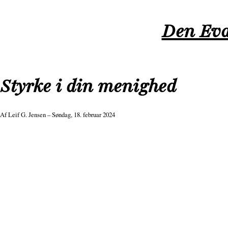
Gå
til
Den Eva
hovedindhold
Styrke i din menighed
Af
Leif G. Jensen
– Søndag, 18. februar 2024