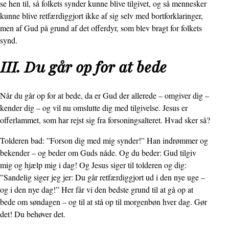
se hen til, så folkets synder kunne blive tilgivet, og så mennesker
kunne blive retfærdiggjort ikke af sig selv med bortforklaringer,
men af Gud på grund af det offerdyr, som blev bragt for folkets
synd.
III. Du går op for at bede
Når du går op for at bede, da er Gud der allerede – omgiver dig –
kender dig – og vil nu omslutte dig med tilgivelse. Jesus er
offerlammet, som har rejst sig fra forsoningsalteret. Hvad sker så?
Tolderen bad: ”Forson dig med mig synder!” Han indrømmer og
bekender – og beder om Guds nåde. Og du beder: Gud tilgiv
mig og hjælp mig i dag! Og Jesus siger til tolderen og dig:
”Sandelig siger jeg jer: Du går retfærdiggjort ud i den nye uge –
og i den nye dag!” Her får vi den bedste grund til at gå op at
bede om søndagen – og til at stå op til morgenbøn hver dag. Gør
det! Du behøver det.