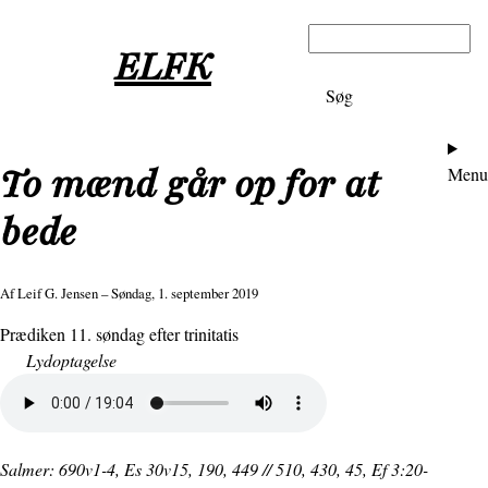
Gå
Søg
til
ELFK
hovedindhold
Ho
To mænd går op for at
Menu
bede
Af
Leif G. Jensen
– Søndag, 1. september 2019
Prædiken 11. søndag efter trinitatis
Lydoptagelse
Lydfil
Salmer: 690v1-4, Es 30v15, 190, 449 // 510, 430, 45, Ef 3:20-