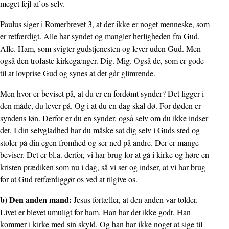
meget fejl af os selv.
Paulus siger i Romerbrevet 3, at der ikke er noget menneske, som
er retfærdigt. Alle har syndet og mangler herligheden fra Gud.
Alle. Ham, som svigter gudstjenesten og lever uden Gud. Men
også den trofaste kirkegænger. Dig. Mig. Også de, som er gode
til at lovprise Gud og synes at det går glimrende.
Men hvor er beviset på, at du er en fordømt synder? Det ligger i
den måde, du lever på. Og i at du en dag skal dø. For døden er
syndens løn. Derfor er du en synder, også selv om du ikke indser
det. I din selvgladhed har du måske sat dig selv i Guds sted og
stoler på din egen fromhed og ser ned på andre. Der er mange
beviser. Det er bl.a. derfor, vi har brug for at gå i kirke og høre en
kristen prædiken som nu i dag, så vi ser og indser, at vi har brug
for at Gud retfærdiggør os ved at tilgive os.
b) Den anden mand:
Jesus fortæller, at den anden var tolder.
Livet er blevet umuligt for ham. Han har det ikke godt. Han
kommer i kirke med sin skyld. Og han har ikke noget at sige til