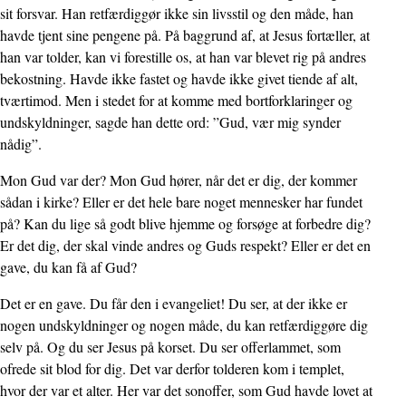
sit forsvar. Han retfærdiggør ikke sin livsstil og den måde, han
havde tjent sine pengene på. På bag­grund af, at Jesus fortæller, at
han var tolder, kan vi forestille os, at han var blevet rig på andres
be­kost­ning. Havde ikke fastet og havde ikke givet tiende af alt,
tværtimod. Men i stedet for at kom­me med bortforklaringer og
undskyldninger, sagde han dette ord: ”Gud, vær mig synder
nådig”.
Mon Gud var der? Mon Gud hører, når det er dig, der kommer
sådan i kirke? Eller er det hele bare noget mennesker har fundet
på? Kan du lige så godt blive hjemme og forsøge at forbedre dig?
Er det dig, der skal vinde andres og Guds respekt? Eller er det en
gave, du kan få af Gud?
Det er en gave. Du får den i evangeliet! Du ser, at der ikke er
nogen undskyldninger og nogen måde, du kan retfærdiggøre dig
selv på. Og du ser Jesus på korset. Du ser offerlammet, som
ofrede sit blod for dig. Det var derfor tolderen kom i templet,
hvor der var et alter. Her var det sonoffer, som Gud havde lovet at