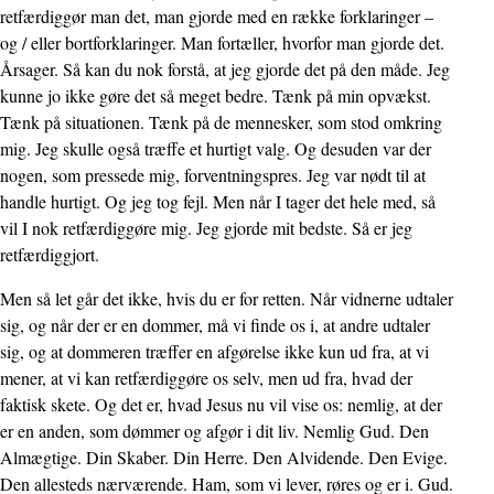
retfærdiggør man det, man gjorde med en række forklaringer –
og / eller bortforkla­ringer. Man fortæller, hvorfor man gjorde det.
Årsager. Så kan du nok forstå, at jeg gjorde det på den måde. Jeg
kunne jo ikke gøre det så meget bedre. Tænk på min opvækst.
Tænk på situationen. Tænk på de mennesker, som stod omkring
mig. Jeg skulle også træffe et hurtigt valg. Og desuden var der
nogen, som pressede mig, forventningspres. Jeg var nødt til at
handle hurtigt. Og jeg tog fejl. Men når I tager det hele med, så
vil I nok retfærdiggøre mig. Jeg gjorde mit bedste. Så er jeg
retfærdiggjort.
Men så let går det ikke, hvis du er for retten. Når vidnerne udtaler
sig, og når der er en dommer, må vi finde os i, at andre udtaler
sig, og at dom­me­­­ren træffer en afgørelse ikke kun ud fra, at vi
mener, at vi kan retfærdiggøre os selv, men ud fra, hvad der
faktisk skete. Og det er, hvad Jesus nu vil vise os: nemlig, at der
er en anden, som dømmer og afgør i dit liv. Nemlig Gud. Den
Almægtige. Din Skaber. Din Herre. Den Alvi­dende. Den Evige.
Den allesteds nærværende. Ham, som vi lever, røres og er i. Gud.