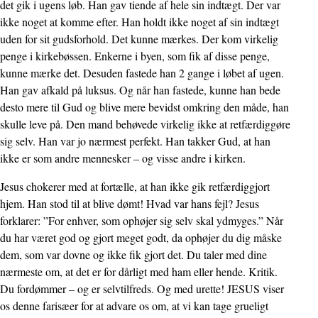
det gik i ugens løb. Han gav tiende af hele sin indtægt. Der var
ikke noget at komme efter. Han holdt ikke noget af sin indtægt
uden for sit gudsforhold. Det kunne mærkes. Der kom virkelig
penge i kirkebøssen. Enkerne i byen, som fik af disse penge,
kunne mærke det. Desuden fastede han 2 gange i løbet af ugen.
Han gav afkald på luksus. Og når han fastede, kunne han bede
desto mere til Gud og blive mere bevidst omkring den måde, han
skulle leve på. Den mand behøvede virkelig ikke at retfærdig­gøre
sig selv. Han var jo nærmest perfekt. Han takker Gud, at han
ikke er som andre mennesker – og visse andre i kirken.
Jesus chokerer med at fortælle, at han ikke gik retfærdiggjort
hjem. Han stod til at blive dømt! Hvad var hans fejl? Jesus
forklarer: ”For enhver, som ophøjer sig selv skal ydmyges.” Når
du har været god og gjort meget godt, da ophøjer du dig måske
dem, som var dovne og ikke fik gjort det. Du taler med dine
nærmeste om, at det er for dårligt med ham eller hende. Kritik.
Du fordømmer – og er selvtilfreds. Og med urette! JESUS viser
os denne farisæer for at advare os om, at vi kan tage grueligt