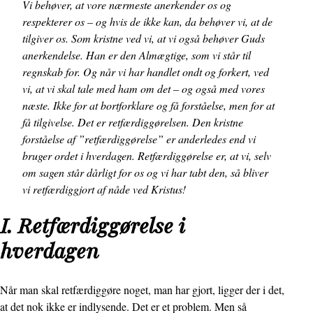
Vi behøver, at vore nærmeste anerkender os og
respekterer os – og hvis de ikke kan, da behøver vi, at de
tilgiver os. Som kristne ved vi, at vi også behøver Guds
anerkendelse. Han er den Almægtige, som vi står til
regnskab for. Og når vi har handlet ondt og forkert, ved
vi, at vi skal tale med ham om det – og også med vores
næste. Ikke for at bortforklare og få forståelse, men for at
få tilgivelse. Det er retfærdiggørelsen. Den kristne
forståelse af ”ret­færdiggørelse” er anderledes end vi
bruger ordet i hverdagen. Retfærdiggørelse er, at vi, selv
om sagen står dårligt for os og vi har tabt den, så bliver
vi retfærdiggjort af nåde ved Kristus!
I. Retfærdiggørelse i
hverdagen
Når man skal retfærdiggøre noget, man har gjort, ligger der i det,
at det nok ikke er indlysende. Det er et problem. Men så