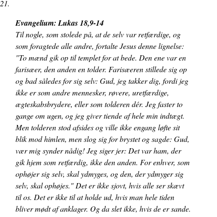
21.
Evangelium: Lukas 18,9-14
Til nogle, som stolede på, at de selv var retfærdige, og
som foragtede alle andre, fortalte Jesus denne lignelse:
"To mænd gik op til templet for at bede. Den ene var en
farisæer, den anden en tolder. Farisæeren stillede sig op
og bad således for sig selv: Gud, jeg takker dig, fordi jeg
ikke er som andre mennesker, røvere, uretfærdige,
ægteskabs­brydere, eller som tolderen dér. Jeg faster to
gange om ugen, og jeg giver tiende af hele min indtægt.
Men tolderen stod afsides og ville ikke engang løfte sit
blik mod himlen, men slog sig for brystet og sagde: Gud,
vær mig synder nådig! Jeg siger jer: Det var ham, der
gik hjem som retfærdig, ikke den anden. For enhver, som
ophøjer sig selv, skal ydmyges, og den, der ydmyger sig
selv, skal ophøjes." Det er ikke sjovt, hvis alle ser skævt
til os. Det er ikke til at holde ud, hvis man hele tiden
bliver mødt af anklager. Og da slet ikke, hvis de er sande.