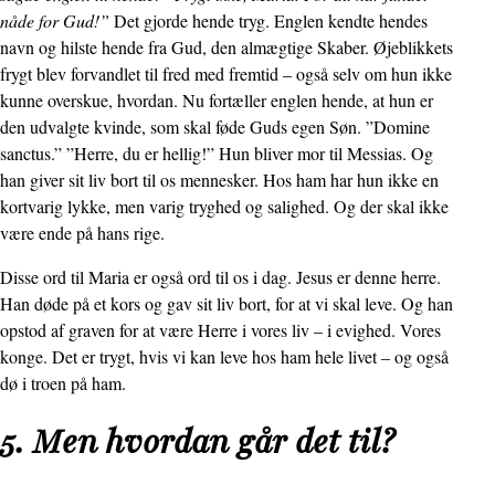
nåde for Gud!”
Det gjorde hende tryg. Englen kendte hendes
navn og hilste hende fra Gud, den almægtige Skaber. Øjeblikkets
frygt blev forvandlet til fred med fremtid – også selv om hun ikke
kunne overskue, hvordan. Nu fortæller englen hende, at hun er
den udvalgte kvinde, som skal føde Guds egen Søn. ”Domine
sanctus.” ”Herre, du er hellig!” Hun bliver mor til Messias. Og
han giver sit liv bort til os mennesker. Hos ham har hun ikke en
kortvarig lykke, men varig tryghed og salighed. Og der skal ikke
være ende på hans rige.
Disse ord til Maria er også ord til os i dag. Jesus er denne herre.
Han døde på et kors og gav sit liv bort, for at vi skal leve. Og han
opstod af graven for at være Herre i vores liv – i evighed. Vores
konge. Det er trygt, hvis vi kan leve hos ham hele livet – og også
dø i troen på ham.
5. Men hvordan går det til?