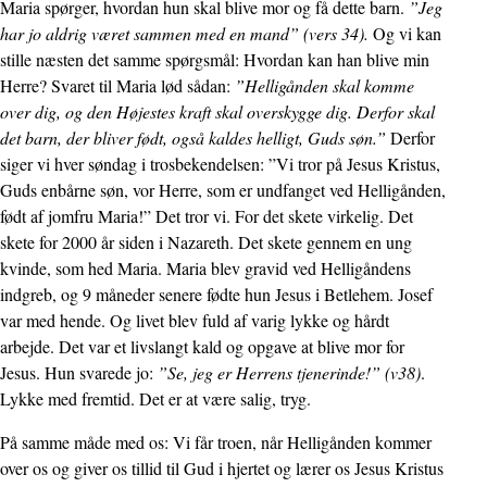
Maria spørger, hvordan hun skal blive mor og få dette barn.
”Jeg
har jo aldrig været sammen med en mand” (vers 34).
Og vi kan
stille næsten det samme spørgsmål: Hvordan kan han blive min
Herre? Svaret til Maria lød sådan:
”Helligånden skal komme
over dig, og den Højestes kraft skal overskygge dig. Derfor skal
det barn, der bliver født, også kaldes helligt, Guds søn.”
Derfor
siger vi hver søndag i trosbeken­delsen: ”Vi tror på Jesus Kristus,
Guds enbårne søn, vor Herre, som er undfanget ved Helligånden,
født af jomfru Maria!” Det tror vi. For det skete virkelig. Det
skete for 2000 år siden i Nazareth. Det skete gennem en ung
kvinde, som hed Maria. Maria blev gravid ved Helligåndens
indgreb, og 9 måneder senere fødte hun Jesus i Betlehem. Josef
var med hende. Og livet blev fuld af varig lykke og hårdt
arbejde. Det var et livslangt kald og opgave at blive mor for
Jesus. Hun svarede jo:
”Se, jeg er Herrens tjener­inde!” (v38)
.
Lykke med fremtid. Det er at være salig, tryg.
På samme måde med os: Vi får troen, når Helligånden kommer
over os og giver os tillid til Gud i hjertet og lærer os Jesus Kristus