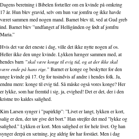
Dagens beretning i Bibelen fortæller om en kvinde på omkring
17 år. Hun blev gravid, selv om hun var jomfru og ikke havde
været sammen med nogen mand. Barnet blev til, ved at Gud greb
ind. Barnet blev ”undfanget af Helligånden og født af jomfru
Maria.”
Hvis det var det eneste i dag, ville det ikke nytte nogen af os.
Heller ikke den unge kvinde. Lykken hænger sammen med, at
hendes barn
”skal være konge til evig tid, og at der ikke skal
være ende på hans rige.”
Barnet er konge og beskytter for den
unge kvinde på 17. Og for tusindvis af andre i hendes folk. Ja,
endnu mere: konge til evig tid. Så måske også vores konge? Her
er lykke, som har fremtid i sig, ja, evighed! Det er det, der i den
kristne tro kaldes salighed.
Kim Larsen synger i ”papirklip”: ”Livet er langt, lykken er kort,
salig er den, der tør give det bort.” Han strejfer det med ”lykke og
salighed.” Lykken er kort. Men salighed er for hele livet. Og han
synger derpå en sætning, jeg aldrig før har forstået. Men i dag