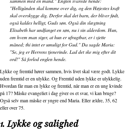
sammen med en mand." Englen svarede hende:
"Helligånden skal komme over dig, og den Højestes kraft
skal overskygge dig. Derfor skal det barn, der bliver født,
også kaldes helligt, Guds søn. Også din slægtning
Elisabeth har undfanget en søn, nu i sin alderdom. Hun,
om hvem man siger, at hun er ufrugtbar, er i sjette
måned; thi intet er umuligt for Gud." Da sagde Maria:
"Se, jeg er Herrens tjenerinde. Lad det ske mig efter dit
ord!" Så forlod englen hende.
Lykke og fremtid hører sammen, hvis livet skal være godt. Lykke
uden fremtid er en ulykke. Og Fremtid uden lykke er ulykkelig.
Hvordan får man en lykke og fremtid, når man er en ung kvinde
på 17? Måske evangeliet i dag giver os et svar, vi kan bruge?
Også selv man måske er yngre end Maria. Eller ældre, 35, 62
eller over 75.
1. Lykke og salighed