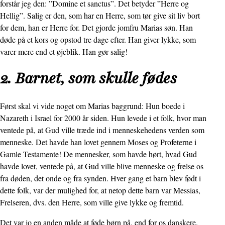
forstår jeg den: ”Domine et sanctus”. Det betyder ”Herre og
Hellig”. Salig er den, som har en Herre, som tør give sit liv bort
for dem, han er Herre for. Det gjorde jomfru Marias søn. Han
døde på et kors og opstod tre dage efter. Han giver lykke, som
varer mere end et øjeblik. Han gør salig!
2. Barnet, som skulle fødes
Først skal vi vide noget om Marias baggrund: Hun boede i
Nazareth i Israel for 2000 år siden. Hun levede i et folk, hvor man
ventede på, at Gud ville træde ind i menneske­hedens verden som
menneske. Det havde han lovet gennem Moses og Profeterne i
Gamle Testamente! De mennesker, som havde hørt, hvad Gud
havde lovet, ventede på, at Gud ville blive menneske og frelse os
fra døden, det onde og fra synden. Hver gang et barn blev født i
dette folk, var der mulighed for, at netop dette barn var Messias,
Frel­seren, dvs. den Herre, som ville give lykke og fremtid.
Det var jo en anden måde at føde børn på, end for os danskere.