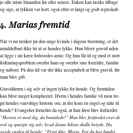
jo alle miste hinanden før eller senere. Enken kan tænke tilbage
og sige, at lykken var kort, også efter et langt og godt ægteskab.
4. Marias fremtid
Når vi nu tænker på den unge kvinde i dagens beretning, er det
umiddelbart ikke let at se hendes lykke. Hun bliver gravid uden
at ligge i sin kære forlovedes arme. Og hun får til og med et stort
forklaringsproblem overfor ham og overfor sine forældre, familie
og naboer. På den tid var det ikke acceptabelt at blive gravid, før
man blev gift.
Graviditeten i sig selv er ingen lykke for hende. Og fremtiden
kan blive meget kompli­ceret. Hvem i hendes familie vil mon tro
på hendes vanvittige historie om, at der kom en engel og talte til
hende? Evangeliet fortæller da også, at hun først blev forfærdet:
”Herren er med dig, du benådede!” Hun blev forfærdet over de
ord og spurgte sig selv, hvad denne hilsen skulle betyde. Da
sagde englen til hende: ”Frygt ikke, Maria. For du har fundet