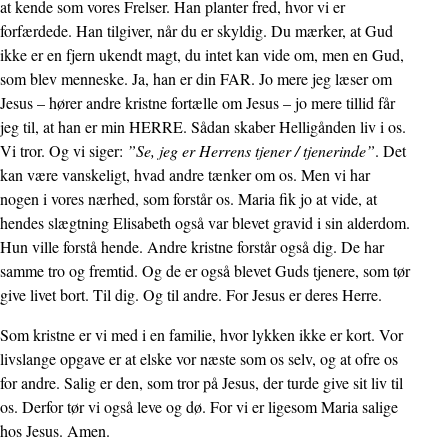
at kende som vores Frelser. Han planter fred, hvor vi er
forfærdede. Han tilgiver, når du er skyldig. Du mærker, at Gud
ikke er en fjern ukendt magt, du intet kan vide om, men en Gud,
som blev menneske. Ja, han er din FAR. Jo mere jeg læser om
Jesus – hører andre kristne fortælle om Jesus – jo mere tillid får
jeg til, at han er min HERRE. Sådan skaber Helligånden liv i os.
Vi tror. Og vi siger:
”Se, jeg er Herrens tjener / tjenerinde”
. Det
kan være vanskeligt, hvad andre tænker om os. Men vi har
nogen i vores nærhed, som forstår os. Maria fik jo at vide, at
hendes slægtning Elisabeth også var blevet gravid i sin alderdom.
Hun ville forstå hende. Andre kristne forstår også dig. De har
samme tro og fremtid. Og de er også blevet Guds tjenere, som tør
give livet bort. Til dig. Og til andre. For Jesus er deres Herre.
Som kristne er vi med i en familie, hvor lykken ikke er kort. Vor
livslange opgave er at elske vor næste som os selv, og at ofre os
for andre. Salig er den, som tror på Jesus, der turde give sit liv til
os. Derfor tør vi også leve og dø. For vi er ligesom Maria salige
hos Jesus. Amen.