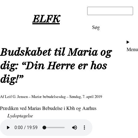
Gå
Søg
til
ELFK
hovedindhold
Ho
Budskabet til Maria og
Menu
dig: “Din Herre er hos
dig!”
Af
Leif G. Jensen
– Mariæ bebudelsesdag – Søndag, 7. april 2019
Prædiken ved Marias Bebudelse i Kbh og Aarhus
Lydoptagelse
Lydfil