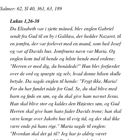
Salmer: 62, Sl 40, 361, 63, 189
Lukas 1,26-38
Da Elisabeth var i sjette måned, blev englen Gabriel
sendt fra Gud til en by i Galilæa, der hedder Nazaret, til
en jomfru, der var forlovet med en mand, som hed Josef
og var af Davids hus. Jomfruens navn var Maria. Og
englen kom ind til hende og hilste hende med ordene:
"Herren er med dig, du benådede!" Hun blev forfærdet
over de ord og spurgte sig selv, hvad denne hilsen skulle
betyde. Da sagde englen til hende: "Frygt ikke, Maria!
For du har fundet nåde for Gud. Se, du skal blive med
barn og føde en søn, og du skal give ham navnet Jesus.
Han skal blive stor og kaldes den Højestes søn, og Gud
Herren skal give ham hans fader Davids trone; han skal
være konge over Jakobs hus til evig tid, og der skal ikke
være ende på hans rige." Maria sagde til englen:
"Hvordan skal det gå til? Jeg har jo aldrig været