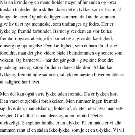
Når en kvinde og en mand holder meget af hinanden og lover
troskab til døden dem skiller, da er det en lykke, som vil vare, så
længe de lever. Og når de ligger sammen, da kan de sammen
give liv til et nyt menneske, som undfanges og fødes. Her er
lykke og fremtid forbundet. Barnet giver dem en stor fælles
fremtid-opgave: at sørge for barnet og at give det kærlighed,
omsorg og opdragelse. Den kærlighed, som et barn får af sine
forældre, man det give videre både i barndommen og senere som
voksen. Og barnet vil – når det går godt – give sine forældre
glæde og ære og sørge for dem i deres alderdom. Sådan kan
lykke og fremtid høre sammen, så lykken næsten bliver en følelse
af salighed her i livet.
Men der kan også være lykke uden fremtid. Da er lykken kort.
Den varer et øjeblik i forelske­lsen. Men rummer ingen fremtid i
sig, hvis den, man elsker og holder af, svigter, eller hvis man selv
svigter. Om lidt står man alene og uden fremtid. Det er
ulykkeligt. En splittet familie er en ulykke. På en måde er vi alle
sammen ramt af en sådan ikke-lykke, som jo er en u-lykke. Vi vil