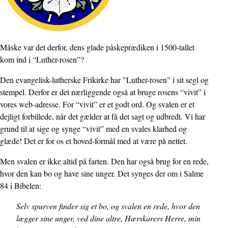
Brødtekst
Måske var det derfor, dens glade påskeprædiken i 1500-tallet
kom ind i “Luther-rosen”?
Den evangelisk-lutherske Frikirke har "Luther-rosen" i sit segl og
stempel. Derfor er det nærliggende også at bruge rosens “vivit” i
vores web-adresse. For “vivit” er et godt ord. Og svalen er et
dejligt forbillede, når det gælder at få det sagt og udbredt. Vi har
grund til at sige og synge “vivit” med en svales klarhed og
glæde! Det er for os et hoved-formål med at være på nettet.
Men svalen er ikke altid på farten. Den har også brug for en rede,
hvor den kan bo og have sine unger. Det synges der om i Salme
84 i Bibelen:
Selv spurven finder sig et bo, og svalen en rede, hvor den
lægger sine unger, ved dine altre, Hærskarers Herre, min