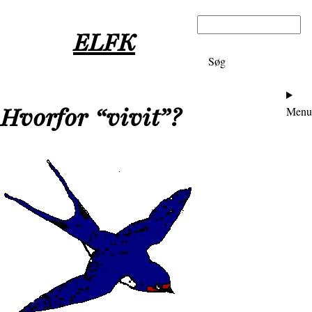
Gå
Søg
til
ELFK
hovedindhold
Ho
Hvorfor “vivit”?
Menu