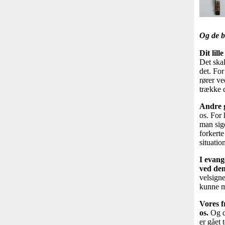
Og de b
Dit lil
Det skal
det. For
rører ve
trække 
Andre g
os. For 
man sige
forkert
situatio
I evang
ved de
velsigne
kunne ma
Vores f
os.
Og de
er gået 