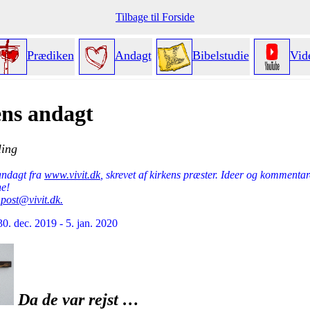
Tilbage til Forside
Prædiken
Andagt
Bibelstudie
Vid
ns andagt
ling
ndagt fra
www.vivit.dk
, skrevet af kirkens præster. Ideer og kommentar
e!
l
post@vivit.dk.
0. dec. 2019 - 5. jan. 2020
Da de var rejst …