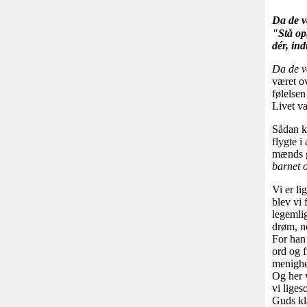
Da de va
"Stå op,
dér, ind
Da de va
været o
følelsen
Livet v
Sådan ka
flygte i
mænds g
barnet o
Vi er li
blev vi 
legemlig
drøm, ne
For han 
ord og f
menighe
Og her v
vi lige
Guds kla