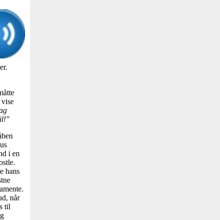
er.
måtte
 vise
tag
il!"
dåben
sus
nd i en
stle.
re hans
stne
tamente.
ud, når
 til
og