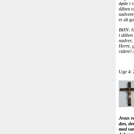
døde i v
dåben o
nadveren
er alt go
BØN: He
i dåben 
nadver, 
Herre, g
videre!
Uge 4: 
Jesus s
den, der
med van