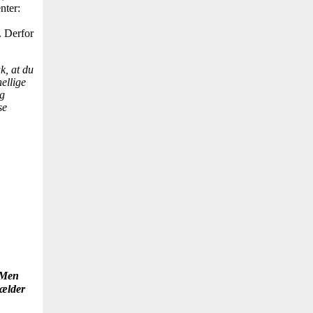
nter:
. Derfor
k, at du
hellige
Og
se
. Men
vælder