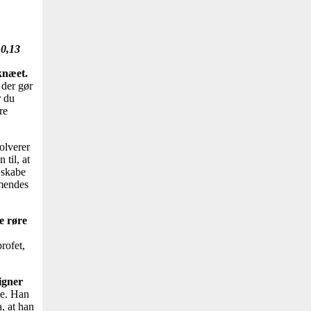
10,13
 knæet.
 der gør
r du
re
olverer
 til, at
 skabe
mmendes
le røre
rofet,
igner
ke. Han
a, at han