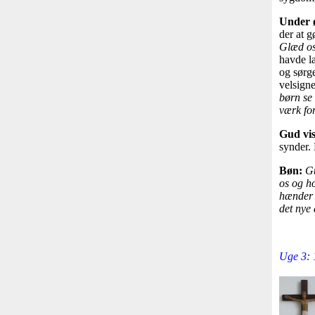
Under 
der at g
Glæd os 
havde l
og sørge
velsign
børn se
værk for
Gud vis
synder.
Bøn:
Gu
os og ho
hænder o
det nye
Uge 3: 