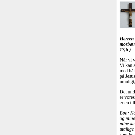
Herren 
morbært
17,6 )
Når vi 
Vi kan s
med håb.
på Jesus
umuligt,
Det unde
er vores
er en ti
Bøn: Kæ
og mine
mine kæ
utallig
som busc