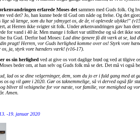
ørkenvandringen erfarede Moses det
sammen med Guds folk. Og hv
øre ved det? Jo, han kunne bede til Gud om nåde og frelse. Og det gjor
lige så længe, som du har ydmyget os, de år, vi oplevede ulykke!" (v15
ært, at Herren ikke svigter sit folk. Under ørkenvandringen gav han d
de for vand i 40 år. Men mange i folket var utilfredse og så det ikke s
else fra Gud. Derfor bad Moses:
Lad dine tjenere få dit værk at se, lad d
 din pragt! Herren, vor Guds herlighed komme over os! Styrk vore hæn
 os, ja, styrk vore hænders værk! (v16-17).
er os sin herlighed
ved at give os vort daglige brød og ved at tilgive o
 Moses beder om, at han selv og Guds folk må se det. Det må vi også b
d, lad os se dine velgerninger, dem, som du jo er i fuld gang med at 
s os og vil gøre i 2020. Gør os taknemmelige, så vi derved også får st
g bliver til velsignelse for vor næste, vor familie, vor menighed og vor
 år. Amen.
13. -19. januar 2020