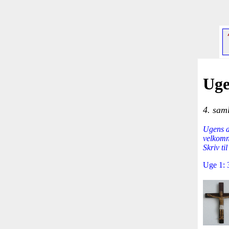
Uge
4. sam
Ugens a
velkomn
Skriv ti
Uge 1: 3