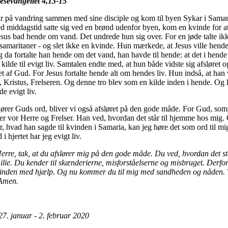
sevangeliet 4,13-15
ar på vandring sammen med sine disciple og kom til byen Sykar i Samar
ed middagstid satte sig ved en brønd udenfor byen, kom en kvinde for a
esus bad hende om vand. Det undrede hun sig over. For en jøde talte ik
samaritaner - og slet ikke en kvinde. Hun mærkede, at Jesus ville hende
 da fortalte han hende om det vand, han havde til hende: at det i hend
 kilde til evigt liv. Samtalen endte med, at hun både vidste sig afsløret o
 af Gud. For Jesus fortalte hende alt om hendes liv. Hun indså, at han 
 Kristus, Frelseren. Og denne tro blev som en kilde inden i hende. Og 
e evigt liv.
hører Guds ord, bliver vi også afsløret på den gode måde. For Gud, som
 er vor Herre og Frelser. Han ved, hvordan det står til hjemme hos mig.
r, hvad han sagde til kvinden i Samaria, kan jeg høre det som ord til m
 i hjertet har jeg evigt liv.
rre, tak, at du afslører mig på den gode måde. Du ved, hvordan det står
ilie. Du kender til skænderierne, misforståelserne og misbruget. Derfo
kvinden med hjælp. Og nu kommer du til mig med sandheden og nåden. 
Amen.
27. januar - 2. februar 2020