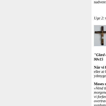
nadver
Uge 2: 
"Glæd o
90v15
Når vi 
eller at
ydmyger 
Moses 
«Vend t
morgenen
vi forfæ
overtræd
sygdom,