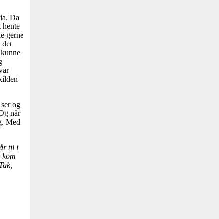
ia. Da
t hente
ke gerne
 det
e kunne
g
var
kilden
 ser og
 Og når
ig. Med
 til i
r kom
Tak,