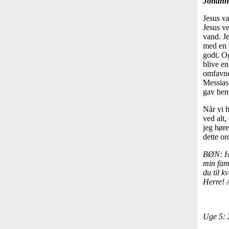
Johanne
Jesus v
Jesus v
vand. J
med en 
godt. Og
blive en
omfavnet
Messias,
gav hend
Når vi 
ved alt,
jeg høre
dette ord
BØN: He
min fam
du til 
Herre! 
Uge 5: 