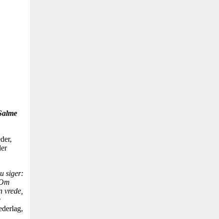
 Salme
eder,
der
u siger:
Om
n vrede,
e
ederlag,
.