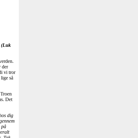
. (Luk
verden.
v der
i vi tror
 lige så
. Troen
us. Det
hos dig
u gennem
å på
eralt
k. Tak