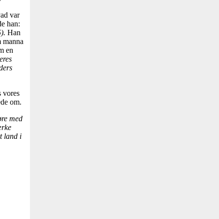
ad var
de han:
).
Han
em manna
om en
eres
ders
s vores
ede om.
gøre med
ærke
t land i