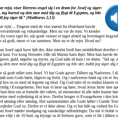
r rejst, viser Herrens engel sig i en drøm for Josef og siger:
 tag barnet og dets mor med dig og flygt til Egypten, og bliv
til jeg siger til.” (Matthæus 2,13)
r rejst ...
Dagene med de vise mænd fra Østerland havde
vervældende og vidunderlige. Men nu var de rejst. Vi kender
 fra vores eget liv, når gode venner er taget afsted og hverdagen begynd
ar så godt, mens vi var sammen. Men nu er de rejst. Hvad nu?
n Josef også have følt det, ikke mindst fordi han umiddelbart derefter 
 al hast. For kong Herodes ville slå Marias barn ihjel. Men han havde de
aver, guld, røgelse og myrra, og Gud talte til ham i en drøm.
"Stå op, 
g dets mor med dig og flygt til Egypten og bliv der, indtil jeg siger dig t
ge så godt stillet som Josef. Vi har Guds gaver: Dåben og Nadveren. I 
født som Guds børn, tilgivet og frelst. Og i nadverens brød og vin er Je
t hos os os med sit legeme og blod. Og Gud taler til os endnu klarere e
mlig i Evangelierne. Her kan vi læse og høre, hvad Jesus lærte sine apo
bad dem om at fortælle det videre, så mennesker til alle tider kunne hø
relse med vejledning til at leve. Derfor bruger vi Evangelierne i den kri
d søndag efter søndag. Her sammenfattes alle Guds løfter i Gamle Tes
ejleder Gud os. Derfor er vi ikke alene. Og vi har håb og vished fra G
som Josef møder modgang og vanskelige udfordringer. Da må vi holde os
re vilje i de 10 bud, og klynge os til frelsens gave, som vi får i dåben 