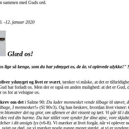
en sammen med Guds ord.
6. -12. januar 2020
Glæd os!
s lige så længe, som du har ydmyget os, de år, vi oplevede ulykke!"
bliver ydmyget og livet er svært
, tænker vi måske, at det er tilfældigh
 Gud har forladt os. Men der er også en anden mulighed: at det er Gud, 
os for at velsigne os.
skrev om det
i Salme 90:
Du lader mennesket vende tilbage til støvet, d
ilbage, I mennesker!»
(Sl 90v3). Og han beskrev, hvordan livet visner:
 blomstrer det og gror, om aftenen er det vissent og tørt. Vi går til i di
rdes ved din harme. Du har stillet vore synder for dine øjne, vore skjult
elser i dit ansigts lys
(v6-8). Vi mærker at livet forgår, når vi oplever n
 svigt og død, og vi mærker nogle gange meget stærkt, at vi er syndere