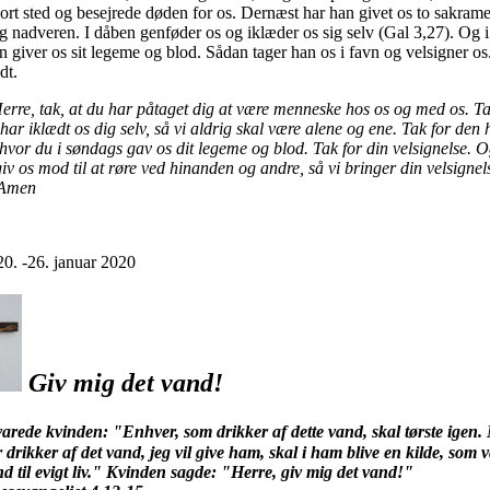
ort sted og besejrede døden for os. Dernæst har han givet os to sakrame
g nadveren. I dåben genføder os og iklæder os sig selv (Gal 3,27). Og i
 giver os sit legeme og blod. Sådan tager han os i favn og velsigner os
dt.
rre, tak, at du har påtaget dig at være menneske hos os og med os. Ta
har iklædt os dig selv, så vi aldrig skal være alene og ene. Tak for den 
hvor du i søndags gav os dit legeme og blod. Tak for din velsignelse. 
iv os mod til at røre ved hinanden og andre, så vi bringer din velsignel
 Amen
20. -26. januar 2020
Giv mig det vand!
varede kvinden: "Enhver, som drikker af dette vand, skal tørste igen
 drikker af det vand, jeg vil give ham, skal i ham blive en kilde, som 
d til evigt liv." Kvinden sagde: "Herre, giv mig det vand!"