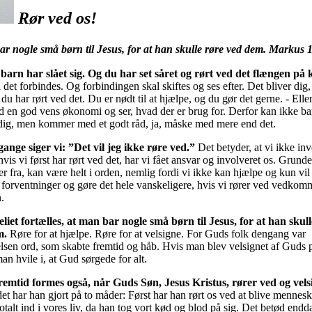
Rør ved os!
ar nogle små børn til Jesus, for at han skulle røre ved dem. Markus 
le barn har slået sig. Og du har set såret og rørt ved det flængen på
 det forbindes. Og forbindingen skal skiftes og ses efter. Det bliver dig,
 du har rørt ved det. Du er nødt til at hjælpe, og du gør det gerne. - Elle
d en god vens økonomi og ser, hvad der er brug for. Derfor kan ikke ba
dig, men kommer med et godt råd, ja, måske med mere end det.
ange siger vi: ”Det vil jeg ikke røre ved.”
Det betyder, at vi ikke inv
hvis vi først har rørt ved det, har vi fået ansvar og involveret os. Grunden
r fra, kan være helt i orden, nemlig fordi vi ikke kan hjælpe og kun vil
e forventninger og gøre det hele vanskeligere, hvis vi rører ved vedko
n.
eliet fortælles, at man bar nogle små børn til Jesus, for at han skul
m.
Røre for at hjælpe. Røre for at velsigne. For Guds folk dengang var
lsen ord, som skabte fremtid og håb. Hvis man blev velsignet af Guds p
n hvile i, at Gud sørgede for alt.
remtid formes også, når Guds Søn, Jesus Kristus, rører ved og vels
t har han gjort på to måder: Først har han rørt os ved at blive mennes
totalt ind i vores liv, da han tog vort kød og blod på sig. Det betød endd