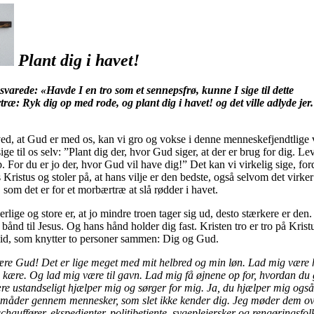
Plant dig i havet!
svarede: «Havde I en tro som et sennepsfrø, kunne I sige til dette
ræ: Ryk dig op med rode, og plant dig i havet! og det ville adlyde jer
ved, at Gud er med os, kan vi gro og vokse i denne menneskefjendtlige 
ige til os selv: ”Plant dig der, hvor Gud siger, at der er brug for dig. Le
 For du er jo der, hvor Gud vil have dig!” Det kan vi virkelig sige, ford
 Kristus og stoler på, at hans vilje er den bedste, også selvom det virker
 som det er for et morbærtræ at slå rødder i havet.
rlige og store er, at jo mindre troen tager sig ud, desto stærkere er den
 bånd til Jesus. Og hans hånd holder dig fast. Kristen tro er tro på Krist
llid, som knytter to personer sammen: Dig og Gud.
re Gud! Det er lige meget med mit helbred og min løn. Lad mig være 
 kære. Og lad mig være til gavn. Lad mig få øjnene op for, hvordan d
re ustandseligt hjælper mig og sørger for mig. Ja, du hjælper mig ogs
e måder gennem mennesker, som slet ikke kender dig. Jeg møder dem ov
hauffører, ekspedienter, politibetjente, sygeplejersker og rengøringsfol