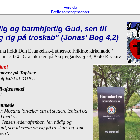
Forside
Fællesarrangementer
ig og barmhjertig Gud, sen til
g rig på troskab" (Jonas' Bog 4,2)
ema holdt Den Evangelisk-Lutherske Frikirke kirkemøde /
 juni 2024
i Gratiakirken på Skejbygårdsvej 23, 8240 Risskov.
juni
Samvær på Topkær
lf ledet af KOK. .
ill-aftensmad
t.
tenmøde
an Mocanu fortæller om at studere teologi og
d med os.
. Jensen leder aftenbøn "en nådig og
d, sen til vrede og rig på troskab, og som
ken".