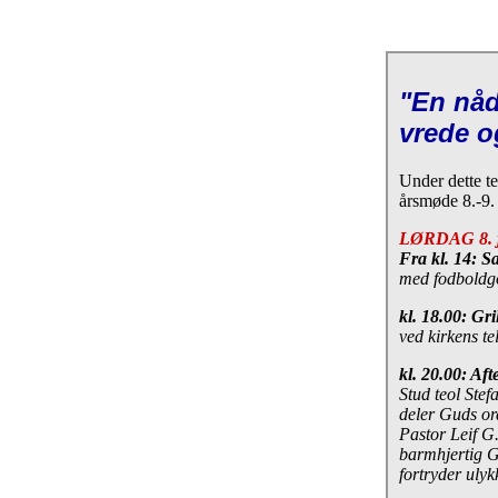
"En nåd
vrede o
Under dette t
årsmøde 8.-9.
LØRDAG 8. 
Fra kl. 14: 
med fodboldgo
kl. 18.00: Gr
ved kirkens tel
kl. 20.00: Af
Stud teol Stef
deler Guds or
Pastor Leif G
barmhjertig Gu
fortryder ulyk