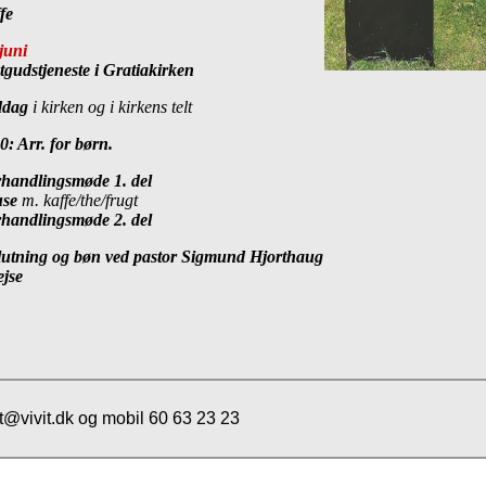
fe
juni
stgudstjeneste i Gratiakirken
iddag
i kirken og i kirkens telt
0: Arr. for børn.
rhandlingsmøde 1. del
use
m. kaffe/the/frugt
rhandlingsmøde 2. del
slutning og bøn ved pastor Sigmund Hjorthaug
ejse
t@vivit.dk og mobil 60 63 23 23