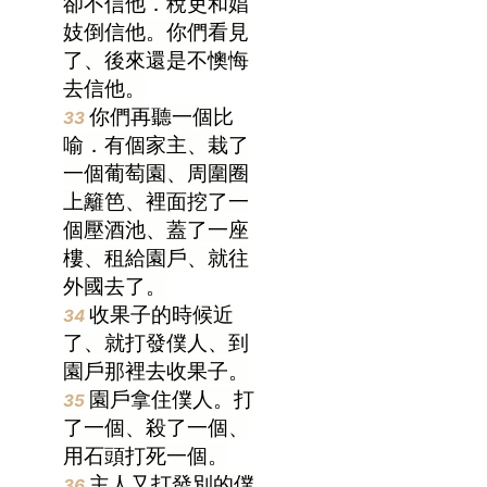
卻不信他．稅吏和娼
妓倒信他。你們看見
了、後來還是不懊悔
去信他。
你們再聽一個比
33
喻．有個家主、栽了
一個葡萄園、周圍圈
上籬笆、裡面挖了一
個壓酒池、蓋了一座
樓、租給園戶、就往
外國去了。
收果子的時候近
34
了、就打發僕人、到
園戶那裡去收果子。
園戶拿住僕人。打
35
了一個、殺了一個、
用石頭打死一個。
主人又打發別的僕
36