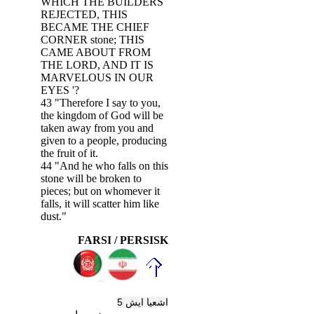
WHICH THE BUILDERS
REJECTED, THIS
BECAME THE CHIEF
CORNER stone; THIS
CAME ABOUT FROM
THE LORD, AND IT IS
MARVELOUS IN OUR
EYES '?
43 "Therefore I say to you,
the kingdom of God will be
taken away from you and
given to a people, producing
the fruit of it.
44 "And he who falls on this
stone will be broken to
pieces; but on whomever it
falls, it will scatter him like
dust."
FARSI / PERSISK
اشعيا ايش 5