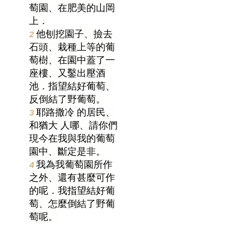
萄園、在肥美的山岡
上．
他刨挖園子、撿去
2
石頭、栽種上等的葡
萄樹、在園中蓋了一
座樓、又鑿出壓酒
池．指望結好葡萄、
反倒結了野葡萄。
耶路撒冷
的居民、
3
和
猶大
人哪、請你們
現今在我與我的葡萄
園中、斷定是非。
我為我葡萄園所作
4
之外、還有甚麼可作
的呢．我指望結好葡
萄、怎麼倒結了野葡
萄呢。