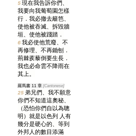
現在我告訴你們、
5
我要向我葡萄園怎樣
行．我必撤去籬笆、
使他被吞滅、拆毀牆
垣、使他被踐踏．
我必使他荒廢、不
6
再修理、不再鋤刨．
荊棘蒺藜倒要生長．
我也必命雲不降雨在
其上。
羅馬書 11 章
[Cantonese]
弟兄們、我不願意
25
你們不知道這奧秘、
（恐怕你們自以為聰
明）就是
以色列
人有
幾分是硬心的、等到
外邦人的數目添滿