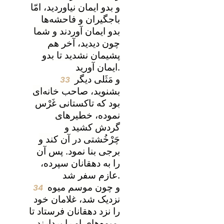
و بدو ایمان نیاوردید، امّا
باجگیران و فاحشه‌ها
بدو ایمان آوردند و شما
چون دیدید، آخر هم
پشیمان نشدید تا بدو
ایمان آورید.
و مَثَلی دیگر
33
بشنوید، صاحب خانه‌ای
بود که تاکستانی غَرْس
نموده، خطیرهای
گردش کشید و
چَرْخُشتی در آن کند و
برجی بنا نمود. پس آن
را به دهقانان سپرده،
عازم سفر شد.
و چون موسم میوه
34
نزدیک شد، غلامان خود
را نزد دهقانان فرستاد تا
میوه‌های او را بردارند.