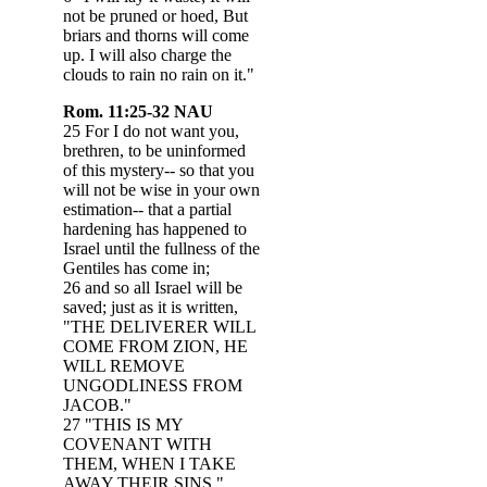
not be pruned or hoed, But
briars and thorns will come
up. I will also charge the
clouds to rain no rain on it."
Rom. 11:25-32 NAU
25 For I do not want you,
brethren, to be uninformed
of this mystery-- so that you
will not be wise in your own
estimation-- that a partial
hardening has happened to
Israel until the fullness of the
Gentiles has come in;
26 and so all Israel will be
saved; just as it is written,
"THE DELIVERER WILL
COME FROM ZION, HE
WILL REMOVE
UNGODLINESS FROM
JACOB."
27 "THIS IS MY
COVENANT WITH
THEM, WHEN I TAKE
AWAY THEIR SINS."