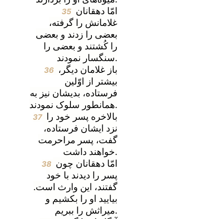
امّا دهقانان
35
غلامانش را گرفته،
بعضی را زدند و بعضی
را کُشتند و بعضی را
سنگسار نمودند.
باز غلامان دیگر،
36
بیشتر از اوّلین
فرستاده، بدیشان نیز به
همانطور سلوک نمودند.
بالاخره پسر خود را
37
نزد ایشان فرستاده،
گفت، پسر مراحرمت
خواهند داشت.
امّا دهقانان چون
38
پسر را دیدند با خود
گفتند، این وارث است.
بیایید او را بکشیم و
میراثش را ببریم.