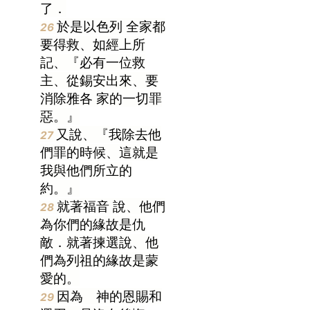
了．
於是
以色列
全家都
26
要得救、如經上所
記、『必有一位救
主、從錫安出來、要
消除
雅各
家的一切罪
惡。』
又說、『我除去他
27
們罪的時候、這就是
我與他們所立的
約。』
就著
福音
說、他們
28
為你們的緣故是仇
敵．就著揀選說、他
們為列祖的緣故是蒙
愛的。
因為 神的恩賜和
29