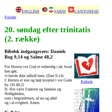
ENGLISH
FARSI
CANTONESE
Forside
20. søndag efter trinitatis
(2. række)
Bibelsk indgangsvers: Daniels
Bog 9,14 og Salme 48,2
For Herren vor Gud er retfærdig i alt, hvad
han gør;
vi havde ikke adlydt ham. (Dan 9,14)
I: Herren er stor og højt lovprist i vor Guds
Kirkeår
by. (Sl 48,2)
II: Ære være Faderen og Sønnen og
Helligånden,
som i begyndelsen, så nu og altid
og i al evighed. Amen.