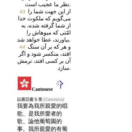
نظر ما عجیب است.
از این جهت شما را
43
می‌گویم که ملکوت خدا
از شما گرفته شده، به
امّتی که میوهاش را
بیاورند، عطا خواهد شد.
و هر که بر آن سنگ
44
افتد، منکسر شود و اگر
آن بر کسی افتد، نرمش
سازد.
Cantonese
以賽亞書 5 章
[Cantonese]
我要為我所親愛的唱
歌、是我所愛者的
歌、論他葡萄園的
事。我所親愛的有葡