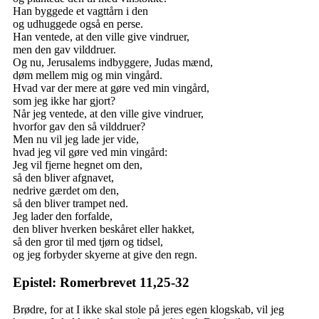
Han byggede et vagttårn i den
og udhuggede også en perse.
Han ventede, at den ville give vindruer,
men den gav vilddruer.
Og nu, Jerusalems indbyggere, Judas mænd,
døm mellem mig og min vingård.
Hvad var der mere at gøre ved min vingård,
som jeg ikke har gjort?
Når jeg ventede, at den ville give vindruer,
hvorfor gav den så vilddruer?
Men nu vil jeg lade jer vide,
hvad jeg vil gøre ved min vingård:
Jeg vil fjerne hegnet om den,
så den bliver afgnavet,
nedrive gærdet om den,
så den bliver trampet ned.
Jeg lader den forfalde,
den bliver hverken beskåret eller hakket,
så den gror til med tjørn og tidsel,
og jeg forbyder skyerne at give den regn.
Epistel: Romerbrevet 11,25-32
Brødre, for at I ikke skal stole på jeres egen klogskab, vil jeg