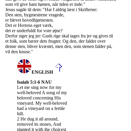
som vil give ham høsten, når tiden er inde."
Jesus sagde til dem: "Har I aldrig læst i Skrifterne:
Den sten, bygmestrene vragede,
er blevet hovedhjørnesten.
Det er Herrens eget værk,
det er underfuldt for vore øjne?
Derfor siger jeg jer: Guds rige skal tages fra jer og gives til
et folk, som bærer dets frugter. Og den, der falder over
denne sten, bliver kvæstet, men den, som stenen falder på,
vil den knuse."
ENGLISH
Isaiah 5:1-6 NAU
Let me sing now for my
well-beloved A song of my
beloved concerning His
vineyard. My well-beloved
had a vineyard on a fertile
hill.
2 He dug it all around,
removed its stones, And
planted it with the choicest