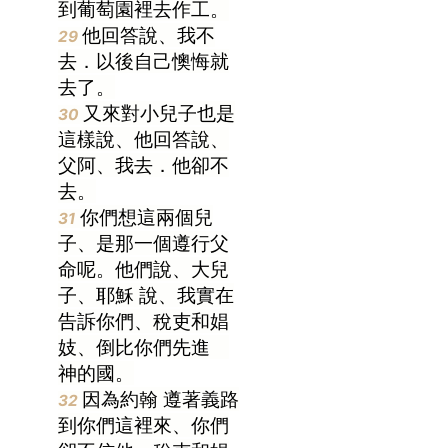
到葡萄園裡去作工。
他回答說、我不
29
去．以後自己懊悔就
去了。
又來對小兒子也是
30
這樣說、他回答說、
父阿、我去．他卻不
去。
你們想這兩個兒
31
子、是那一個遵行父
命呢。他們說、大兒
子、
耶穌
說、我實在
告訴你們、稅吏和娼
妓、倒比你們先進
神的國。
因為
約翰
遵著義路
32
到你們這裡來、你們