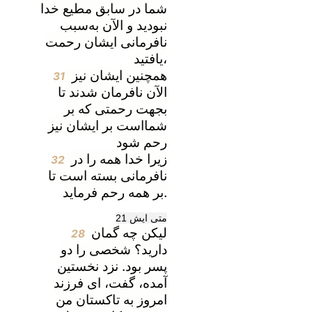
شما در سابق مطیع خدا
نبودید و الآن به‌سبب
نافرمانی ایشان رحمت
یافتید،
همچنین ایشان نیز
31
الآن نافرمان شدند تا
بجهت رحمتی که بر
شمااست بر ایشان نیز
رحم شود
زیرا خدا همه را در
32
نافرمانی بسته است تا
بر همه رحم فرماید.
متی ايش 21
لیکن چه گمان
28
دارید؟ شخصی را دو
پسر بود. نزد نخستین
آمده، گفت، ای فرزند
امروز به تاکستان من