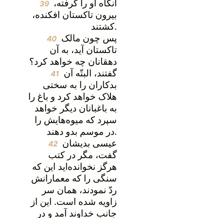
آنگاه او را گرفته،
39
بیرون تاکستان افکنده،
کشتند.
پس چون مالک
40
تاکستان آید، به آن
دهقانان چه خواهد کرد؟
گفتند، البتّه آن
41
بدکاران را به سختی
هلاک خواهد کرد و باغ را
به باغبانان دیگر خواهد
سپرد که میوه‌هایش را
در موسم بدو دهند.
عیسی بدیشان
42
گفت، مگر در کتب
هرگز نخوانده‌اید این که
سنگی را که معمارانش
ردّ نمودند، همان سر
زاویه شده است. این از
جانب خداوند آمد و در