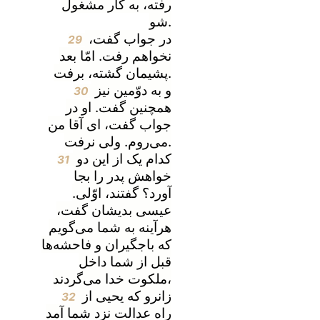
رفته، به کار مشغول
شو.
در جواب گفت،
29
نخواهم رفت. امّا بعد
پشیمان گشته، برفت.
و به دوّمین نیز
30
همچنین گفت. او در
جواب گفت، ای آقا من
می‌روم. ولی نرفت.
کدام یک از این دو
31
خواهش پدر را بجا
آورد؟ گفتند، اوّلی.
عیسی بدیشان گفت،
هرآینه به شما می‌گویم
که باجگیران و فاحشه‌ها
قبل از شما داخل
ملکوت خدا می‌گردند،
زانرو که یحیی از
32
راه عدالت نزد شما آمد