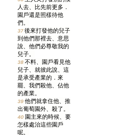
人去、比先前更多．
園戶還是照樣待他
們。
後來打發他的兒子
37
到他們那裡去、意思
說、他們必尊敬我的
兒子。
不料、園戶看見他
38
兒子、就彼此說、這
是承受產業的．來
罷、我們殺他、佔他
的產業。
他們就拿住他、推
39
出葡萄園外、殺了。
園主來的時候、要
40
怎樣處治這些園戶
呢。