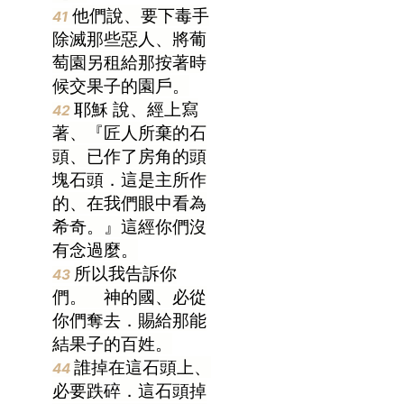
他們說、要下毒手
41
除滅那些惡人、將葡
萄園另租給那按著時
候交果子的園戶。
耶穌
說、經上寫
42
著、『匠人所棄的石
頭、已作了房角的頭
塊石頭．這是主所作
的、在我們眼中看為
希奇。』這經你們沒
有念過麼。
所以我告訴你
43
們。 神的國、必從
你們奪去．賜給那能
結果子的百姓。
誰掉在這石頭上、
44
必要跌碎．這石頭掉