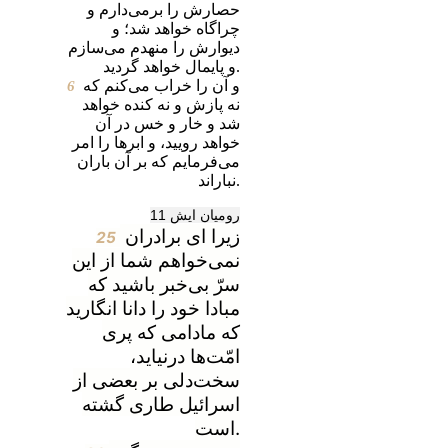
حصارش‌ را برمی‌دارم‌ و
چراگاه‌ خواهد شد؛ و
دیوارش‌ را منهدم‌ می‌سازم‌
و پایمال‌ خواهد گردید.
6
و آن‌ را خراب‌ می‌كنم‌ كه‌
نه‌ پازش‌ و نه‌ كنده‌ خواهد
شد و خار و خس‌ در آن‌
خواهد رویید، و ابرها را امر
می‌فرمایم‌ كه‌ بر آن‌ باران‌
نباراند.
روميان ايش 11
زیرا ای برادران
25
نمی‌خواهم شما از این
سرّ بی‌خبر باشید که
مبادا خود را دانا انگارید
که مادامی که پری
امّت‌ها درنیاید،
سخت‌دلی بر بعضی از
اسرائیل طاری گشته
است.