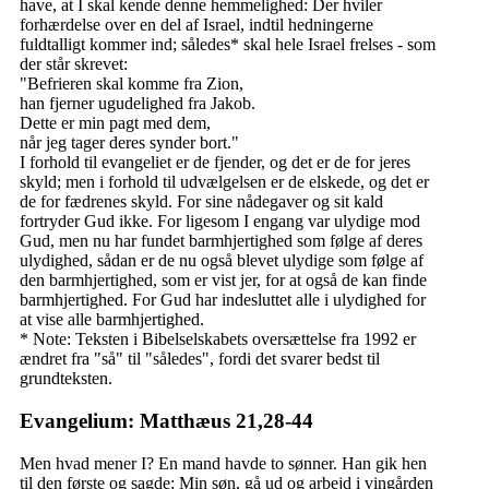
have, at I skal kende denne hemmelighed: Der hviler
forhærdelse over en del af Israel, indtil hedningerne
fuldtalligt kommer ind; således* skal hele Israel frelses - som
der står skrevet:
"Befrieren skal komme fra Zion,
han fjerner ugudelighed fra Jakob.
Dette er min pagt med dem,
når jeg tager deres synder bort."
I forhold til evangeliet er de fjender, og det er de for jeres
skyld; men i forhold til udvælgelsen er de elskede, og det er
de for fædrenes skyld. For sine nådegaver og sit kald
fortryder Gud ikke. For ligesom I engang var ulydige mod
Gud, men nu har fundet barmhjertighed som følge af deres
ulydighed, sådan er de nu også blevet ulydige som følge af
den barmhjertighed, som er vist jer, for at også de kan finde
barmhjertighed. For Gud har indesluttet alle i ulydighed for
at vise alle barmhjertighed.
* Note: Teksten i Bibelselskabets oversættelse fra 1992 er
ændret fra "så" til "således", fordi det svarer bedst til
grundteksten.
Evangelium: Matthæus 21,28-44
Men hvad mener I? En mand havde to sønner. Han gik hen
til den første og sagde: Min søn, gå ud og arbejd i vingården