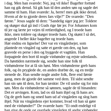
i dag. Men han svarede: Nej, jeg vil ikke! Bagefter fortrød
han og gik derud. Så gik han til den anden søn og sagde det
samme til ham. Han svarede: Ja, herre! men gik ikke derud.
Hvem af de to gjorde deres fars vilje?" De svarede: "Den
første." Jesus sagde til dem: "Sandelig siger jeg jer: Toldere
og skøger skal gå ind i Guds rige før jer. For Johannes kom
til jer og lærte jer vejen til retfærdighed, og I troede ham
ikke, men toldere og skøger troede ham. Og skønt I så det,
angrede I heller ikke bagefter og troede ham.
Hør endnu en lignelse! Der var en vingårdsejer, som
plantede en vingård og satte et gærde om den, og han
gravede en perse i den og byggede et vagttårn. Han
forpagtede den bort til nogle vinbønder og rejste udenlands.
Da høsttiden nærmede sig, sendte han sine folk til
vinbønderne for at få sin høst. Men vinbønderne greb hans
folk, og én pryglede de, en anden dræbte de, og en tredje
stenede de. Han sendte nogle andre folk, flere end første
gang, men de gjorde det samme ved dem. Til sidst sendte
han sin søn til dem, for han tænkte: De vil undse sig for min
søn. Men da vinbønderne så sønnen, sagde de til hinanden:
Det er arvingen. Kom, lad os slå ham ihjel og få hans arv.
Og de greb ham og smed ham ud af vingården og slog ham
ihjel. Når nu vingårdens ejer kommer, hvad vil han så gøre
med de vinbønder?" De svarede ham: "Et ondt endeligt vil
han give de onde og overlade vingården til andre vinbønder,