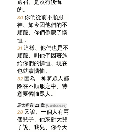
選召、是沒有後悔
的。
你們從前不順服
30
神、如今因他們的不
順服、你們倒蒙了憐
恤．
這樣、他們也是不
31
順服、叫他們因著施
給你們的憐恤、現在
也就蒙憐恤。
因為 神將眾人都
32
圈在不順服之中、特
意要憐恤眾人。
馬太福音 21 章
[Cantonese]
又說、一個人有兩
28
個兒子、他來對大兒
子說、我兒、你今天