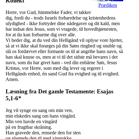
Kollekt
Prædiken
Herre, vor Gud, himmelske Fader, vi takker
dig, fordi du - trods Israels forhærdelse og kristenhedens
ulydighed - ikke fortryder dine nådegaver og dit kald, men
har indsat den Jesus, som vi vragede, til hovedhjørnesten,
for at du kan forbarme dig over alle.
Vi beder dig, at du ved din Helligånd vil oplyse vore hjerter,
så at vi ikke skal forarges på din Søns ringhed og snuble og
slå os fordærvet eller formaste os til at angribe hans navn, så
han skal knuse os, men at vi til det sidste må bevares i det
navn, som du har givet ham - ved din enbårne Søn, Jesus
Kristus, vor Herre, som med dig lever og regerer i
Helligånds enhed, én sand Gud fra evighed og til evighed.
Amen.
Læsning fra Det gamle Testamente: Esajas
5,1-6*
Jeg vil synge en sang om min ven,
min elskedes sang om hans vingård.
Min ven havde en vingård
på en frugtbar skråning.
Han gravede den, rensede den for sten
og plantede den til med vinstokke.