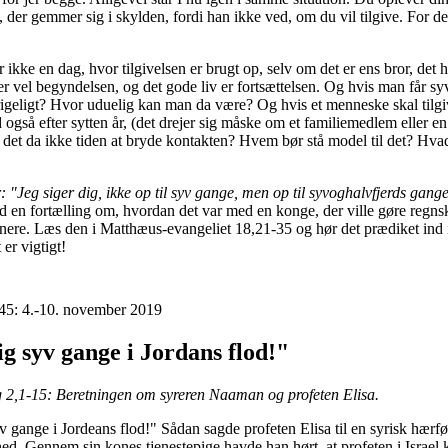
der gemmer sig i skylden, fordi han ikke ved, om du vil tilgive. For det
kke en dag, hvor tilgivelsen er brugt op, selv om det er ens bror, det
er vel begyndelsen, og det gode liv er fortsættelsen. Og hvis man får sy
 rigeligt? Hvor uduelig kan man da være? Og hvis et menneske skal tilgi
også efter sytten år, (det drejer sig måske om et familiemedlem eller 
 det da ikke tiden at bryde kontakten? Hvem bør stå model til det? Hvad
: "Jeg siger dig, ikke op til syv gange, men op til syvoghalvfjerds gang
 en fortælling om, hvordan det var med en konge, der ville gøre regns
nere. Læs den i Matthæus-evangeliet 18,21-35 og hør det prædiket ind i 
er vigtigt!
45: 4.-10. november 2019
g syv gange i Jordans flod!"
2,1-15: Beretningen om syreren Naaman og profeten Elisa.
 gange i Jordeans flod!" Sådan sagde profeten Elisa til en syrisk hærfø
hed. Gennem sin kones tjenestepige havde han hørt, at profeten i Israel