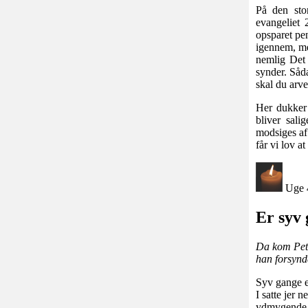
På den sto
evangeliet 
opsparet pen
igennem, men
nemlig Det 
synder. Såda
skal du arv
Her dukker 
bliver sal
modsiges af 
får vi lov at
Uge 
Er syv
Da kom Pete
han forsynd
Syv gange er
I satte jer 
ydmygende f