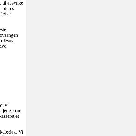
 til at synge
 i deres
Det er
este
 Lovsangen
m Jesus.
ave!
di vi
hjerte, som
kasseret et
skabsdag. Vi