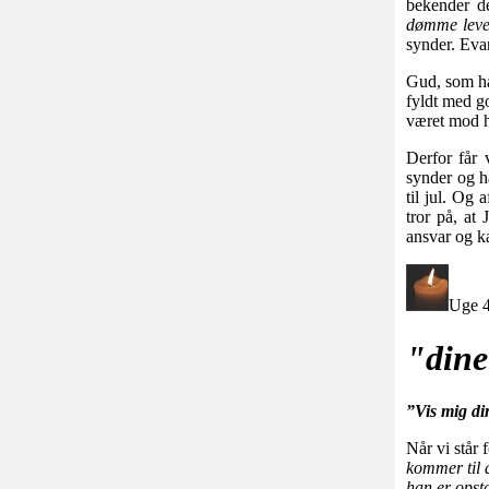
bekender d
dømme leve
synder. Eva
Gud, som har
fyldt med go
været mod hi
Derfor får 
synder og ha
til jul. Og
tror på, at 
ansvar og k
Uge 4
"dine
”Vis mig di
Når vi står 
kommer til d
han er ops