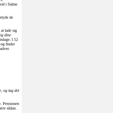
vid i Salme
etyde de
at lade sig
ig dine
ndage. I 52
 og finder
nadver.
e, og tag det
e. Pensionen
være sådan.