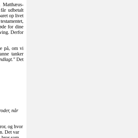
i Matthæus-
får udbetalt
aret op livet
 testamentet,
øde for dine
rving. Derfor
se på, om vi
anne tanker
undlagt."
Det
roder, når
ror, og hvor
n. Det var
n bror som