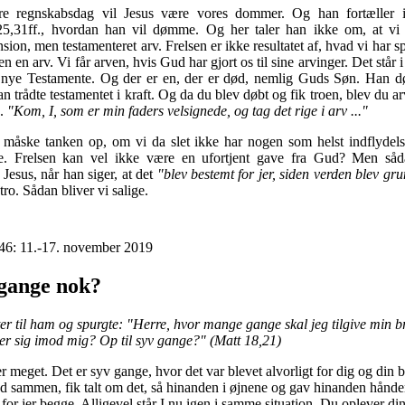
re regnskabsdag vil Jesus være vores dommer. Og han fortæller 
25,31ff., hvordan han vil dømme. Og her taler han ikke om, at vi 
sion, men testamenteret arv. Frelsen er ikke resultatet af, hvad vi har sp
 en arv. Vi får arven, hvis Gud har gjort os til sine arvinger. Det står i
nye Testamente. Og der er en, der er død, nemlig Guds Søn. Han d
n trådte testamentet i kraft. Og da du blev døbt og fik troen, blev du a
e.
"Kom, I, som er min faders velsignede, og tag det rige i arv ..."
måske tanken op, om vi da slet ikke har nogen som helst indflydel
ige. Frelsen kan vel ikke være en ufortjent gave fra Gud? Men såd
Jesus, når han siger, at det
"blev bestemt for jer, siden verden blev gr
 tro. Sådan bliver vi salige.
46: 11.-17. november 2019
 gange nok?
r til ham og spurgte: "Herre, hvor mange gange skal jeg tilgive min b
er sig imod mig? Op til syv gange?" (Matt 18,21)
 meget. Det er syv gange, hvor det var blevet alvorligt for dig og din b
ned sammen, fik talt om det, så hinanden i øjnene og gav hinanden hånde
or jer begge. Alligevel står I nu igen i samme situation. Du oplever di