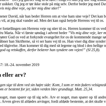
 usikker. Og jeg er tør ikke stole på mig selv. Derfor beder jeg med Da
vis mig dine veje, og lær mig dine stier!”
ner David, når han beder Herren om at vise ham sine veje? Det kan b
 vil, at jeg skal vandre ad. Men det kan også betyde Herrens vej til os.
r fortællingen om Herrens veje og stier til os. Herren kommer til os ved 
ru Maria. Når vi første søndag i advent beder
”Vis mig dine veje, lær m
hører Gud os ved at forkynde evangeliet for os de kommende mange sø
bner han Skrifterne, så vi ser hans vej til os. Han viser dig dine synder
med tilgivelse. Han kommer til dig med sit legeme og blod i den hellige 
god og retskaffen, derfor belærer han syndere om vejen!” (Sl 25,8).
7: 18.-24. november 2019
 eller arv?
en sige til dem ved sin højre side: Kom, I som er min faders velsigned
som er bestemt for jer, siden verden blev grundlagt. Matt. 25,34.
noget, man sparer op til sig selv. Arv er noget, man sparer op til andr
. Arven gives til afdødes arvinger, fordi afdøde bestemte, at det skulle 