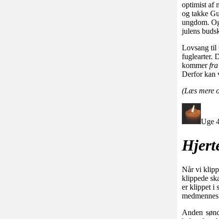
optimist af 
og takke Gu
ungdom. Og 
julens buds
Lovsang til 
fuglearter.
kommer
fra
Derfor kan v
(Læs mere 
Uge 4
Hjert
Når vi klipp
klippede sk
er klippet i
medmenneske
Anden sønda