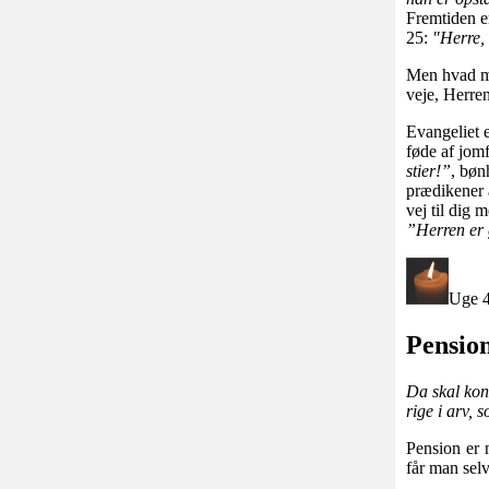
Fremtiden er
25:
"
Herre, 
Men hvad me
veje, Herren
Evangeliet e
føde af jomf
stier!”
, bøn
prædikener å
vej til dig 
”Herren er 
Uge 4
Pension
Da skal kong
rige i arv, 
Pension er 
får man selv