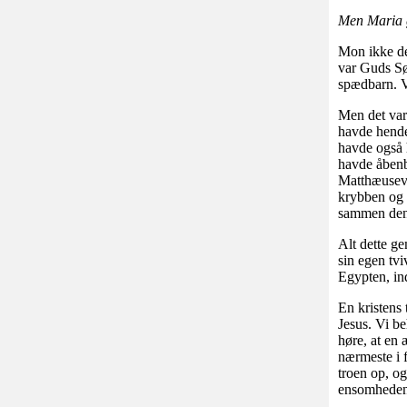
Men Maria g
Mon ikke de
var Guds Sø
spædbarn. V
Men det var 
havde hende
havde også 
havde åbenb
Matthæuseva
krybben og 
sammen den 
Alt dette g
sin egen tvi
Egypten, in
En kristens 
Jesus. Vi be
høre, at en 
nærmeste i 
troen op, og
ensomheden,