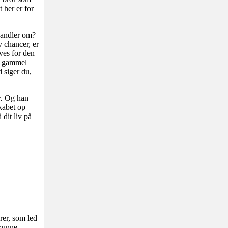
 her er for
 handler om?
v chancer, er
ves for den
en gammel
 siger du,
e.
Og han
kabet op
dit liv på
rer, som led
 kunne