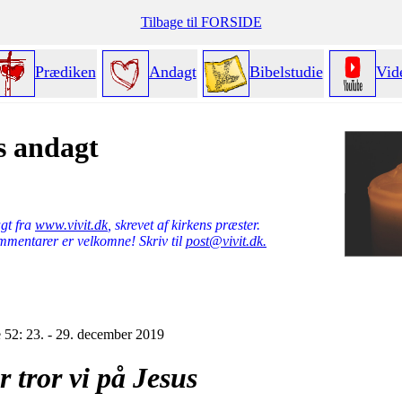
Tilbage til FORSIDE
Prædiken
Andagt
Bibelstudie
Vid
s andagt
gt fra
www.vivit.dk
, skrevet af kirkens præster.
mmentarer er velkomne! Skriv til
post@vivit.dk.
 52: 23. - 29. december 2019
r tror vi på Jesus