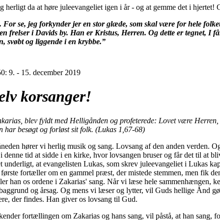
g herligt da at høre juleevangeliet igen i år - og at gemme det i hjertet! 
 For se, jeg forkynder jer en stor glæde, som skal være for hele folket
 en frelser i Davids by. Han er Kristus, Herren. Og dette er tegnet, I får
n, svøbt og liggende i en krybbe.”
0: 9. - 15. december 2019
selv korsanger!
akarias, blev fyldt med Helligånden og profeterede: Lovet være Herren, 
 har besøgt og forløst sit folk. (Lukas 1,67-68)
åneden hører vi herlig musik og sang. Lovsang af den anden verden. 
i denne tid at sidde i en kirke, hvor lovsangen bruser og får det til at bli
t underligt, at evangelisten Lukas, som skrev juleevangeliet i Lukas kap
t første fortæller om en gammel præst, der mistede stemmen, men fik de
ller han os ordene i Zakarias' sang. Når vi læse hele sammenhængen, ke
aggrund og årsag. Og mens vi læser og lytter, vil Guds hellige Ånd gør
re, der findes. Han giver os lovsang til Gud.
ender fortællingen om Zakarias og hans sang, vil påstå, at han sang, fo