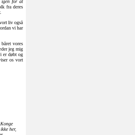
 igen for at
olk fra deres
.
vort liv også
vordan vi har
 båret vores
læder jeg mig
i er døbt og
viser os vort
n Konge
ikke her,
r.