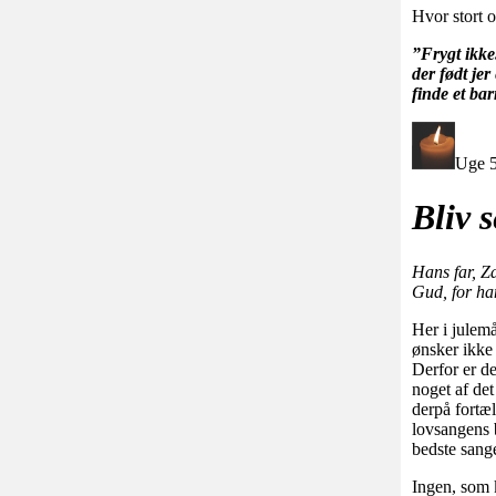
Hvor stort o
”Frygt ikke.
der født jer
finde et bar
Uge 5
Bliv 
Hans far, Z
Gud, for han
Her i julem
ønsker ikke 
Derfor er de
noget af de
derpå fortæ
lovsangens b
bedste sange
Ingen, som k