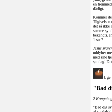
en fremmed, 
dårligt.
Kommer der i
Tilgivelsen 
det så ikke
samme synd 
bekendt), er
Jesus?
Jesus svarer
uddyber med
med sine tje
søndag! Det 
Uge 
"Bad di
2 Kongebog 
"Bad dig syv
af spedalsk