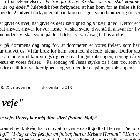
et i trosbekendelsen:
"Vi tror på Jesus Kristus, ... som skal komme
nde og døde."
Julebudskabet forkynder, at han kom for at frelse sit f
ngeliet 2. advent forkynder, at han kommer igen som dommer og frelser
 givet os livet, har givet os det
i
kærlighed og
til
kærlighed. Derfor er 
dt ansvar, ansvar for vor næste. Vi skal svare, dvs. stå til ansvar for, h
nanden. Vi skal svare på den lidelse, vi var årsag til hos andre.
vi på dommens dag brug for, at dommeren er vores frelser, som har
r tilgivet os. Vi får brug for ham, som lod sig føde julenat. Derfor g
 af samme grund kan vi også glæde os til regnskabsdagen, nemlig når v
Jesus er vores frelser. - På søndag vil Jesus styrke os i den tro, som 
alder os til fornyet kærlighed - og som redder os på regnskabsdagen.
8: 25. november - 1. december 2019
 veje"
ne veje, Herre, lær mig dine stier! (Salme 25,4).”
foran et nyt kirkeår, har vi lov at forvente os alt godt af Herren.
”Se, di
ig!” ”I dag er der født jer en frelser, han er Kristus Herren!” ”Han er 
tanden!”
Det jeg glæder mig til at høre. Alligevel kan jeg føle mig usikke