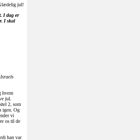
Glædelig jul!
. I dag er
. I skal
Israels
Og hvem
ve jul.
itel 2, som
n igen. Og
nder vi
e os til de
rdi han var