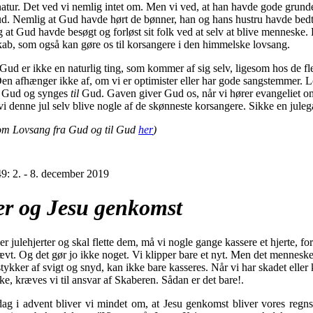
natur. Det ved vi nemlig intet om. Men vi ved, at han havde gode grunde
d. Nemlig at Gud havde hørt de bønner, han og hans hustru havde bedt
at Gud havde besøgt og forløst sit folk ved at selv at blive menneske. 
kab, som også kan gøre os til korsangere i den himmelske lovsang.
Gud er ikke en naturlig ting, som kommer af sig selv, ligesom hos de fl
 Den afhænger ikke af, om vi er optimister eller har gode sangstemmer.
Gud og synges
til
Gud. Gaven giver Gud os, når vi hører evangeliet o
i denne jul selv blive nogle af de skønneste korsangere. Sikke en juleg
om Lovsang fra Gud og til Gud
her
)
9: 2. - 8. december 2019
er og Jesu genkomst
er julehjerter og skal flette dem, må vi nogle gange kassere et hjerte, for
ævt. Og det gør jo ikke noget. Vi klipper bare et nyt. Men det menneske
 stykker af svigt og snyd, kan ikke bare kasseres. Når vi har skadet eller 
, kræves vi til ansvar af Skaberen. Sådan er det bare!.
g i advent bliver vi mindet om, at Jesu genkomst bliver vores regn