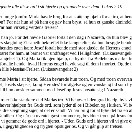
emte alle disse ord i sit hjerte og grundede over dem. Lukas 2,19.
n unge jomfru Maria havde brug for at støtte og hjælp for at tro, at he
n? For når hun så på ham og gav ham bryst, så hun et ganske almindel
ar han virkelig verdens frelser?
han jo. For det havde Gabriel fortalt den dag i Nazareth, da hun blev g
s slægtning Elisabeth bekræftet ikke længe efter, da hun besøgte hend
hendes egen kære Josef fortalt hende med stor glæde, da Herrens engel
aret for ham, at barnet var undfanget ved Helligånden. (Lukasevangeli
ngeliet 1). Og Maria fik igen hjælp, da hyrder fra Betlehems marker k
fortalte hende, hvad Herrens engel havde sagt til dem i mørket. Og de t
lille Messias-Frelser. (Lukasevangeliet 2)
emte Maria i sit hjerte. Sådan bevarede hun troen. Og med troen overva
vl, Josefs skepsis, kong Herodes' forfølgelse og en vanskelig tid som fly
dtil hun omsider sammen med Josef og Jesus bosatte sig i Nazareth.
tro er ikke stærkere end Marias tro. Vi behøver i den grad hjælp, hvis vi
høver hjælpen fra Guds ord, som lyder til os i Bibelen og i kirken. Vi b
ældre slægtning siger, at det er sandt. Vi har brug for at høre det fra en a
familien. Og når en uventet gæst kommer og bevidner troen på Jesus for 
 vi gemmer de gode ord i hjertet. - Uden Guds ord i hjertet vil vi give 
 ligegyldigheden og frygten opsluger os. Og vi går glip af frelsen.