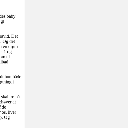
ndes baby
igt
ravid. Det
e. Og det
 i en drøm
et 1 og
om til
ilbad
ndt hun både
gtning i
 skal tro på
ehøver at
f de
os, liver
op. Og