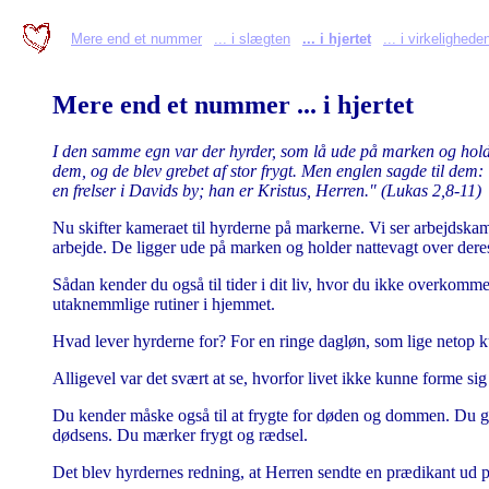
Mere end et nummer
... i slægten
... i hjertet
... i virkelighede
Mere end et nummer ... i hjertet
I den samme egn var der hyrder, som lå ude på marken og holdt
dem, og de blev grebet af stor frygt. Men englen sagde til dem: "
en frelser i Davids by; han er Kristus, Herren." (Lukas 2,8-11)
Nu skifter kameraet til hyrderne på markerne. Vi ser arbejdskam
arbejde. De ligger ude på marken og holder nattevagt over dere
Sådan kender du også til tider i dit liv, hvor du ikke overkomme
utaknemmlige rutiner i hjemmet.
Hvad lever hyrderne for? For en ringe dagløn, som lige netop ku
Alligevel var det svært at se, hvorfor livet ikke kunne forme s
Du kender måske også til at frygte for døden og dommen. Du gri
dødsens. Du mærker frygt og rædsel.
Det blev hyrdernes redning, at Herren sendte en prædikant ud 