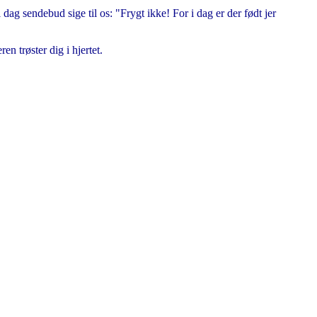
dag sendebud sige til os: "Frygt ikke! For i dag er der født jer
en trøster dig i hjertet.
Tekst LGJ . Grafik Nex