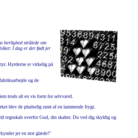
ns herlighed strålede om
lket: I dag er der født jer
tyr. Hyrderne er virkelig på
 fabriksarbejde og de
em trods alt en vis form for selvværd.
ørket blev de pludselig ramt af en lammende frygt.
 til regnskab overfor Gud, din skaber. Du ved dig skyldig og
kynder jer en stor glæde!"