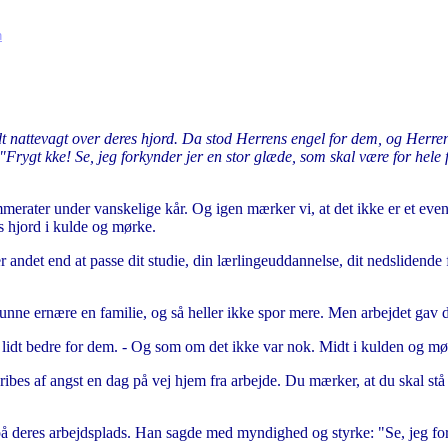
n
 nattevagt over deres hjord. Da stod Herrens engel for dem, og Herre
Frygt kke! Se, jeg forkynder jer en stor glæde, som skal være for hele fo
merater under vanskelige kår. Og igen mærker vi, at det ikke er et even
s hjord i kulde og mørke.
r andet end at passe dit studie, din lærlingeuddannelse, dit nedslidende
nne ernære en familie, og så heller ikke spor mere. Men arbejdet gav d
ig lidt bedre for dem. - Og som om det ikke var nok. Midt i kulden og m
bes af angst en dag på vej hjem fra arbejde. Du mærker, at du skal stå
på deres arbejdsplads. Han sagde med myndighed og styrke: "Se, jeg for