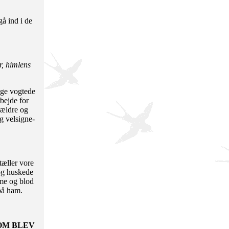
gå ind i de
r, himlens
nge vogtede
bejde for
rældre og
 velsig­ne­
tæller vore
og huskede
eme og blod
på ham.
SOM BLEV