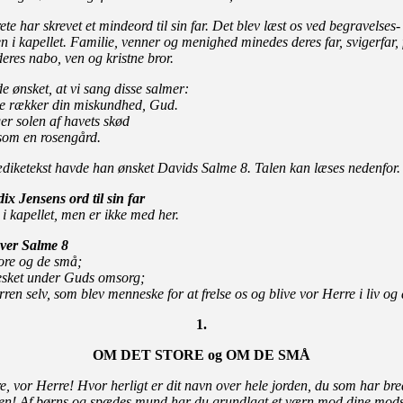
te har skrevet et mindeord til sin far. Det blev læst os ved begravelses-
n i kapellet. Familie, venner og menighed minedes deres far, svigerfar, 
deres nabo, ven og kristne bror.
e ønsket, at vi sang disse salmer:
ne rækker din miskundhed, Gud.
ger solen af havets skød
som en rosengård.
iketekst havde han ønsket Davids Salme 8. Talen kan læses nedenfor.
ix Jensens ord til sin far
 i kapellet, men er ikke med her.
ver Salme 8
ore og de små;
sket under Guds omsorg;
en selv, som blev menneske for at frelse os og blive vor Herre i liv og
1.
OM DET STORE og OM DE SMÅ
e, vor Herre! Hvor herligt er dit navn over hele jorden, du som har bre
en! Af børns og spædes mund har du grundlagt et værn mod dine mod­s