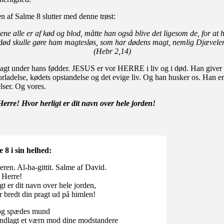
 af Salme 8 slutter med denne trøst:
ne alle er af kød og blod, måtte han også blive det ligesom de, for at
død skulle gøre ham magtesløs, som har dødens magt, nemlig Djævele
(Hebr 2,14)
lagt under hans fødder. JESUS er vor HERRE i liv og i død. Han giver 
orladelse, kødets opstandelse og det evige liv. Og han husker os. Han e
lser. Og vores.
Herre! Hvor herligt er dit navn over hele jorden!
 8 i sin helhed:
eren. Al-ha-gittit. Salme af David.
 Herre!
gt er dit navn over hele jorden,
 bredt din pragt ud på himlen!
og spædes mund
undlagt et værn mod dine modstandere