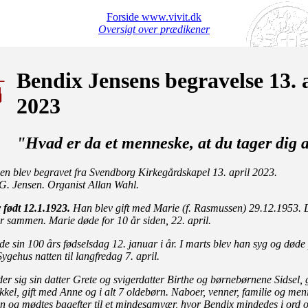
Forside www.vivit.dk
Oversigt over prædikener
Bendix Jensens begravelse 13. 
2023
"Hvad er da et menneske, at du tager dig 
en blev begravet fra Svendborg Kirkegårdskapel 13. april 2023.
 G. Jensen. Organist Allan Wahl.
 født 12.1.1923.
Han blev gift med Marie (f. Rasmussen) 29.12.1953. D
r sammen. Marie døde for 10 år siden, 22. april.
de sin 100 års fødselsdag 12. januar i år. I marts blev han syg og døde
gehus natten til langfredag 7. april.
er sig sin datter Grete og svigerdatter Birthe og børnebørnene Sidsel, 
kkel, gift med Anne og i alt 7 oldebørn. Naboer, venner, familie og men
en og mødtes bagefter til et mindesamvær, hvor Bendix mindedes i ord 