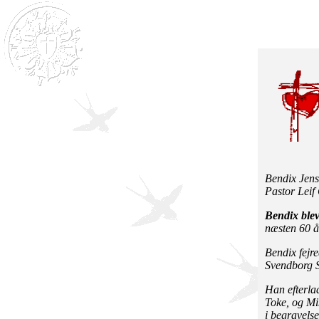
Bendix Jens
Pastor Leif
Bendix blev
næsten 60 å
Bendix fejre
Svendborg Sy
Han efterlad
Toke, og Mi
i begravels