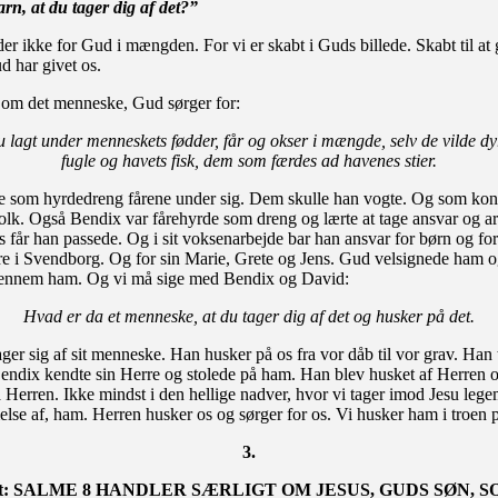
n, at du tager dig af det?”
der ikke for Gud i mængden. For vi er skabt i Guds billede. Skabt til at 
d har givet os.
 om det menneske, Gud sørger for:
u lagt under menneskets fødder, får og okser i mængde, selv de vilde dy
fugle og havets fisk, dem som færdes ad havenes stier.
 som hyrdedreng fårene under sig. Dem skulle han vogte. Og som ko
folk. Også Bendix var fårehyrde som dreng og lærte at tage ansvar og ar
s får han passede. Og i sit voksenarbejde bar han ansvar for børn og fo
e i Svendborg. Og for sin Marie, Grete og Jens. Gud velsignede ham og
ennem ham. Og vi må sige med Bendix og David:
Hvad er da et menneske, at du tager dig af det og husker på det.
ger sig af sit menneske. Han husker på os fra vor dåb til vor grav. Han 
endix kendte sin Herre og stolede på ham. Han blev husket af Herren 
å Herren. Ikke mindst i den hellige nadver, hvor vi tager imod Jesu leg
else af, ham. Herren husker os og sørger for os. Vi husker ham i troen 
3.
sidst: SALME 8 HANDLER SÆRLIGT OM JESUS, GUDS SØN, 