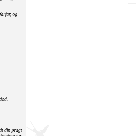
farfar, og
 død.
dt din pragt
tandere for