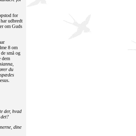
opstod for
 har udbredt
ller om Guds
har
salme 8 om
m de små og
de dem
sianna,
ører du
g spædes
esus.
te der, hvad
 det?
nerne, dine