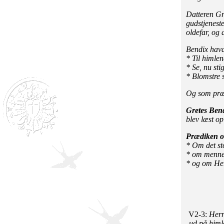
Datteren Gre
gudstjeneste
oldefar, og 
Bendix havd
* Til himle
* Se, nu sti
* Blomstre 
Og som præd
Gretes Bend
blev læst op
Prædiken o
* Om det st
* om menne
* og om Herr
V2-3:
Herr
ud på himl