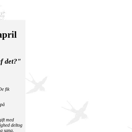
april
af det?"
e fik
 på
gift med
ighed deltog
og sang.