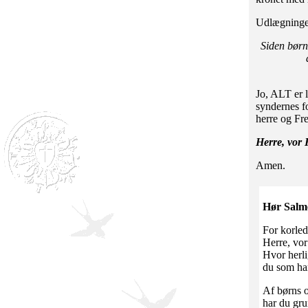
Udlægningen
Siden børne
Jo, ALT er 
syndernes f
herre og Fre
Herre, vor 
Amen.
Hør Salme
For korled
Herre, vor
Hvor herli
du som har
Af børns 
har du gr