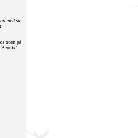
 han med sin
n
os troen på
r Bendix’