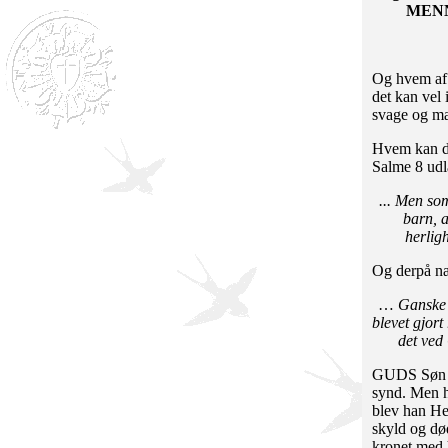
MENN
Og hvem af 
det kan vel 
svage og mag
Hvem kan de
Salme 8 ud
... Men so
barn, a
herlig
Og derpå næ
…
Ganske 
blevet gjort
det ved
GUDS Søn bl
synd. Men h
blev han Her
skyld og dø
kronet med 