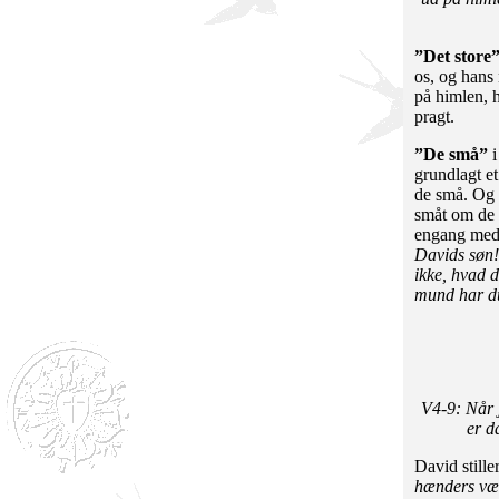
”Det store
os, og hans
på himlen, 
pragt.
”De små”
grundlagt et
de små. Og 
småt om de 
engang med 
Davids søn
ikke, hvad 
mund har du
V4-9: Når j
er d
David still
hænders væ