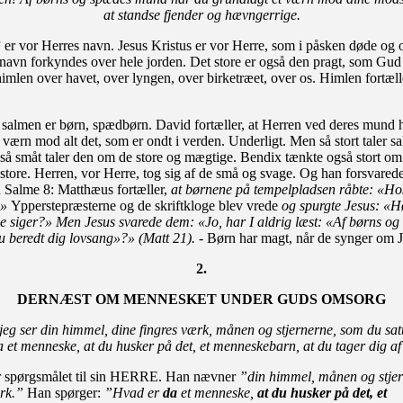
at standse fjender og hævn­gerrige.
”
er vor Herres navn. Jesus Kristus er vor Herre, som i påsken døde og 
 navn forkyndes over hele jorden. Det store er også den pragt, som Gud
himlen over havet, over lyngen, over birketræet, over os. Himlen fortæ
i salmen er børn, spædbørn. David fortæller, at Herren ved deres mund 
 værn mod alt det, som er ondt i verden. Underligt. Men så stort taler 
så småt taler den om de store og mægtige. Bendix tænkte også stort o
store. Herren, vor Herre, tog sig af de små og svage. Og han forsvare
Salme 8: Matthæus fortæller,
at børnene på tempel­pladsen råbte: «Ho
!»
Ypperste­præs­terne og de skriftkloge blev vrede
og spurgte Jesus: «H
de siger?» Men Jesus svarede dem: «Jo, har I aldrig læst: «Af børns o
 beredt dig lovsang»?» (Matt 21). -
Børn har magt, når de synger om J
2.
DERNÆST OM MENNESKET UNDER GUDS OMSORG
eg ser din himmel, dine fingres værk, månen og stjernerne, som du sat
a et menneske, at du husker på det, et menneskebarn, at du tager dig af
er spørgsmålet til sin HERRE. Han nævner
”din himmel, månen og stjer
rk.”
Han spørger:
”Hvad er
da
et menneske,
at du husker på det, et