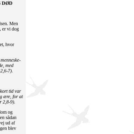
G DØD
lsen. Men
, er vi dog
et, hvor
t menneske­
gle, med
2,6-7).
kort tid var
g ære, for at
 2,8-9).
gdom og
Men sådan
vej ud af
rgen blev