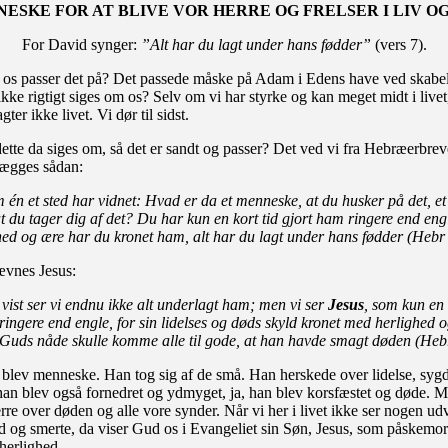
ESKE FOR AT BLIVE VOR HERRE OG FRELSER I LIV O
For David synger:
”Alt har du lagt under hans fødder”
(vers 7).
os passer det på? Det passede måske på Adam i Edens have ved skabe
ikke rigtigt siges om os? Selv om vi har styrke og kan meget midt i livet
ter ikke livet. Vi dør til sidst.
tte da siges om, så det er sandt og passer? Det ved vi fra Hebræerbrev
lægges sådan:
m én et sted har vidnet: Hvad er da et menneske, at du husker på det, e
t du tager dig af det? Du har kun en kort tid gjort ham ringere end en
hed og ære har du kronet ham, alt har du lagt under hans fødder (Hebr 
vnes Jesus:
vist ser vi endnu ikke alt underlagt ham; men vi ser
Jesus
, som kun en 
 ringere end engle, for sin lidelses og døds skyld kronet med herlighed o
 Guds nåde skulle komme alle til gode, at han havde smagt døden (Hebr
ev menneske. Han tog sig af de små. Han herskede over lidelse, sy
an blev også fornedret og ydmyget, ja, han blev korsfæstet og døde. 
re over døden og alle vore synder. Når vi her i livet ikke ser nogen ud
d og smerte, da viser Gud os i Evangeliet sin Søn, Jesus, som påskemo
herlighed.