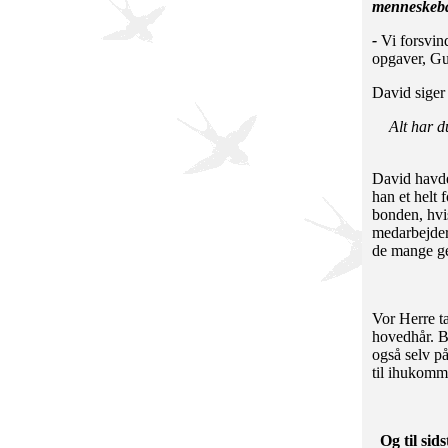
menneskebar
-
Vi forsvin
opgaver, Gu
David siger
Alt har d
David havde
han et helt 
bonden, hvi
medarbejder
de mange g
Vor Herre ta
hovedhår. B
også selv p
til ihukomm
Og til 