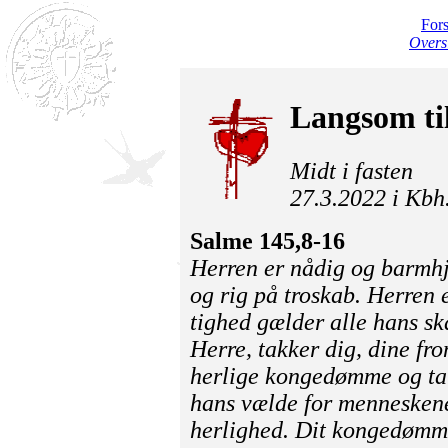
For
Overs
Langsom ti
Midt i fasten
27.3.2022 i Kbh
Salme 145,8-16
Herren er nådig og barmhje
og rig på troskab. Herren 
tighed gælder alle hans sk
Herre, takker dig, dine fr
herlige kongedømme og tal
hans vælde for mennesken
herlighed. Dit kongedømme 