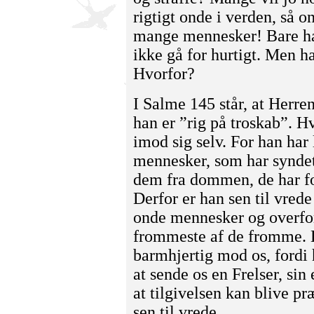
rigtigt onde i verden, så o
mange men­ne­sker! Bare ha
ikke gå for hurtigt. Men h
Hvorfor?
I Salme 145 står, at Herren
han er ”rig på troskab”. H
imod sig selv. For han har l
mennesker, som har syndet
dem fra dommen, de har for
Derfor er han sen til vrede
onde mennesker og overfor
frommeste af de fromme. D
barmhjertig mod os, fordi 
at sende os en Frelser, sin
at tilgivelsen kan blive p
sen til vrede.