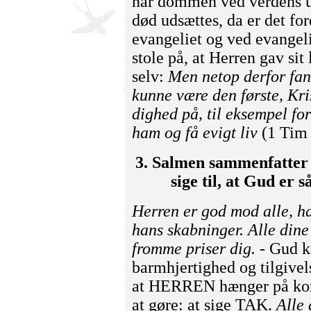
når dommen ved verdens u
død udsættes, da er det for
evangeliet og ved evangeli
stole på, at Herren gav sit 
selv:
Men netop derfor fand
kunne være den første, Kri
dighed på, til eksempel fo
ham og få evigt liv
(1 Tim 
3. Salmen sammenfatter og
sige til, at Gud er s
Herren er god mod alle, h
hans skabninger. Alle dine
fromme priser dig.
- Gud k
barmhjertighed og tilgivel
at HERREN hænger på korse
at gøre: at sige TAK.
Alle 