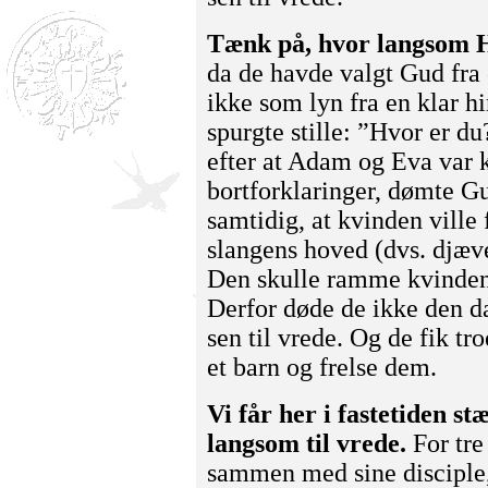
Tænk på, hvor langsom 
da de havde valgt Gud fra
ikke som lyn fra en klar 
spurgte stille: ”Hvor er d
efter at Adam og Eva var 
bortforklaringer, dømte 
samtidig, at kvinden ville
slangens hoved (dvs. djæv
Den skulle ramme kvindens
Derfor døde de ikke den da
sen til vrede. Og de fik t
et barn og frelse dem.
Vi får her i fastetiden s
langsom til vrede.
For tre 
sammen med sine disciple,