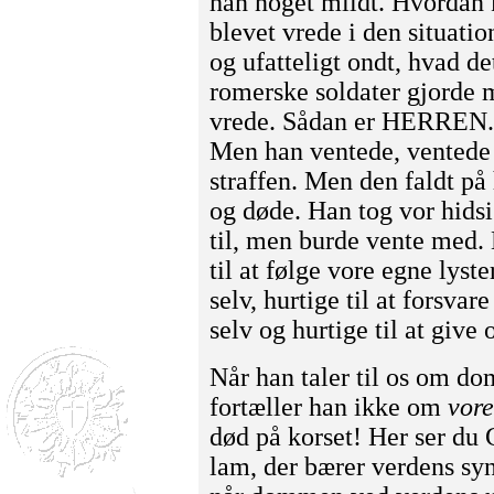
han noget mildt. Hvordan 
blevet vrede i den situatio
og ufatteligt ondt, hvad de
romerske soldater gjorde m
vrede. Sådan er HERREN. S
Men han ventede, ventede o
straffen. Men den faldt på
og døde. Han tog vor hidsig
til, men burde vente med. H
til at følge vore egne lyste
selv, hurtige til at forsvar
selv og hurtige til at give 
Når han taler til os om dom
fortæller han ikke om
vore
død på korset! Her ser du 
lam, der bærer verdens sy