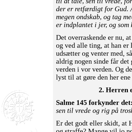
til at tale, sen til vrede, 
der er retfærdigt for Gud.
megen ondskab, og tag me
er indplantet i jer, og som 
Det overraskende er nu, a
og ved alle ting, at han er
udsætter og venter med, s
aldrig nogen sinde får det 
verden i vor verden. Og de
lyst til at gøre den her en
2. Herren 
Salme 145 forkynder det
sen til vrede og rig på tro
Er det godt eller skidt, at
og straffe? Mange vil jo no