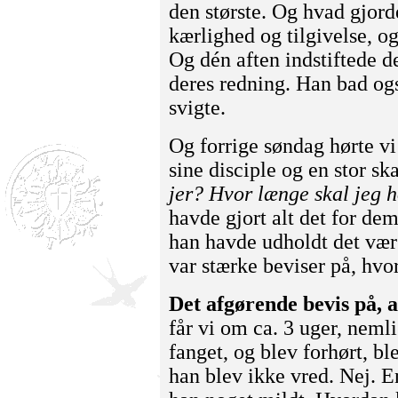
den største. Og hvad gjord
kærlig­hed og tilgi­velse, o
Og dén aften indstiftede de
deres redning. Han bad ogs
svigte.
Og forrige søndag hørte vi 
sine discip­le og en stor sk
jer? Hvor længe skal jeg h
havde gjort alt det for de
han havde udholdt det vær
var stærke beviser på, hvo
Det afgørende bevis på,
får vi om ca. 3 uger, neml
fanget, og blev forhørt, b
han blev ikke vred. Nej. E