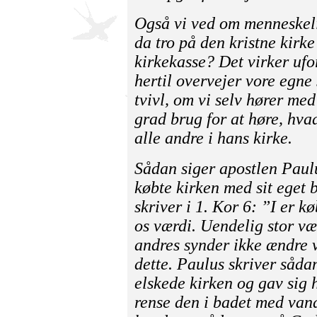
Også vi ved om menneskeli
da tro på den kristne kirk
kirkekasse? Det virker ufor
hertil overvejer vore egne
tvivl, om vi selv hører med
grad brug for at høre, hva
alle andre i hans kirke.
Sådan siger apostlen Paul
købte kirken med sit eget 
skriver i 1. Kor 6:
”I er kø
os værdi. Uendelig stor væ
andres synder ikke ændre v
dette. Paulus skriver såda
elskede kirken og gav sig h
rense den i badet med van