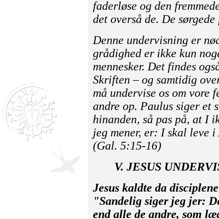
faderløse og den frem­med
det overså de. De sørgede f
Denne undervisning er nød
grådighed er ikke kun noge
mennesker. Det findes også
Skriften – og samtidig ove
må under­vise os om vore fe
andre op. Paulus siger et 
hinanden, så pas på, at I 
jeg mener, er: I skal leve 
(Gal. 5:15-16)
V. JESUS UNDERV
Jesus kaldte da disciplene
"Sandelig siger jeg jer: D
end alle de andre, som læ