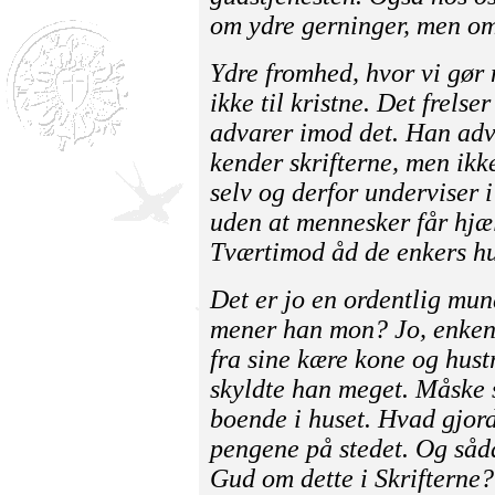
om ydre gerninger, men om
Ydre fromhed, hvor vi gør 
ikke til kristne. Det frels
advarer imod det. Han ad
kender skrifterne, men ikk
selv og derfor underviser 
uden at mennesker får hjæl
Tværtimod åd de enkers hu
Det er jo en ordentlig mu
mener han mon? Jo, enken
fra sine kære kone og hus
skyldte han meget. Måske 
boende i huset. Hvad gjor
pengene på stedet. Og såd
Gud om dette i Skrifterne