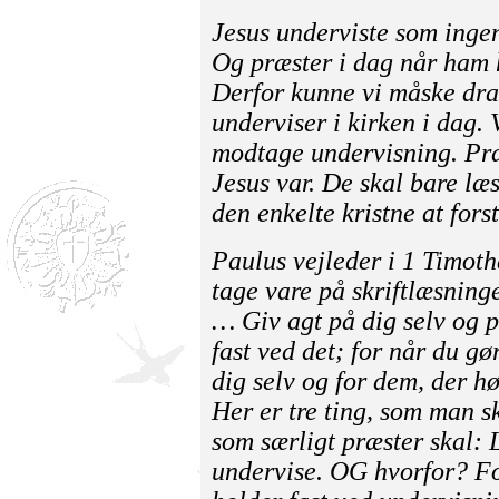
Jesus underviste som inge
Og præster i dag når ham h
Derfor kunne vi måske drag
underviser i kirken i dag. 
modtage under­visning. Pr
Jesus var. De skal bare læs
den enkelte kristne at forst
Paulus vejleder i 1 Timot
tage vare på skriftlæsnin
… Giv agt på dig selv og p
fast ved det; for når du gør
dig selv og for dem, der hø
Her er tre ting, som man s
som særligt præster skal: 
undervise. OG hvorfor? Fo