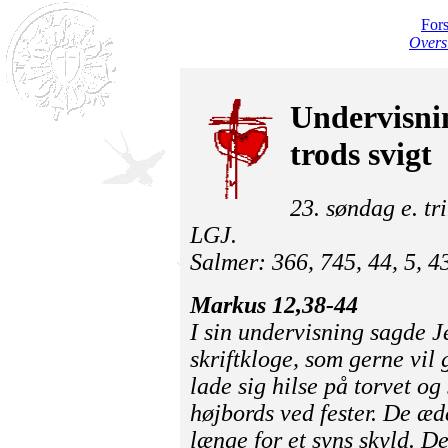
For
Overs
Undervisnin
trods svigt
23. søndag e. tr
LGJ.
Salmer: 366, 745, 44, 5, 4
Markus 12,38-44
I sin undervisning sagde Je
skriftkloge, som gerne vil
lade sig hilse på torvet og
højbords ved fester. De æd
længe for et syns skyld. 