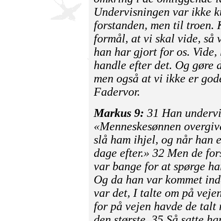
Undervisningen var ikke ku
forstanden, men til troen.
formål, at vi skal vide, så
han har gjort for os. Vide, 
handle efter det. Og gøre d
men også at vi ikke er god
Fadervor.
Markus 9:
31 Han undervis
«Menneskesønnen overgive
slå ham ihjel, og når han e
dage efter.» 32 Men de for
var bange for at spørge h
Og da han var kommet ind
var det, I talte om på vej
for på vejen havde de tal
den største. 35 Så satte han