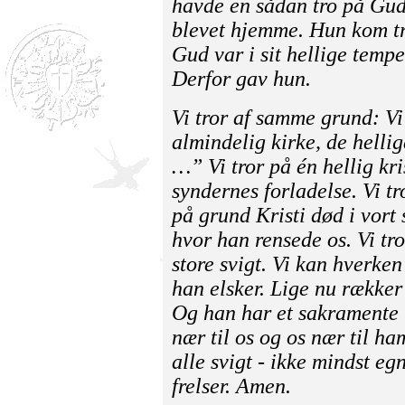
havde en sådan tro på Guds
blevet hjemme. Hun kom tro
Gud var i sit hellige tempe
Derfor gav hun.
Vi tror af samme grund: Vi 
almindelig kirke, de helli
…
” Vi tror på én hellig kri
syndernes forladelse. Vi tro
på grund Kristi død i vort
hvor han rensede os. Vi tr
store svigt. Vi kan hverke
han elsker. Lige nu rækker 
Og han har et sakramente t
nær til os og os nær til h
alle svigt - ikke mindst eg
frelser. Amen.