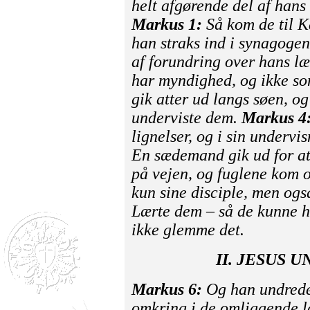
helt afgørende del af hans
Markus 1:
Så kom de til K
han straks ind i synagogen
af forundring over hans læ
har myndighed, og ikke so
gik atter ud langs søen, o
underviste dem.
Markus 4
lignelser, og i sin underv
En sædemand gik ud for at 
på vejen, og fuglene kom o
kun sine disciple, men ogs
Lærte dem – så de kunne hu
ikke glemme det.
II. JESUS 
Markus 6:
Og han undrede 
omkring i de omliggende l