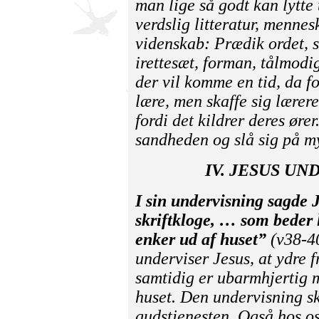
man lige så godt kan lytte 
verdslig litteratur, menne
videnskab:
Prædik ordet, s
irettesæt, forman, tålmodi
der vil komme en tid, da fo
lære, men skaffe sig lærere
fordi det kildrer deres ører
sandheden og slå sig på m
IV. JESUS U
I sin undervisning sagde 
skriftkloge, … som beder 
enker ud af huset”
(v38-40
underviser Jesus, at ydre 
samtidig er ubarmhjertig 
huset. Den undervisning sk
gudstjenesten. Også hos os.