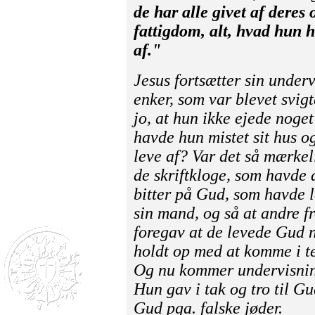
de har alle givet af deres
fattigdom, alt, hvad hun h
af."
Jesus fortsætter sin under
enker, som var blevet svigt
jo, at hun ikke ejede nog
havde hun mistet sit hus 
leve af? Var det så mærkeli
de skriftkloge, som havde
bitter på Gud, som havde l
sin mand, og så at andre f
foregav at de levede Gud n
holdt op med at komme i te
Og nu kommer undervisnin
Hun gav i tak og tro til Gu
Gud pga. falske jøder.