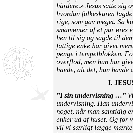
hårdere.» Jesus satte sig o
hvor­dan folkeskaren lagd
rige, som gav meget. Så ko
småmønter af et par øres v
hen til sig og sagde til de
fattige enke har givet mer
penge i tempelblokken. For
overflod, men hun har give
havde, alt det, hun havde a
I. JES
”I sin undervisning …”
V
undervisning. Han undervis
noget, når man samtidig e
enker ud af huset. Og før v
vil vi særligt lægge mærke 