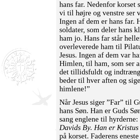
hans far. Nedenfor korset 
vi til højre og venstre ser
Ingen af dem er hans far. H
soldater, som deler hans 
ham jo. Hans far står hell
overleverede ham til Pila
Jesus. Ingen af dem var han
Himlen, til ham, som ser al
det tillidsfuldt og indtræ
beder til hver aften og sig
himlene!”
Når Jesus siger ”Far” til 
hans Søn. Han er Guds Søn
sang englene til hyrderne:
Davids By. Han er Kristus
på korset. Faderens eneste 