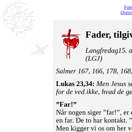
For
Overs
Fader, tilg
Langfredag15. a
(LGJ)
Salmer 167, 166, 178, 168
Lukas 23,34:
Men Jesus sa
for de ved ikke, hvad de gø
”Far!”
Når nogen siger ”far!”, er d
en far. De to har kontakt. 
Men kigger vi os om her ve