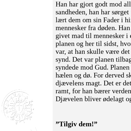
Han har gjort godt mod al
sandheden, han har sørget
lært dem om sin Fader i h
mennesker fra døden. Han h
givet mad til mennesker i e
planen og her til sidst, h
var, at han skulle være d
synd. Det var planen tilb
syndede mod Gud. Planen v
hælen og dø. For derved s
djævelens magt. Det er det
ramt, for han bærer verden
Djævelen bliver ødelagt o
”Tilgiv dem!”