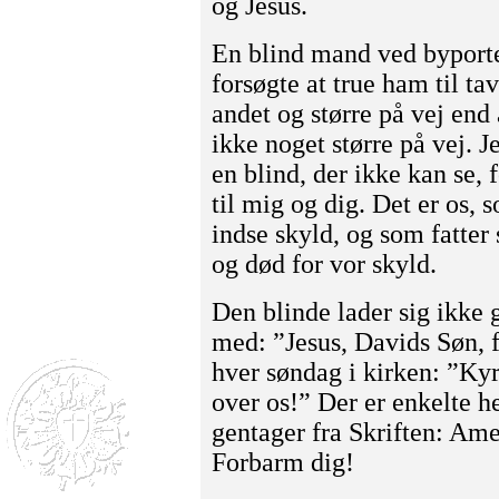
og Jesus.
En blind mand ved byporten
forsøgte at true ham til ta
andet og større på vej end 
ikke noget større på vej. J
en blind, der ikke kan se, 
til mig og dig. Det er os, 
indse skyld, og som fatter 
og død for vor skyld.
Den blinde lader sig ikke 
med: ”Jesus, Davids Søn, f
hver søndag i kirken: ”Kyr
over os!” Der er enkelte 
gentager fra Skriften: Ame
Forbarm dig!