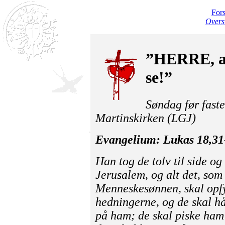
For
Overs
”HERRE, a
se!”
Søndag før faste
Martinskirken (LGJ)
Evangelium: Lukas 18,31
Han tog de tolv til side og 
Jerusalem, og alt det, som
Menneskesønnen, skal opfy
hedningerne, og de skal h
på ham; de skal piske ham 