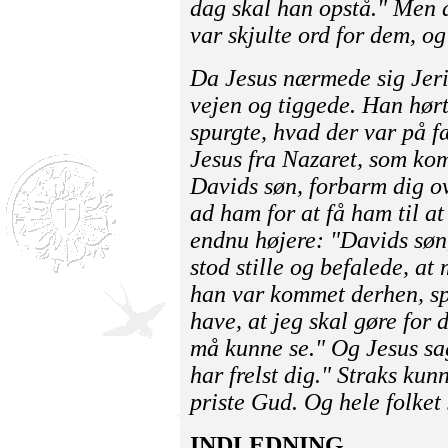
dag skal han opstå." Men d
var skjulte ord for dem, og
Da Jesus nærmede sig Jeri
vejen og tiggede. Han hørt
spurgte, hvad der var på f
Jesus fra Nazaret, som kom
Davids søn, forbarm dig ov
ad ham for at få ham til at
endnu højere: "Davids søn
stod stille og befalede, at
han var kommet derhen, sp
have, at jeg skal gøre for
må kunne se." Og Jesus sag
har frelst dig." Straks ku
priste Gud. Og hele folket
INDLEDNING