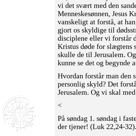
vi det svært med den sand
Menneskesønnen, Jesus Kri
vanskeligt at forstå, at han 
gjort os skyldige til dødss
disciplene eller vi forstår 
Kristus døde for slæg­tens 
skulle de til Jerusalem. Og
kunne se det og begynde at
Hvordan forstår man den s
personlig skyld? Det forst
Jerusalem. Og vi skal med
<
På søndag 1. søndag i fast
der tjener! (Luk 22,24-32)