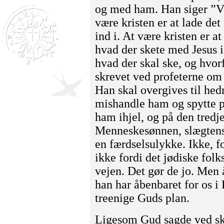
og med ham. Han siger ”Vi”
være kristen er at lade de
ind i. At være kristen er a
hvad der skete med Jesus i
hvad der skal ske, og hvorf
skrevet ved profeterne om
Han skal overgives til hed
mishandle ham og spytte p
ham ihjel, og på den tredj
Menneskesønnen, slægtens 
en færdselsulykke. Ikke, fo
ikke fordi det jødiske fol
vejen. Det gør de jo. Men 
han har åbenbaret for os i 
treenige Guds plan.
Ligesom Gud sagde ved sk