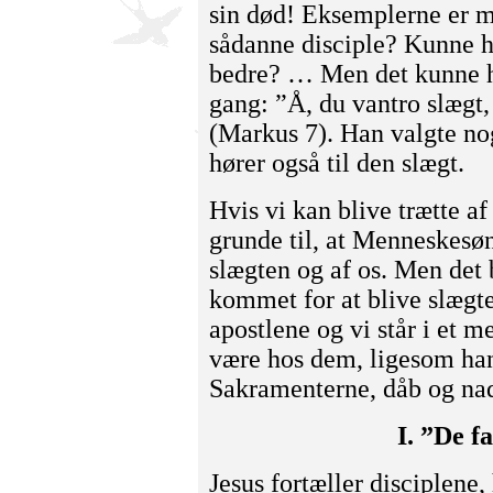
sin død! Eksemplerne er 
sådanne disciple? Kunne h
bedre? … Men det kunne h
gang: ”Å, du vantro slægt,
(Markus 7). Han valgte nog
hører også til den slægt.
Hvis vi kan blive trætte a
grunde til, at Menneskesøn
slægten og af os. Men det 
kommet for at blive slægte
apostlene og vi står i et me
være hos dem, ligesom han
Sakramenterne, dåb og na
I. ”De f
Jesus fortæller disciplene