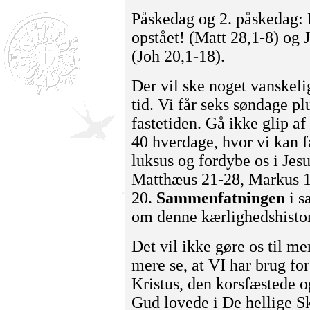
Påskedag og 2. påskedag: H
opstået! (Matt 28,1-8) og J
(Joh 20,1-18).
Der vil ske noget vanskel
tid. Vi får seks søndage p
fastetiden. Gå ikke glip af
40 hverdage, hvor vi kan fa
luksus og fordybe os i Jesu
Matthæus 21-28, Markus 1
20.
Sammenfatningen
i s
om denne kærlighedshisto
Det vil ikke gøre os til me
mere se, at VI har brug fo
Kristus, den korsfæstede o
Gud lovede i De hellige Sk