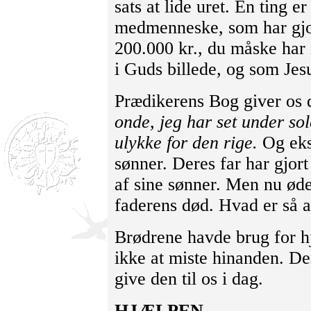
sats at lide uret. Én ting er
medmenneske, som har gjor
200.000 kr., du måske har 
i Guds billede, og som Jes
Prædikerens Bog giver os 
onde, jeg har set under sol
ulykke for den rige.
Og eks
sønner. Deres far har gjort
af sine sønner. Men nu ød
faderens død. Hvad er så a
Brødrene havde brug for hjæ
ikke at miste hinanden. De
give den til os i dag.
HJÆLPEN