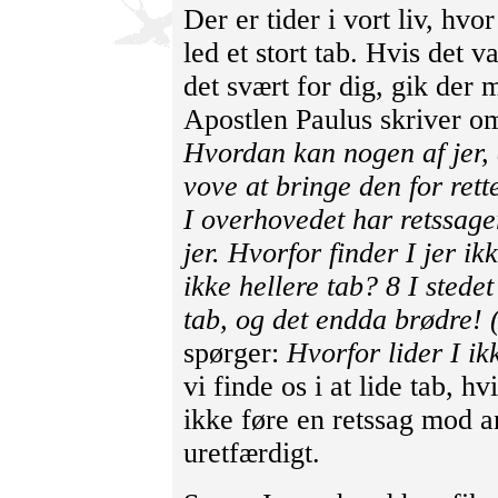
Der er tider i vort liv, hv
led et stort tab. Hvis det 
det svært for dig, gik der
Apostlen Paulus skriver om
Hvordan kan nogen af jer, 
vove at bringe den for ret
I overhovedet har retssage
jer. Hvorfor finder I jer ik
ikke hellere tab? 8 I stede
tab, og det endda brødre! 
spørger:
Hvorfor lider I ik
vi finde os i at lide tab, 
ikke føre en retssag mod a
uretfærdigt.