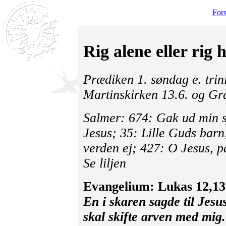
For
Rig alene eller rig 
Prædiken 1. søndag e. trini
Martinskirken 13.6. og Gr
Salmer: 674: Gak ud min s
Jesus; 35: Lille Guds barn
verden ej; 427: O Jesus, p
Se liljen
Evangelium: Lukas 12,13
En i skaren sagde til Jesus
skal skifte arven med mi