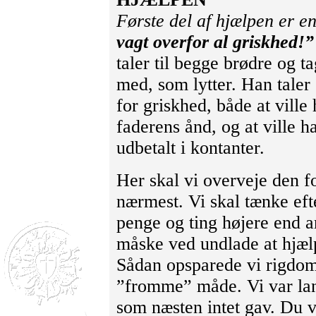
Første del af hjælpen er e
vagt overfor al griskhed!
taler til begge brødre og t
med, som lytter. Han taler
for griskhed, både at ville 
faderens ånd, og at ville h
udbetalt i kontanter.
Her skal vi overveje den f
nærmest. Vi skal tænke efte
penge og ting højere end an
måske ved undlade at hjælp
Sådan opsparede vi rigdom.
”fromme” måde. Vi var lan
som næsten intet gav. Du va