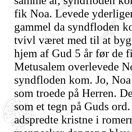
samme år, syndfloden ko
fik Noa. Levede yderlige
gammel da syndfloden k
tvivl været med til at by
hjem af Gud 5 år før de f
Metusalem overlevede Noa
syndfloden kom. Jo, Noa v
som troede på Herren. De
som et tegn på Guds ord. 
adspredte kristne i romer