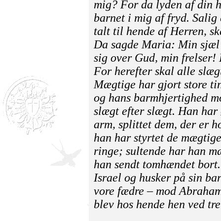
mig? For da lyden af din h
barnet i mig af fryd. Salig
talt til hende af Herren, s
Da sagde Maria: Min sjæl 
sig over Gud, min frelser! 
For herefter skal alle slæg
Mægtige har gjort store ti
og hans barmhjertighed mo
slægt efter slægt. Han har
arm, splittet dem, der er h
han har styrtet de mægtige
ringe; sultende har han mæ
han sendt tomhændet bort. 
Israel og husker på sin ba
vore fædre – mod Abraham 
blev hos hende hen ved tr