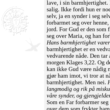
lave, i sin barmhjertighet.
salig. Ikke fordi hun er noe
selv, ja en synder i seg sel
forbarmet seg over henne, 
jord. For Gud er den som 
seg over Maria, og han fo
Hans barmhjertighet varer 
barmhjertighet er en vedv
vedvarende nåde. Den tar a
morgen Klages 3,22. Og de
kan ikke Gud være nådig m
gjør ham imot, vi tror at n
barmhjertighet. Men nei.
langmodig og rik på misku
våre synder, og gjengjelder
Som en Far forbarmer seg 
over dem som frykter ham.