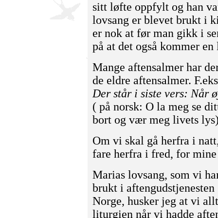
sitt løfte oppfylt og han va
lovsang er blevet brukt i 
er nok at før man gikk i 
på at det også kommer en l
Mange aftensalmer har der
de eldre aftensalmer. F.ek
Der står i siste vers: Når ø
( på norsk: O la meg se dit
bort og vær meg livets lys)
Om vi skal gå herfra i nat
fare herfra i fred, for mine
Marias lovsang, som vi har
brukt i aftengudstjenesten
Norge, husker jeg at vi all
liturgien når vi hadde afte