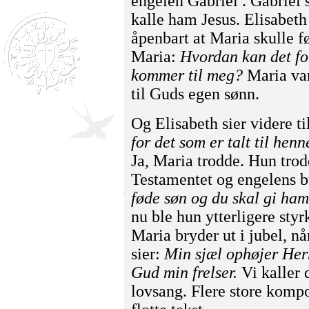
engelen Gabriel . Gabriel 
kalle ham Jesus. Elisabeth
åpenbart at Maria skulle fø
Maria:
Hvordan kan det fo
kommer til meg?
Maria var
til Guds egen sønn.
Og Elisabeth sier videre ti
for det som er talt til henn
Ja, Maria trodde. Hun trod
Testamentet og engelens 
føde søn og du skal gi ham
nu ble hun ytterligere styrk
Maria bryder ut i jubel, n
sier:
Min sjæl ophøjer Herr
Gud min frelser.
Vi kaller 
lovsang. Flere store kompo