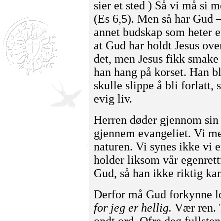
sier et sted ) Så vi må si 
(Es 6,5). Men så har Gud –
annet budskap som heter e
at Gud har holdt Jesus ove
det, men Jesus fikk smake 
han hang på korset. Han ble
skulle slippe å bli forlatt,
evig liv.
Herren døder gjennom sin h
gjennem evangeliet. Vi me
naturen. Vi synes ikke vi 
holder liksom vår egenrett
Gud, så han ikke riktig ka
Derfor må Gud forkynne lo
for jeg er hellig.
Vær ren. T
ondt ord. Ofre deg fullste