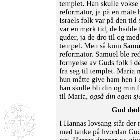
templet. Han skulle vokse 
reformator, ja på en måte b
Israels folk var på den tid
var en mørk tid, de hadde 
guder, ja de dro til og me
tempel. Men så kom Samue
reformator. Samuel ble red
fornyelse av Guds folk i d
fra seg til templet. Maria 
hun måtte give ham hen i d
han skulle bli din og min 
til Maria,
også din egen sj
Gud døde
I Hannas lovsang står der 
med tanke på hvordan Gud 
oss.
Herren dræper og gjør