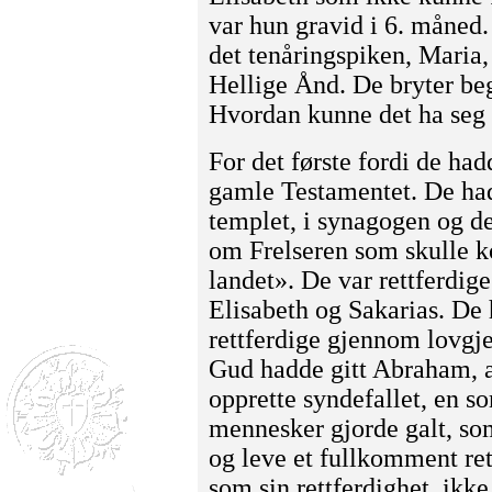
var hun gravid i 6. måned.
det tenåringspiken, Maria
Hellige Ånd. De bryter beg
Hvordan kunne det ha seg 
For det første fordi de had
gamle Testamentet. De had
templet, i synagogen og de
om Frelseren som skulle ko
landet». De var rettferdig
Elisabeth og Sakarias. De
rettferdige gjennom lovgje
Gud hadde gitt Abraham, a
opprette syndefallet, en so
mennesker gjorde galt, som
og leve et fullkomment ret
som sin rettferdighet, ikke