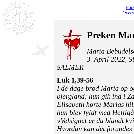
For
Overs
Preken Mar
Maria Bebudels
3. April 2022, 
SALMER
Luk 1,39-56
I de dage brød Maria op og
bjergland; hun gik ind i Za
Elisabeth hørte Marias hil
hun blev fyldt med Hellig
»Velsignet er du blandt kvin
Hvordan kan det forundes 