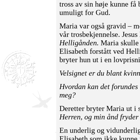
tross av sin høje kunne få b
umuligt for Gud.
Maria var også gravid – me
vår trosbekjennelse. Jesus
Helligånden.
Maria skulle
Elisabeth forstått ved Hel
bryter hun ut i en lovprisn
Velsignet er du blant kvinne
Hvordan kan det forundes 
meg?
Deretter bryter Maria ut i 
Herren, og min ånd fryder 
En underlig og vidunderli
Elisabeth som ikke kunne