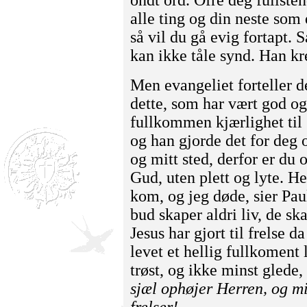
alle ting og din neste som
så vil du gå evig fortapt. 
kan ikke tåle synd. Han k
Men evangeliet forteller de
dette, som har vært god 
fullkommen kjærlighet til
og han gjorde det for deg 
og mitt sted, derfor er du 
Gud, uten plett og lyte. H
kom, og jeg døde, sier Pau
bud skaper aldri liv, de s
Jesus har gjort til frelse d
levet et hellig fullkoment l
trøst, og ikke minst glede
sjæl ophøjer Herren, og m
frelser!