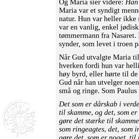
Og Maria sier videre:
Han 
Maria var et syndigt menn
natur. Hun var heller ikke
var en vanlig, enkel jødis
tømmermann fra Nasaret. 
synder, som levet i troen
Når Gud utvalgte Maria til
hverken fordi hun var helli
høy byrd, eller hørte til d
Gud når han utvelger noen 
små og ringe. Som Paulus s
Det som er dårskab i verde
til skamme, og det, som er
gøre det stærke til skamme
som ringeagtes, det, som i
gøre det, som er noget, til