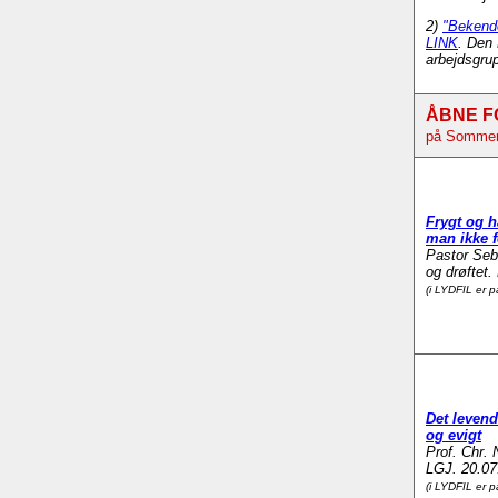
2)
"Bekende
LINK
. Den 
arbejdsgru
ÅBNE F
på Sommert
Frygt og h
man ikke f
Pastor Seb
og drøftet
(i LYDFIL er 
Det levend
og evigt
Prof. Chr. 
LGJ. 20.07
(i LYDFIL er 