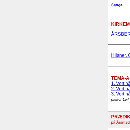
Sange
KIRKEM
ÅRSBER
Hilsner. 
TEMA-
1. Vort h
2. Vort h
3. Vort hå
pastor Leif
PRÆDI
på Årsmøde