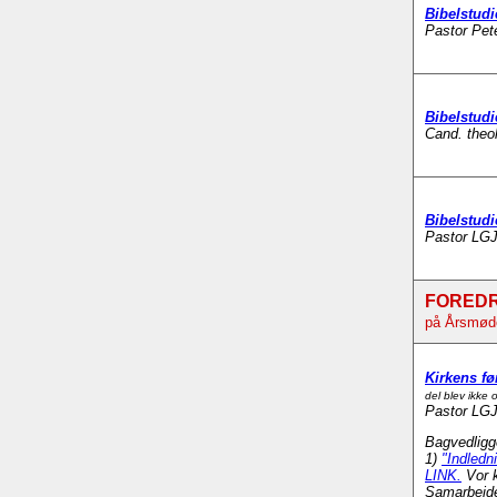
Bibelstudi
Pastor Pet
Bibelstudi
Cand. theo
Bibelstudi
Pastor LGJ
FORED
på Årsmøde
Kirkens fø
del blev ikke 
Pastor LGJ
Bagvedligg
1)
"Indledn
LINK.
Vor k
Samarbejde