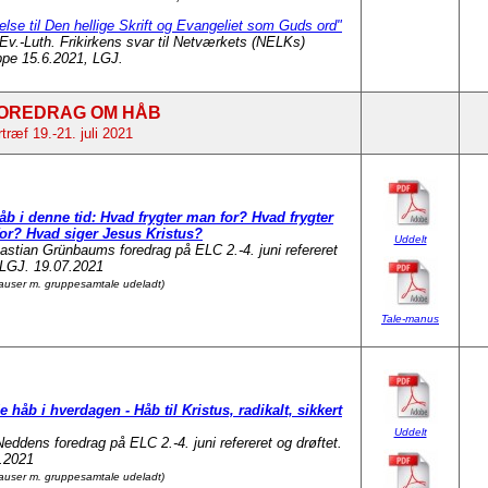
lse til Den hellige Skrift og Evangeliet som Guds ord"
Ev.-Luth. Frikirkens svar til Netværkets (NELKs)
ppe 15.6.2021, LGJ.
OREDRAG OM HÅB
ræf 19.-21. juli 2021
åb i denne tid: Hvad frygter man for? Hvad frygter
or? Hvad siger Jesus Kristus?
Uddelt
astian Grünbaums foredrag på ELC 2.-4. juni refereret
. LGJ. 19.07.2021
pauser m. gruppesamtale udeladt)
Tale-manus
e håb i hverdagen - Håb til Kristus, radikalt, sikkert
Uddelt
Neddens foredrag på ELC 2.-4. juni refereret og drøftet.
.2021
pauser m. gruppesamtale udeladt)