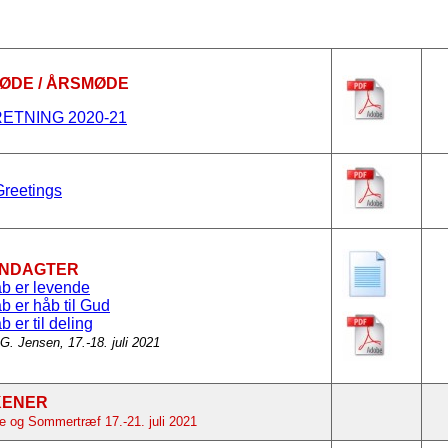
ØDE / ÅRSMØDE
ETNING 2020-21
Greetings
ANDAGTER
åb er levende
åb er håb til Gud
b er til deling
 G. Jensen, 17.-18. juli 2021
KENER
 og Sommertræf 17.-21. juli 2021