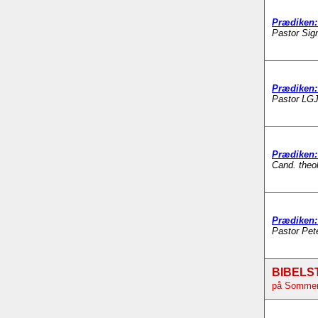
Prædiken: 
Pastor Sig
Prædiken: 
Pastor LGJ
Prædiken: 
Cand. theo
Prædiken: 
Pastor Pet
BIBELS
på Sommert