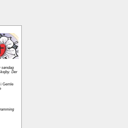
ag søndag
Skejby. Der
 i Gemle
e
Bramming