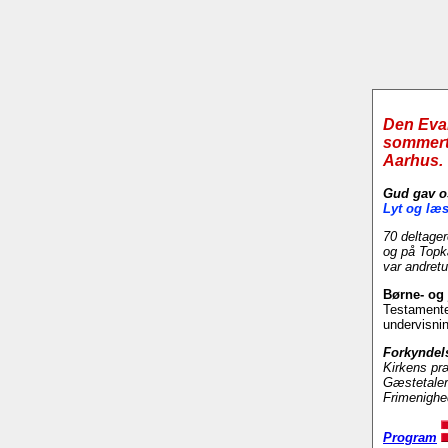
Den Evan
sommertr
Aarhus.
Gud gav o
Lyt og læs
70 deltager
og på Topk
var
andretu
Børne- og
Testamente.
undervisni
Forkyndel
Kirkens pr
Gæstetaler
Frimenighe
Program