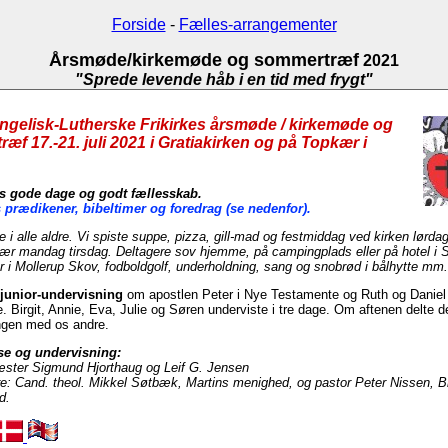
Forside
-
Fælles-arrangementer
Årsmøde/kirkemøde og sommertræf
2021
"Sprede levende håb i en tid med frygt"
gelisk-Lutherske Frikirkes årsmøde / kirkemøde og
æf 17.-21. juli 2021 i Gratiakirken og på Topkær i
s gode dage og godt fællesskab.
 prædikener, bibeltimer og foredrag (se nedenfor).
e i alle aldre. Vi spiste suppe, pizza, gill-mad og festmiddag ved kirken lørd
ær mandag tirsdag.
Deltagere sov hjemme, på campingplads eller på hotel i 
r i Mollerup Skov, fodboldgolf, underholdning, sang og snobrød i bålhytte mm.
 junior-undervisning
om apostlen Peter i Nye Testamente og Ruth og Daniel
 Birgit, Annie, Eva, Julie og Søren underviste i tre dage. Om aftenen delte d
ngen med os andre.
se og undervisning:
æster Sigmund Hjorthaug og Leif G. Jensen
e: Cand. theol. Mikkel Søtbæk, Martins menighed, og pastor Peter Nissen, 
d.