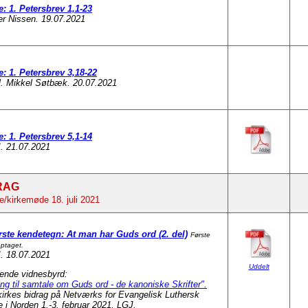
e: 1. Petersbrev 1,1-23
er Nissen. 19.07.2021
e: 1. Petersbrev 3,18-22
l. Mikkel Søtbæk. 20.07.2021
e: 1. Petersbrev 5,1-14
. 21.07.2021
RAG
/kirkemøde 18. juli 2021
rste kendetegn: At man har Guds ord (2. del)
Første
optaget.
. 18.07.2021
Uddelt
ende vidnesbyrd:
ing til samtale om Guds ord - de kanoniske Skrifter".
irkes bidrag på Netværks for Evangelisk Luthersk
 i Norden 1.-3. februar 2021, LGJ.